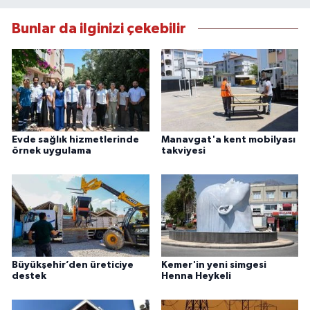
Bunlar da ilginizi çekebilir
Evde sağlık hizmetlerinde
Manavgat'a kent mobilyası
örnek uygulama
takviyesi
Büyükşehir’den üreticiye
Kemer'in yeni simgesi
destek
Henna Heykeli