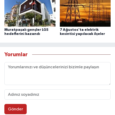
Muratpaşalı gençler LGS
7 Ağustos’ta elektrik
hedeflerini kazandı
kesintisi yapılacak ilçeler
Yorumlar
Gönder