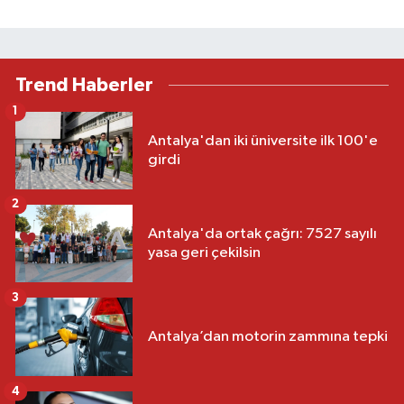
Trend Haberler
1
Antalya'dan iki üniversite ilk 100'e
girdi
2
Antalya'da ortak çağrı: 7527 sayılı
yasa geri çekilsin
3
Antalya’dan motorin zammına tepki
4