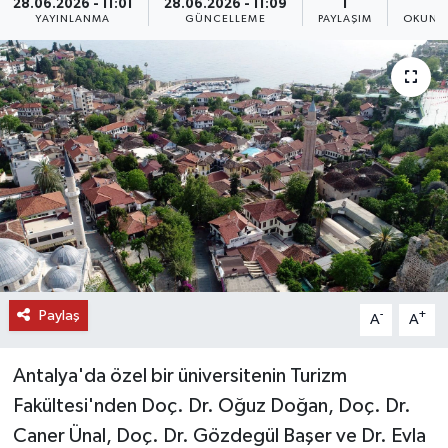
28.06.2026 - 11:01
28.06.2026 - 11:09
1
3
YAYINLANMA
GÜNCELLEME
PAYLAŞIM
OKUNMA
DÜNYA
EĞİTİM
TURİZM
RÖPORTAJ
VİDEO HABERLER
YAZARLAR
Paylaş
-
+
A
A
RESMİ İLAN
Antalya'da özel bir üniversitenin Turizm
MAGAZİN
Fakültesi'nden Doç. Dr. Oğuz Doğan, Doç. Dr.
Caner Ünal, Doç. Dr. Gözdegül Başer ve Dr. Evla