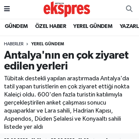
ÖZEL HABER
Nöbetçi Eczaneler
GÜNDEM
ÖZEL HABER
YEREL GÜNDEM
YAZAR
GÜNDEM
Hava Durumu
HABERLER
YEREL GÜNDEM
Antalya'nın en çok ziyaret
YEREL GÜNDEM
Trafik Durumu
edilen yerleri
EKONOMİ
Süper Lig Puan Durumu ve Fikstür
Tübitak destekli yapılan araştırmada Antalya'da
tatil yapan turistlerin en çok ziyaret ettiği nokta
KÜLTÜR - SANAT
Tüm Manşetler
Kaleiçi oldu. 600'den fazla turistin katılımıyla
gerçekleştirilen anket çalışması sonucu
SPOR
Son Dakika Haberleri
aquaparklar ve Lara sahili, Hadrian Kapısı,
Aspendos, Düden Şelalesi ve Konyaaltı sahili
SİYASET
Haber Arşivi
listede yer aldı
SAĞLIK