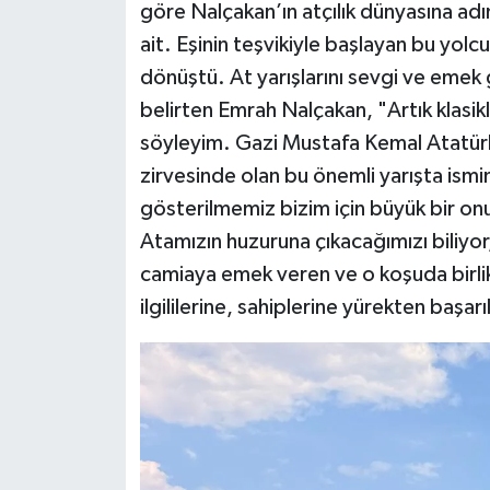
göre Nalçakan’ın atçılık dünyasına a
ait. Eşinin teşvikiyle başlayan bu yol
dönüştü. At yarışlarını sevgi ve emek
belirten Emrah Nalçakan, "Artık klasi
söyleyim. Gazi Mustafa Kemal Atatürk a
zirvesinde olan bu önemli yarışta ismim
gösterilmemiz bizim için büyük bir onu
Atamızın huzuruna çıkacağımızı biliyo
camiaya emek veren ve o koşuda birl
ilgililerine, sahiplerine yürekten başar