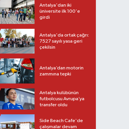
Antalya'dan iki
üniversite ilk 100'e
girdi
Antalya'da ortak çağrı:
7527 sayılı yasa geri
çekilsin
Antalya’dan motorin
zammına tepki
Antalya kulübünün
futbolcusu Avrupa’ya
transfer oldu
Side Beach Cafe'de
çalışmalar devam