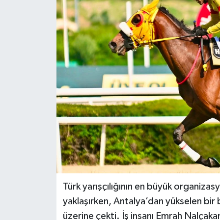
DÜNYA
EĞİTİM
TURİZM
RÖPORTAJ
VİDEO HABERLER
YAZARLAR
RESMİ İLAN
Türk yarışçılığının en büyük organiza
MAGAZİN
yaklaşırken, Antalya’dan yükselen bir b
üzerine çekti. İş insanı Emrah Nalçakan