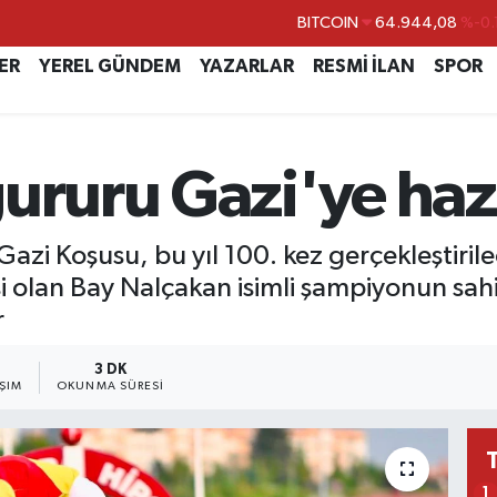
DOLAR
47,7436
%0.
EURO
55,2510
%0.
ER
YEREL GÜNDEM
YAZARLAR
RESMİ İLAN
SPOR
STERLİN
64,4811
%0.
GRAM ALTIN
6660.55
%0.
ururu Gazi'ye haz
BİST100
13.779
%-
BITCOIN
64.944,08
%-0.
 Gazi Koşusu, bu yıl 100. kez gerçekleştiri
isi olan Bay Nalçakan isimli şampiyonun sa
r
3 DK
ŞIM
OKUNMA SÜRESI
1