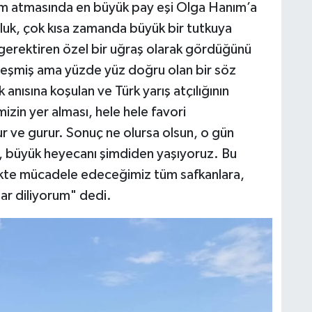
dım atmasında en büyük pay eşi Olga Hanım’a
culuk, çok kısa zamanda büyük bir tutkuya
 gerektiren özel bir uğraş olarak gördüğünü
kleşmiş ama yüzde yüz doğru olan bir söz
nısına koşulan ve Türk yarış atçılığının
izin yer alması, hele hele favori
r ve gurur. Sonuç ne olursa olsun, o gün
r, büyük heyecanı şimdiden yaşıyoruz. Bu
ikte mücadele edeceğimiz tüm safkanlara,
ılar diliyorum" dedi.