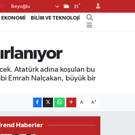
°
Beyoğlu
18
31
32
EKONOMİ
BİLİM VE TEKNOLOJİ
38
03
ırlanıyor
14
18
lecek. Atatürk adına koşulan bu
hibi Emrah Nalçakan, büyük bir
-
+
A
A
Trend Haberler