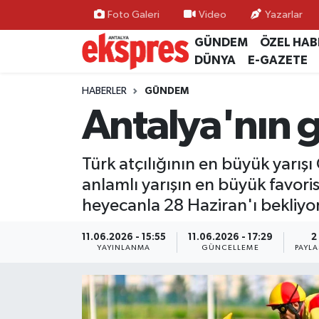
Foto Galeri
Video
Yazarlar
GÜNDEM
ÖZEL HAB
ÖZEL HABER
Nöbetçi Eczaneler
DÜNYA
E-GAZETE
GÜNDEM
Hava Durumu
HABERLER
GÜNDEM
Antalya'nın g
YEREL GÜNDEM
Trafik Durumu
Türk atçılığının en büyük yarışı
EKONOMİ
Süper Lig Puan Durumu ve Fikstür
anlamlı yarışın en büyük favor
KÜLTÜR - SANAT
Tüm Manşetler
heyecanla 28 Haziran'ı bekliyo
SPOR
Son Dakika Haberleri
11.06.2026 - 15:55
11.06.2026 - 17:29
2
YAYINLANMA
GÜNCELLEME
PAYLA
SİYASET
Haber Arşivi
SAĞLIK