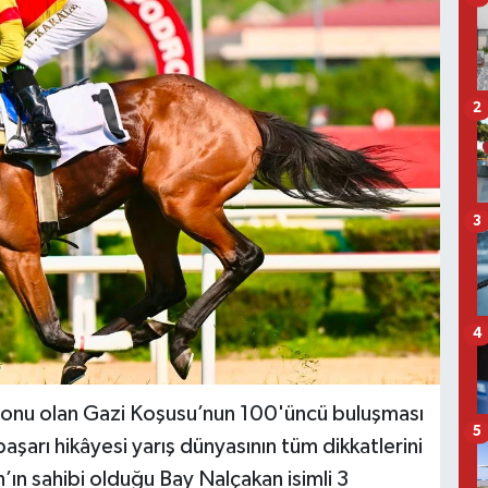
2
3
4
syonu olan Gazi Koşusu’nun 100'üncü buluşması
5
aşarı hikâyesi yarış dünyasının tüm dikkatlerini
’ın sahibi olduğu Bay Nalçakan isimli 3