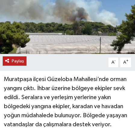
DÜNYA
EĞİTİM
TURİZM
RÖPORTAJ
Paylaş
-
+
A
A
VİDEO HABERLER
Muratpaşa ilçesi Güzeloba Mahallesi’nde orman
YAZARLAR
yangını çıktı. İhbar üzerine bölgeye ekipler sevk
edildi. Seralara ve yerleşim yerlerine yakın
RESMİ İLAN
bölgedeki yangına ekipler, karadan ve havadan
yoğun müdahalede bulunuyor. Bölgede yaşayan
MAGAZİN
vatandaşlar da çalışmalara destek veriyor.