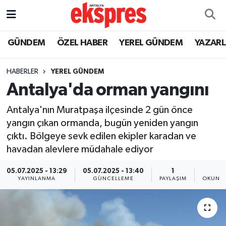
ÖZEL HABER
Nöbetçi Eczaneler
GÜNDEM
ÖZEL HABER
YEREL GÜNDEM
YAZAR
GÜNDEM
Hava Durumu
HABERLER
YEREL GÜNDEM
Antalya'da orman yangını
YEREL GÜNDEM
Trafik Durumu
Antalya'nın Muratpaşa ilçesinde 2 gün önce
EKONOMİ
Süper Lig Puan Durumu ve Fikstür
yangın çıkan ormanda, bugün yeniden yangın
çıktı. Bölgeye sevk edilen ekipler karadan ve
KÜLTÜR - SANAT
Tüm Manşetler
havadan alevlere müdahale ediyor
SPOR
Son Dakika Haberleri
05.07.2025 - 13:29
05.07.2025 - 13:40
1
1
YAYINLANMA
GÜNCELLEME
PAYLAŞIM
OKUNMA
SİYASET
Haber Arşivi
SAĞLIK