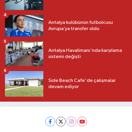
4
Antalya kulübünün futbolcusu
Avrupa’ya transfer oldu
5
Antalya Havalimanı'nda karşılama
sistemi değişti
6
Side Beach Cafe'de çalışmalar
devam ediyor