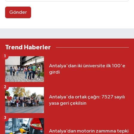
Gönder
Trend Haberler
1
Antalya'dan iki üniversite ilk 100'e
girdi
2
Antalya'da ortak çağrı: 7527 sayılı
yasa geri çekilsin
3
Antalya’dan motorin zammına tepki