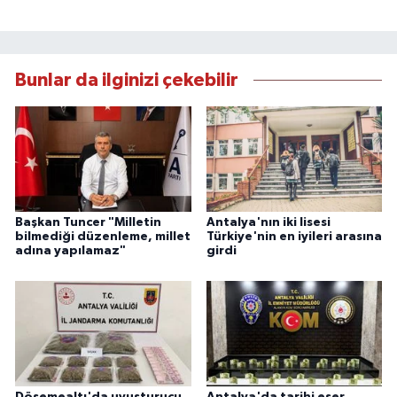
Bunlar da ilginizi çekebilir
Başkan Tuncer "Milletin
Antalya'nın iki lisesi
bilmediği düzenleme, millet
Türkiye'nin en iyileri arasına
adına yapılamaz"
girdi
Döşemealtı'da uyuşturucu
Antalya'da tarihi eser