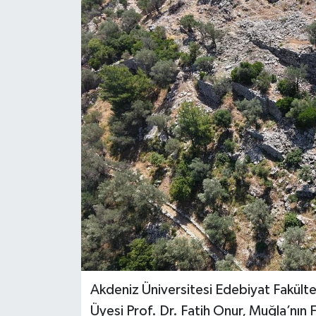
DÜNYA
EĞİTİM
TURİZM
RÖPORTAJ
VİDEO HABERLER
YAZARLAR
RESMİ İLAN
MAGAZİN
Akdeniz Üniversitesi Edebiyat Fakültes
Üyesi Prof. Dr. Fatih Onur, Muğla’nın 