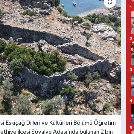
1
2
3
4
i Eskiçağ Dilleri ve Kültürleri Bölümü Öğretim
5
Fethiye ilçesi Şövalye Adası’nda bulunan 2 bin