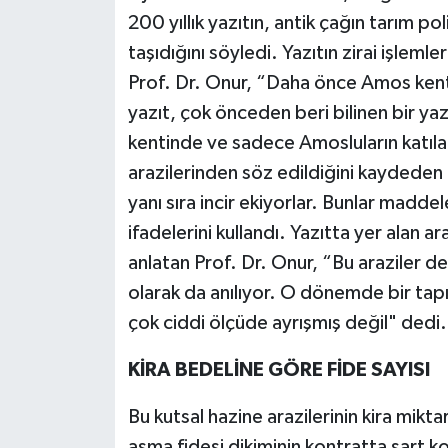
200 yıllık yazıtın, antik çağın tarım po
taşıdığını söyledi. Yazıtın zirai işlemle
Prof. Dr. Onur, “Daha önce Amos kenti
yazıt, çok önceden beri bilinen bir ya
kentinde ve sadece Amosluların katılab
arazilerinden söz edildiğini kaydeden 
yanı sıra incir ekiyorlar. Bunlar madde
ifadelerini kullandı. Yazıtta yer alan a
anlatan Prof. Dr. Onur, “Bu araziler de
olarak da anılıyor. O dönemde bir tapı
çok ciddi ölçüde ayrışmış değil" dedi.
KİRA BEDELİNE GÖRE FİDE SAYISI
Bu kutsal hazine arazilerinin kira mikta
asma fidesi dikiminin kontratta şart 