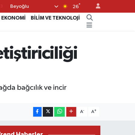
°
Beyoğlu
16
26
02
EKONOMİ
BİLİM VE TEKNOLOJİ
07
44
iştiriciliği
0
63
ağda bağcılık ve incir
-
+
A
A
Trend Haberler