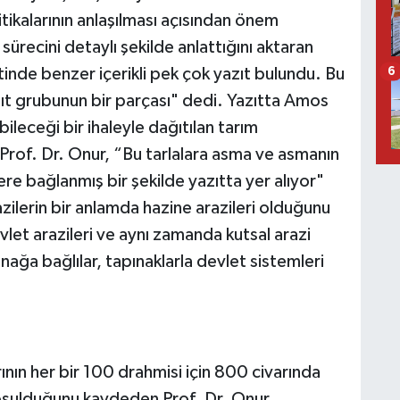
litikalarının anlaşılması açısından önem
r sürecini detaylı şekilde anlattığını aktaran
nde benzer içerikli pek çok yazıt bulundu. Bu
6
zıt grubunun bir parçası" dedi. Yazıtta Amos
ileceği bir ihaleyle dağıtılan tarım
Prof. Dr. Onur, “Bu tarlalara asma ve asmanın
lere bağlanmış bir şekilde yazıtta yer alıyor"
razilerin bir anlamda hazine arazileri olduğunu
vlet arazileri ve aynı zamanda kutsal arazi
nağa bağlılar, tapınaklarla devlet sistemleri
rının her bir 100 drahmisi için 800 civarında
koşulduğunu kaydeden Prof. Dr. Onur,