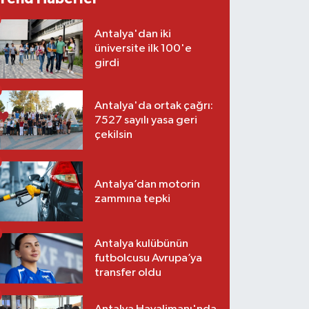
Antalya'dan iki
üniversite ilk 100'e
girdi
Antalya'da ortak çağrı:
7527 sayılı yasa geri
çekilsin
Antalya’dan motorin
zammına tepki
Antalya kulübünün
futbolcusu Avrupa’ya
transfer oldu