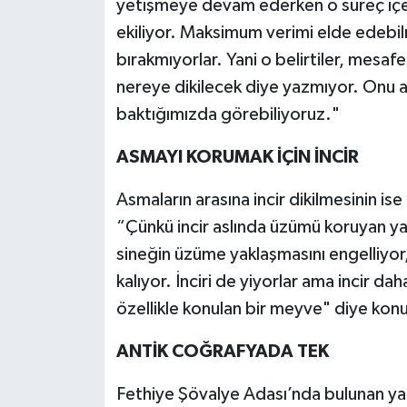
yetişmeye devam ederken o süreç içeris
ekiliyor. Maksimum verimi elde edebilm
bırakmıyorlar. Yani o belirtiler, mesafel
nereye dikilecek diye yazmıyor. Onu
baktığımızda görebiliyoruz."
ASMAYI KORUMAK İÇİN İNCİR
Asmaların arasına incir dikilmesinin i
“Çünkü incir aslında üzümü koruyan yap
sineğin üzüme yaklaşmasını engelliyor,
kalıyor. İnciri de yiyorlar ama incir da
özellikle konulan bir meyve" diye kon
ANTİK COĞRAFYADA TEK
Fethiye Şövalye Adası’nda bulunan yaz