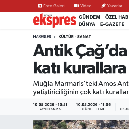
Foto Galeri
Video
Yazarlar
GÜNDEM
ÖZEL HAB
ÖZEL HABER
Nöbetçi Eczaneler
DÜNYA
E-GAZETE
GÜNDEM
Hava Durumu
HABERLER
KÜLTÜR - SANAT
Antik Çağ’da b
YEREL GÜNDEM
Trafik Durumu
katı kurallar
EKONOMİ
Süper Lig Puan Durumu ve Fikstür
KÜLTÜR - SANAT
Tüm Manşetler
Muğla Marmaris'teki Amos Antik K
yetiştiriciliğinin çok katı kural
SPOR
Son Dakika Haberleri
10.05.2026 - 10:51
10.05.2026 - 11:06
SİYASET
Haber Arşivi
YAYINLANMA
GÜNCELLEME
OKUN
SAĞLIK