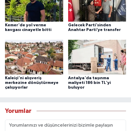
Kemer'de yol verme
Gelecek Parti’sinden
kavgası cinayetle bitti
Anahtar Parti’ye transfer
Kaleiçi'ni alışveriş
Antalya'da taşınma
merkezine dönüştürmeye
maliyeti 186 bin TL'yi
çalışıyorlar
buluyor
Yorumlar