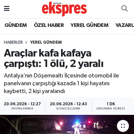
ÖZEL HABER
Nöbetçi Eczaneler
GÜNDEM
ÖZEL HABER
YEREL GÜNDEM
YAZAR
GÜNDEM
Hava Durumu
HABERLER
YEREL GÜNDEM
Araçlar kafa kafaya
YEREL GÜNDEM
Trafik Durumu
çarpıştı: 1 ölü, 2 yaralı
EKONOMİ
Süper Lig Puan Durumu ve Fikstür
Antalya'nın Döşemealtı İlçesinde otomobil ile
panelvanın çarpıştığı kazada 1 kişi hayatını
KÜLTÜR - SANAT
Tüm Manşetler
kaybetti, 2 kişi yaralandı
SPOR
Son Dakika Haberleri
20.06.2026 - 12:27
20.06.2026 - 12:43
1 DK
YAYINLANMA
GÜNCELLEME
OKUNMA SÜRESI
SİYASET
Haber Arşivi
SAĞLIK