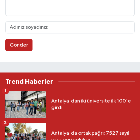
Gönder
Trend Haberler
1
Antalya'dan iki üniversite ilk 100'e
girdi
2
Antalya'da ortak çağrı: 7527 sayılı
yasa geri çekilsin