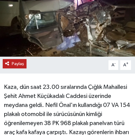
DÜNYA
EĞİTİM
TURİZM
RÖPORTAJ
Paylaş
-
+
A
A
VİDEO HABERLER
Kaza, dün saat 23.00 sıralarında Çığlık Mahallesi
YAZARLAR
Şehit Ahmet Küçükadalı Caddesi üzerinde
RESMİ İLAN
meydana geldi. Nefil Önal'ın kullandığı 07 VA 154
plakalı otomobil ile sürücüsünün kimliği
MAGAZİN
öğrenilemeyen 38 PK 968 plakalı panelvan türü
araç kafa kafaya çarpıştı. Kazayı görenlerin ihbarı