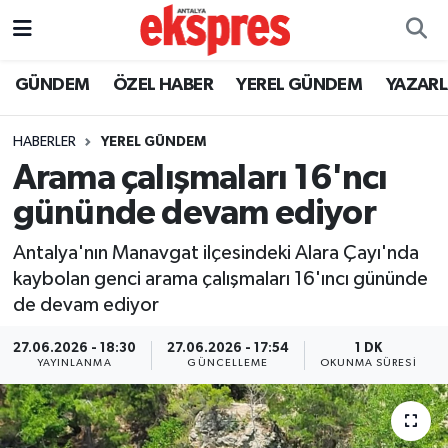
ÖZEL HABER
Nöbetçi Eczaneler
GÜNDEM
ÖZEL HABER
YEREL GÜNDEM
YAZAR
GÜNDEM
Hava Durumu
HABERLER
YEREL GÜNDEM
Arama çalışmaları 16'ncı
YEREL GÜNDEM
Trafik Durumu
gününde devam ediyor
EKONOMİ
Süper Lig Puan Durumu ve Fikstür
Antalya'nın Manavgat ilçesindeki Alara Çayı'nda
kaybolan genci arama çalışmaları 16'ıncı gününde
KÜLTÜR - SANAT
Tüm Manşetler
de devam ediyor
SPOR
Son Dakika Haberleri
27.06.2026 - 18:30
27.06.2026 - 17:54
1 DK
YAYINLANMA
GÜNCELLEME
OKUNMA SÜRESI
SİYASET
Haber Arşivi
SAĞLIK