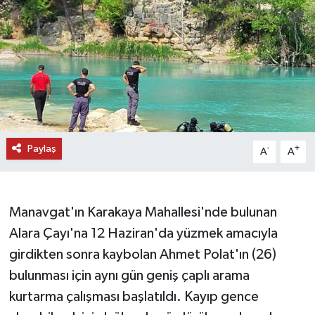
DÜNYA
EĞİTİM
TURİZM
RÖPORTAJ
Paylaş
-
+
A
A
VİDEO HABERLER
YAZARLAR
Manavgat'ın Karakaya Mahallesi'nde bulunan
Alara Çayı'na 12 Haziran'da yüzmek amacıyla
RESMİ İLAN
girdikten sonra kaybolan Ahmet Polat'ın (26)
bulunması için aynı gün geniş çaplı arama
MAGAZİN
kurtarma çalışması başlatıldı. Kayıp gence