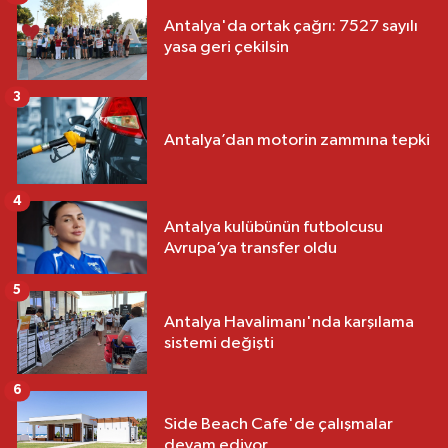
Antalya'da ortak çağrı: 7527 sayılı
yasa geri çekilsin
3
Antalya’dan motorin zammına tepki
4
Antalya kulübünün futbolcusu
Avrupa’ya transfer oldu
5
Antalya Havalimanı'nda karşılama
sistemi değişti
6
Side Beach Cafe'de çalışmalar
devam ediyor