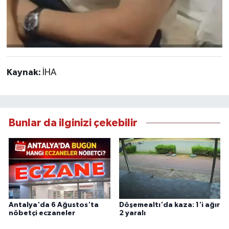
Kaynak:
İHA
Bunlar da ilginizi çekebilir
Antalya'da 6 Ağustos'ta
Döşemealtı'da kaza: 1'i ağır
nöbetçi eczaneler
2 yaralı