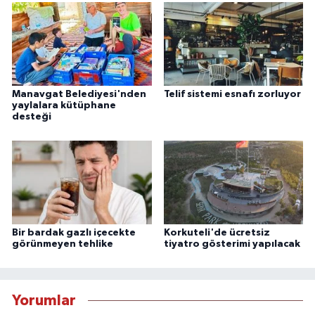
Manavgat Belediyesi'nden
Telif sistemi esnafı zorluyor
yaylalara kütüphane
desteği
Bir bardak gazlı içecekte
Korkuteli'de ücretsiz
görünmeyen tehlike
tiyatro gösterimi yapılacak
Yorumlar