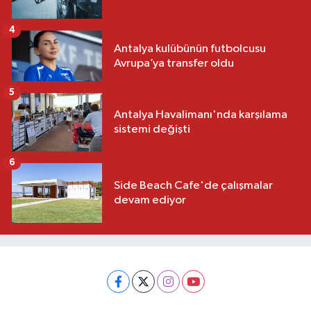
4
Antalya kulübünün futbolcusu
Avrupa’ya transfer oldu
5
Antalya Havalimanı'nda karşılama
sistemi değişti
6
Side Beach Cafe'de çalışmalar
devam ediyor