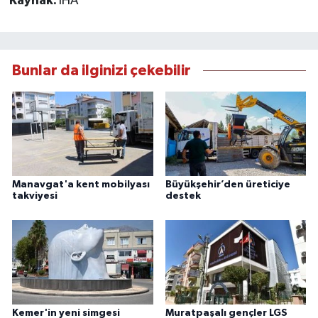
Kaynak:
İHA
Bunlar da ilginizi çekebilir
Manavgat'a kent mobilyası
Büyükşehir’den üreticiye
takviyesi
destek
Kemer'in yeni simgesi
Muratpaşalı gençler LGS