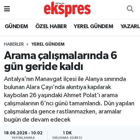
ÖZEL HABER
Nöbetçi Eczaneler
GÜNDEM
ÖZEL HABER
YEREL GÜNDEM
YAZAR
GÜNDEM
Hava Durumu
HABERLER
YEREL GÜNDEM
Arama çalışmalarında 6
YEREL GÜNDEM
Trafik Durumu
gün geride kaldı
EKONOMİ
Süper Lig Puan Durumu ve Fikstür
Antalya'nın Manavgat ilçesi ile Alanya sınırında
bulunan Alara Çayı'nda akıntıya kapılarak
KÜLTÜR - SANAT
Tüm Manşetler
kaybolan 26 yaşındaki Ahmet Polat'ı arama
çalışmalarının 6'ncı günü tamamlandı. Dün yapılan
SPOR
Son Dakika Haberleri
çalışmalarda gence rastlanmazken, aramalar
bugün de devam edecek
SİYASET
Haber Arşivi
18.06.2026 - 10:02
1 DK
SAĞLIK
YAYINLANMA
OKUNMA SÜRESI