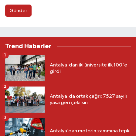
Gönder
Trend Haberler
1
Antalya'dan iki üniversite ilk 100'e
girdi
2
Antalya'da ortak çağrı: 7527 sayılı
yasa geri çekilsin
3
Antalya’dan motorin zammına tepki