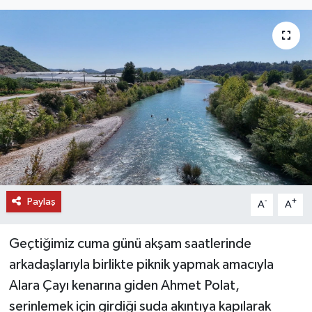
DÜNYA
EĞİTİM
TURİZM
RÖPORTAJ
VİDEO HABERLER
Paylaş
YAZARLAR
-
+
A
A
RESMİ İLAN
Geçtiğimiz cuma günü akşam saatlerinde
arkadaşlarıyla birlikte piknik yapmak amacıyla
MAGAZİN
Alara Çayı kenarına giden Ahmet Polat,
serinlemek için girdiği suda akıntıya kapılarak