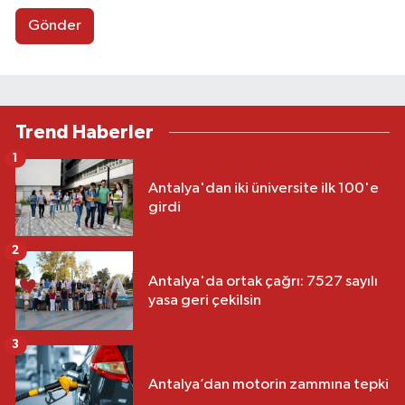
Gönder
Trend Haberler
1
Antalya'dan iki üniversite ilk 100'e
girdi
2
Antalya'da ortak çağrı: 7527 sayılı
yasa geri çekilsin
3
Antalya’dan motorin zammına tepki