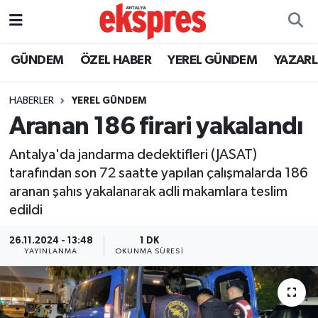
ÖZEL HABER
Nöbetçi Eczaneler
GÜNDEM
ÖZEL HABER
YEREL GÜNDEM
YAZAR
GÜNDEM
Hava Durumu
HABERLER
YEREL GÜNDEM
Aranan 186 firari yakalandı
YEREL GÜNDEM
Trafik Durumu
Antalya'da jandarma dedektifleri (JASAT)
EKONOMİ
Süper Lig Puan Durumu ve Fikstür
tarafından son 72 saatte yapılan çalışmalarda 186
aranan şahıs yakalanarak adli makamlara teslim
KÜLTÜR - SANAT
Tüm Manşetler
edildi
SPOR
Son Dakika Haberleri
26.11.2024 - 13:48
1 DK
YAYINLANMA
OKUNMA SÜRESI
SİYASET
Haber Arşivi
SAĞLIK