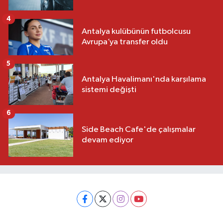
4
Antalya kulübünün futbolcusu
Avrupa’ya transfer oldu
5
Antalya Havalimanı'nda karşılama
sistemi değişti
6
Side Beach Cafe'de çalışmalar
devam ediyor