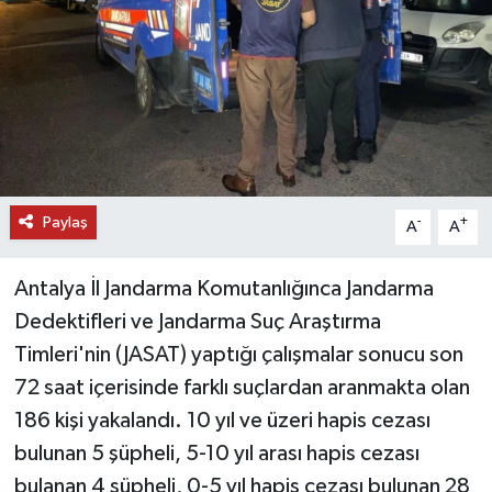
DÜNYA
EĞİTİM
TURİZM
RÖPORTAJ
Paylaş
-
+
A
A
VİDEO HABERLER
Antalya İl Jandarma Komutanlığınca Jandarma
YAZARLAR
Dedektifleri ve Jandarma Suç Araştırma
Timleri'nin (JASAT) yaptığı çalışmalar sonucu son
RESMİ İLAN
72 saat içerisinde farklı suçlardan aranmakta olan
186 kişi yakalandı. 10 yıl ve üzeri hapis cezası
MAGAZİN
bulunan 5 şüpheli, 5-10 yıl arası hapis cezası
bulanan 4 şüpheli, 0-5 yıl hapis cezası bulunan 28