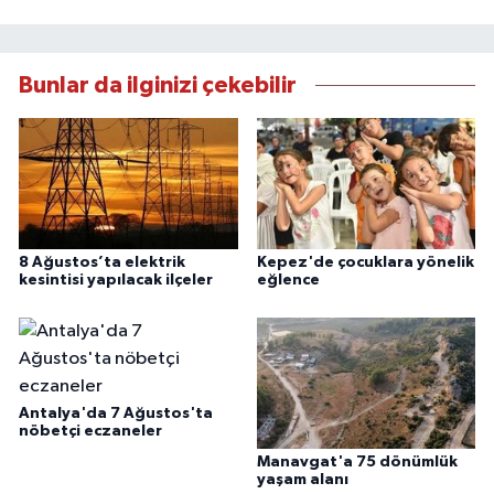
Bunlar da ilginizi çekebilir
8 Ağustos’ta elektrik
Kepez'de çocuklara yönelik
kesintisi yapılacak ilçeler
eğlence
Antalya'da 7 Ağustos'ta
nöbetçi eczaneler
Manavgat'a 75 dönümlük
yaşam alanı