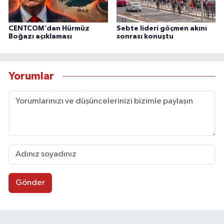
CENTCOM'dan Hürmüz
Sebte lideri göçmen akını
Boğazı açıklaması
sonrası konuştu
Yorumlar
Gönder