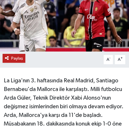
DÜNYA
EĞİTİM
TURİZM
RÖPORTAJ
Paylaş
-
+
A
A
VİDEO HABERLER
La Liga'nın 3. haftasında Real Madrid, Santiago
YAZARLAR
Bernabeu'da Mallorca ile karşılaştı. Milli futbolcu
Arda Güler, Teknik Direktör Xabi Alonso'nun
RESMİ İLAN
değişmez isimlerinden biri olmaya devam ediyor.
MAGAZİN
Arda, Mallorca'ya karşı da 11'de başladı.
Müsabakanın 18. dakikasında konuk ekip 1-0 öne