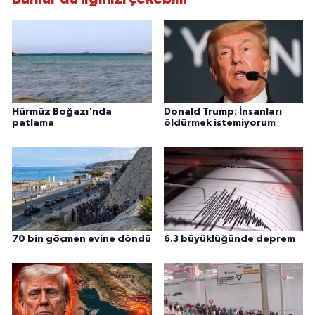
Hürmüz Boğazı'nda
Donald Trump: İnsanları
patlama
öldürmek istemiyorum
70 bin göçmen evine döndü
6.3 büyüklüğünde deprem