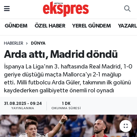
ÖZEL HABER
Nöbetçi Eczaneler
GÜNDEM
ÖZEL HABER
YEREL GÜNDEM
YAZAR
GÜNDEM
Hava Durumu
HABERLER
DÜNYA
Arda attı, Madrid döndü
YEREL GÜNDEM
Trafik Durumu
İspanya La Liga'nın 3. haftasında Real Madrid, 1-0
EKONOMİ
Süper Lig Puan Durumu ve Fikstür
geriye düştüğü maçta Mallorca'yı 2-1 mağlup
etti. Milli futbolcu Arda Güler, takımının ilk golünü
KÜLTÜR - SANAT
Tüm Manşetler
kaydederken galibiyette önemli rol oynadı
SPOR
Son Dakika Haberleri
31.08.2025 - 09:24
1 DK
YAYINLANMA
OKUNMA SÜRESI
SİYASET
Haber Arşivi
SAĞLIK