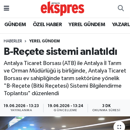
ÖZEL HABER
Nöbetçi Eczaneler
GÜNDEM
ÖZEL HABER
YEREL GÜNDEM
YAZAR
GÜNDEM
Hava Durumu
HABERLER
YEREL GÜNDEM
B-Reçete sistemi anlatıldı
YEREL GÜNDEM
Trafik Durumu
Antalya Ticaret Borsası (ATB) ile Antalya İl Tarım
EKONOMİ
Süper Lig Puan Durumu ve Fikstür
ve Orman Müdürlüğü iş birliğinde, Antalya Ticaret
Borsası ev sahipliğinde tarım sektörüne yönelik
KÜLTÜR - SANAT
Tüm Manşetler
"B-Reçete (Bitki Reçetesi) Sistemi Bilgilendirme
Toplantısı" düzenlendi
SPOR
Son Dakika Haberleri
19.06.2026 - 13:23
19.06.2026 - 13:24
3 DK
SİYASET
Haber Arşivi
YAYINLANMA
GÜNCELLEME
OKUNMA SÜRESI
SAĞLIK