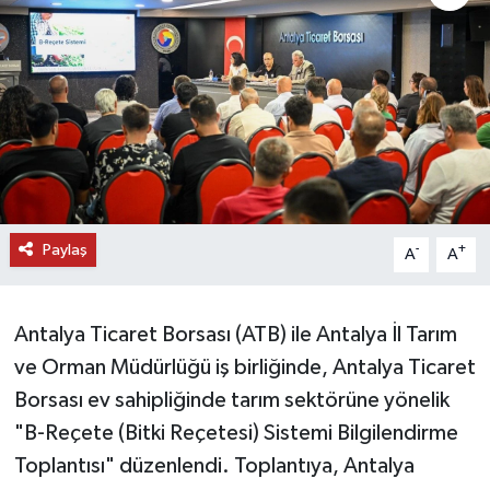
DÜNYA
EĞİTİM
TURİZM
RÖPORTAJ
Paylaş
-
+
A
A
VİDEO HABERLER
YAZARLAR
Antalya Ticaret Borsası (ATB) ile Antalya İl Tarım
ve Orman Müdürlüğü iş birliğinde, Antalya Ticaret
RESMİ İLAN
Borsası ev sahipliğinde tarım sektörüne yönelik
MAGAZİN
"B-Reçete (Bitki Reçetesi) Sistemi Bilgilendirme
Toplantısı" düzenlendi. Toplantıya, Antalya