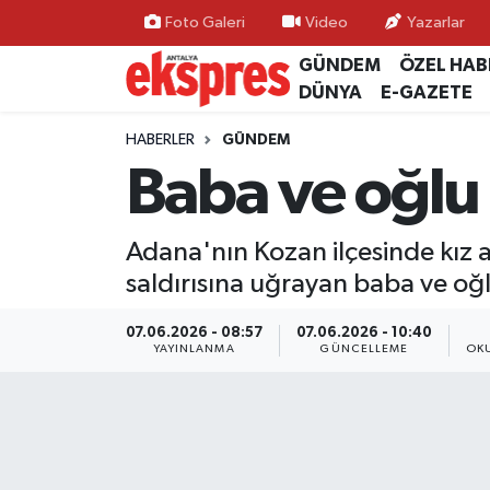
Foto Galeri
Video
Yazarlar
GÜNDEM
ÖZEL HAB
ÖZEL HABER
Nöbetçi Eczaneler
DÜNYA
E-GAZETE
GÜNDEM
Hava Durumu
HABERLER
GÜNDEM
Baba ve oğlu
YEREL GÜNDEM
Trafik Durumu
Adana'nın Kozan ilçesinde kız a
EKONOMİ
Süper Lig Puan Durumu ve Fikstür
saldırısına uğrayan baba ve oğl
KÜLTÜR - SANAT
Tüm Manşetler
07.06.2026 - 08:57
07.06.2026 - 10:40
YAYINLANMA
GÜNCELLEME
OK
SPOR
Son Dakika Haberleri
SİYASET
Haber Arşivi
SAĞLIK