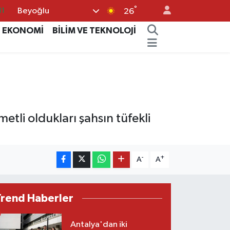
°
Beyoğlu
11
26
18
EKONOMİ
BİLİM VE TEKNOLOJİ
32
38
03
14
etli oldukları şahsın tüfekli
-
+
A
A
Trend Haberler
Antalya'dan iki