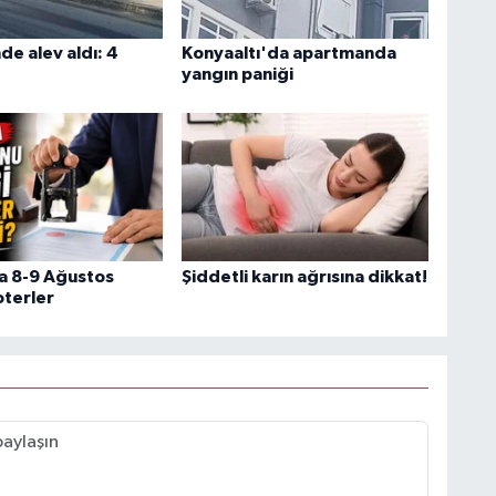
nde alev aldı: 4
Konyaaltı'da apartmanda
yangın paniği
a 8-9 Ağustos
Şiddetli karın ağrısına dikkat!
oterler