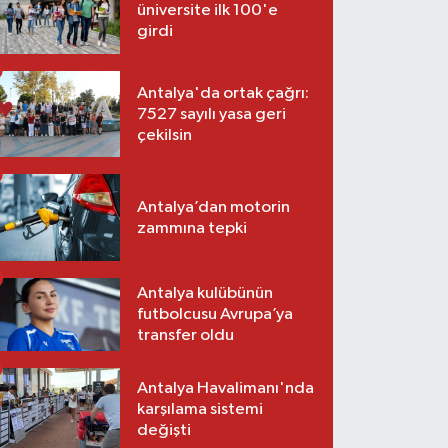
üniversite ilk 100'e
girdi
Antalya'da ortak çağrı:
7527 sayılı yasa geri
çekilsin
Antalya’dan motorin
zammına tepki
Antalya kulübünün
futbolcusu Avrupa’ya
transfer oldu
Antalya Havalimanı'nda
karşılama sistemi
değişti