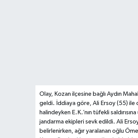
DÜNYA
EĞİTİM
TURİZM
RÖPORTAJ
VİDEO HABERLER
YAZARLAR
Olay, Kozan ilçesine bağlı Aydın Maha
geldi. İddiaya göre, Ali Ersoy (55) ile
RESMİ İLAN
halindeyken E.K.’nın tüfekli saldırısına
MAGAZİN
jandarma ekipleri sevk edildi. Ali Erso
belirlenirken, ağır yaralanan oğlu Öme