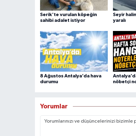
Serik'te vurulan köpeğin
Seyir hali
sahibi adalet istiyor
yaralı
8 Ağustos Antalya’da hava
Antalya’d
durumu
nöbetçi n
Yorumlar