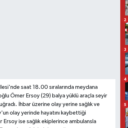
2
3
4
llesi'nde saat 18.00 sıralarında meydana
 oğlu Ömer Ersoy (29) balya yüklü araçla seyir
 uğradı. İhbar üzerine olay yerine sağlık ve
5
y'un olay yerinde hayatını kaybettiği
r Ersoy ise sağlık ekiplerince ambulansla