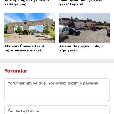
Yarbay Tolga Coşkun için
Ümit Uysal'dan 'çerçeve
veda yemeği
yasa' tepkisi!
Akdeniz Üniversitesi 4
Adana'da göçük: 1 ölü, 1
öğretim üyesi alacak
ağır yaralı
Yorumlar