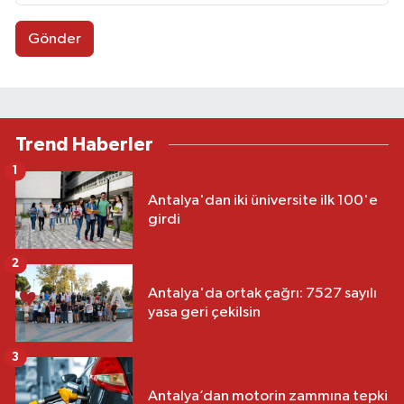
Gönder
Trend Haberler
1
Antalya'dan iki üniversite ilk 100'e
girdi
2
Antalya'da ortak çağrı: 7527 sayılı
yasa geri çekilsin
3
Antalya’dan motorin zammına tepki