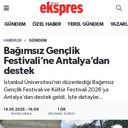
ÖZEL HABER
Nöbetçi Eczaneler
GÜNDEM
ÖZEL HABER
YEREL GÜNDEM
YAZAR
GÜNDEM
Hava Durumu
HABERLER
GÜNDEM
Bağımsız Gençlik
YEREL GÜNDEM
Trafik Durumu
Festivali’ne Antalya’dan
EKONOMİ
Süper Lig Puan Durumu ve Fikstür
destek
KÜLTÜR - SANAT
Tüm Manşetler
İstanbul Üniversitesi’nin düzenlediği Bağımsız
Gençlik Festivali ve Kültür Festivali 2026’ya
SPOR
Son Dakika Haberleri
Antalya’dan destek geldi. İşte detaylar…
SİYASET
Haber Arşivi
14.05.2026 - 16:09
1 DK
YAYINLANMA
OKUNMA SÜRESI
SAĞLIK