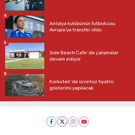
4
Antalya kulübünün futbolcusu
Avrupa’ya transfer oldu
5
Side Beach Cafe'de çalışmalar
devam ediyor
6
Korkuteli'de ücretsiz tiyatro
gösterimi yapılacak