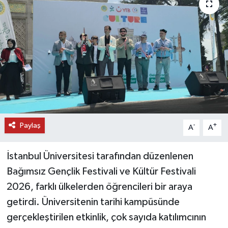
DÜNYA
EĞİTİM
TURİZM
RÖPORTAJ
VİDEO HABERLER
Paylaş
-
+
A
A
YAZARLAR
İstanbul Üniversitesi tarafından düzenlenen
Bağımsız Gençlik Festivali ve Kültür Festivali
RESMİ İLAN
2026, farklı ülkelerden öğrencileri bir araya
MAGAZİN
getirdi. Üniversitenin tarihi kampüsünde
gerçekleştirilen etkinlik, çok sayıda katılımcının