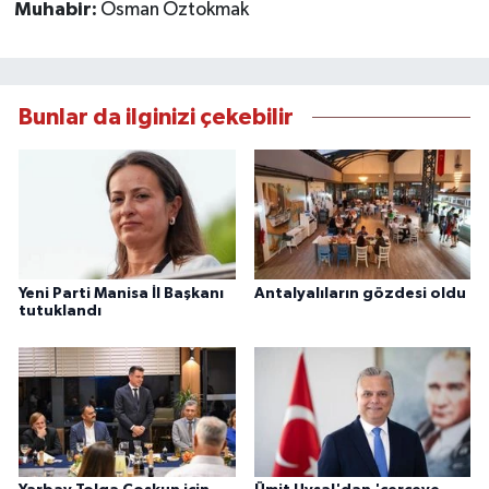
Muhabir:
Osman Öztokmak
Bunlar da ilginizi çekebilir
Yeni Parti Manisa İl Başkanı
Antalyalıların gözdesi oldu
tutuklandı