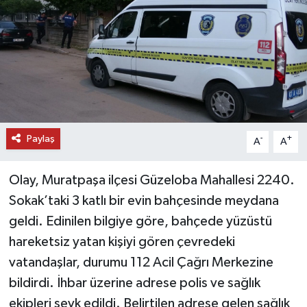
DÜNYA
EĞİTİM
TURİZM
RÖPORTAJ
Paylaş
-
+
A
A
VİDEO HABERLER
Olay, Muratpaşa ilçesi Güzeloba Mahallesi 2240.
YAZARLAR
Sokak’taki 3 katlı bir evin bahçesinde meydana
geldi. Edinilen bilgiye göre, bahçede yüzüstü
RESMİ İLAN
hareketsiz yatan kişiyi gören çevredeki
vatandaşlar, durumu 112 Acil Çağrı Merkezine
MAGAZİN
bildirdi. İhbar üzerine adrese polis ve sağlık
ekipleri sevk edildi. Belirtilen adrese gelen sağlık