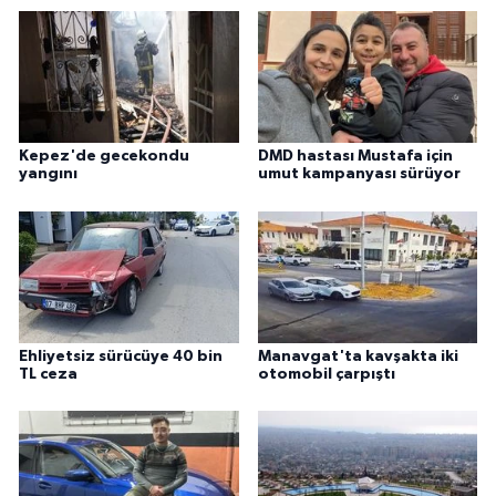
Kepez'de gecekondu
DMD hastası Mustafa için
yangını
umut kampanyası sürüyor
Ehliyetsiz sürücüye 40 bin
Manavgat'ta kavşakta iki
TL ceza
otomobil çarpıştı