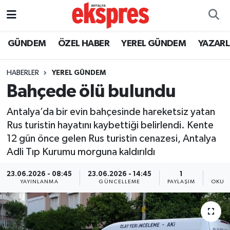
ÖZEL HABER
Nöbetçi Eczaneler
GÜNDEM
ÖZEL HABER
YEREL GÜNDEM
YAZAR
GÜNDEM
Hava Durumu
HABERLER
YEREL GÜNDEM
Bahçede ölü bulundu
YEREL GÜNDEM
Trafik Durumu
Antalya’da bir evin bahçesinde hareketsiz yatan
EKONOMİ
Süper Lig Puan Durumu ve Fikstür
Rus turistin hayatını kaybettiği belirlendi. Kente
12 gün önce gelen Rus turistin cenazesi, Antalya
KÜLTÜR - SANAT
Tüm Manşetler
Adli Tıp Kurumu morguna kaldırıldı
SPOR
Son Dakika Haberleri
23.06.2026 - 08:45
23.06.2026 - 14:45
1
YAYINLANMA
GÜNCELLEME
PAYLAŞIM
OKUN
SİYASET
Haber Arşivi
SAĞLIK