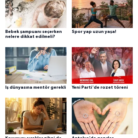
Bebek şampuanı seçerken
Spor yap uzun yaşa!
nelere dikkat edilmeli?
Iş dünyasına mentör gerekli
Yeni Parti'de rozet töreni