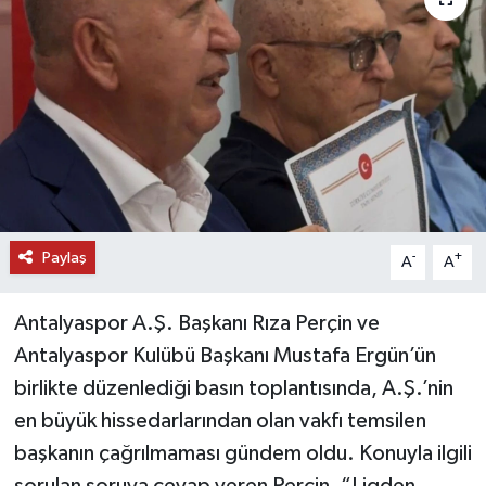
DÜNYA
EĞİTİM
TURİZM
RÖPORTAJ
Paylaş
VİDEO HABERLER
-
+
A
A
YAZARLAR
Antalyaspor A.Ş. Başkanı Rıza Perçin ve
Antalyaspor Kulübü Başkanı Mustafa Ergün’ün
RESMİ İLAN
birlikte düzenlediği basın toplantısında, A.Ş.’nin
en büyük hissedarlarından olan vakfı temsilen
MAGAZİN
başkanın çağrılmaması gündem oldu. Konuyla ilgili
sorulan soruya cevap veren Perçin, “Ligden