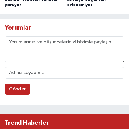
Kavurucu sıcaklar zihni de
Antalya’da gençler
yoruyor
evlenemiyor
Yorumlar
Gönder
Trend Haberler