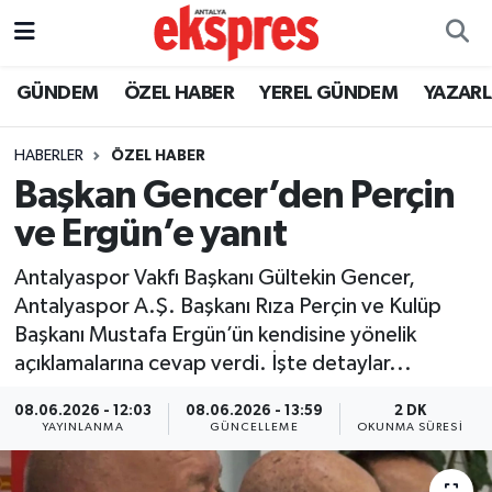
ÖZEL HABER
Nöbetçi Eczaneler
GÜNDEM
ÖZEL HABER
YEREL GÜNDEM
YAZAR
GÜNDEM
Hava Durumu
HABERLER
ÖZEL HABER
Başkan Gencer’den Perçin
YEREL GÜNDEM
Trafik Durumu
ve Ergün’e yanıt
EKONOMİ
Süper Lig Puan Durumu ve Fikstür
Antalyaspor Vakfı Başkanı Gültekin Gencer,
Antalyaspor A.Ş. Başkanı Rıza Perçin ve Kulüp
KÜLTÜR - SANAT
Tüm Manşetler
Başkanı Mustafa Ergün’ün kendisine yönelik
açıklamalarına cevap verdi. İşte detaylar...
SPOR
Son Dakika Haberleri
08.06.2026 - 12:03
08.06.2026 - 13:59
2 DK
SİYASET
Haber Arşivi
YAYINLANMA
GÜNCELLEME
OKUNMA SÜRESI
SAĞLIK