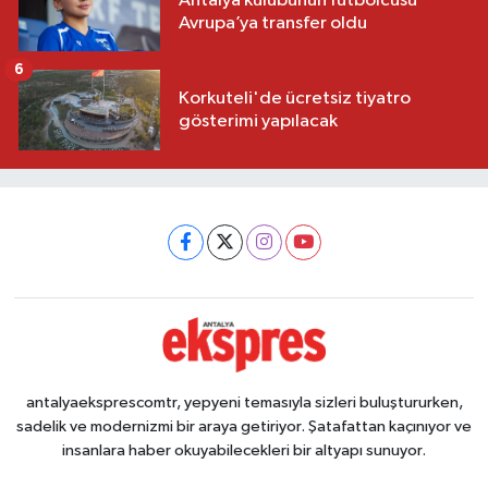
Antalya kulübünün futbolcusu
Avrupa’ya transfer oldu
6
Korkuteli'de ücretsiz tiyatro
gösterimi yapılacak
antalyaeksprescomtr, yepyeni temasıyla sizleri buluştururken,
sadelik ve modernizmi bir araya getiriyor. Şatafattan kaçınıyor ve
insanlara haber okuyabilecekleri bir altyapı sunuyor.