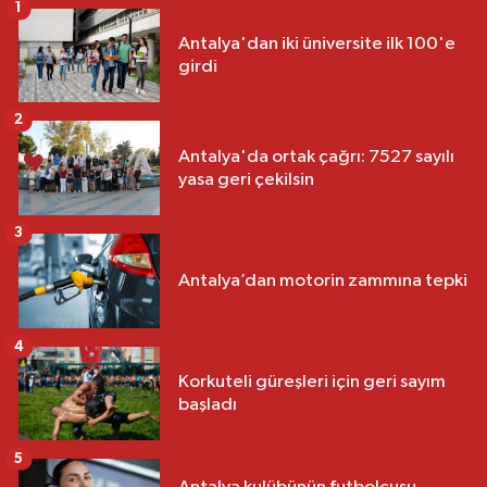
1
Antalya'dan iki üniversite ilk 100'e
girdi
2
Antalya'da ortak çağrı: 7527 sayılı
yasa geri çekilsin
3
Antalya’dan motorin zammına tepki
4
Korkuteli güreşleri için geri sayım
başladı
5