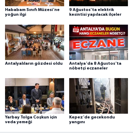
Hababam Sınıfı Müzesi'ne
9 Ağustos’ta elektrik
yoğun ilgi
kesintisi yapılacak ilçeler
Antalyalıların gözdesi oldu
Antalya'da 8 Ağustos'ta
nöbetçi eczaneler
Yarbay Tolga Coşkun için
Kepez'de gecekondu
veda yemeği
yangını