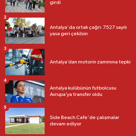
girdi
2
Antalya'da ortak çağrı: 7527 sayılı
yasa geri çekilsin
3
Antalya’dan motorin zammına tepki
4
Antalya kulübünün futbolcusu
Avrupa’ya transfer oldu
5
Side Beach Cafe'de çalışmalar
devam ediyor