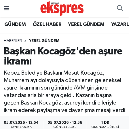
ÖZEL HABER
Nöbetçi Eczaneler
GÜNDEM
ÖZEL HABER
YEREL GÜNDEM
YAZAR
GÜNDEM
Hava Durumu
HABERLER
YEREL GÜNDEM
Başkan Kocagöz'den aşure
YEREL GÜNDEM
Trafik Durumu
ikramı
EKONOMİ
Süper Lig Puan Durumu ve Fikstür
Kepez Belediye Başkanı Mesut Kocagöz,
Muharrem ayı dolayısıyla düzenlenen geleneksel
KÜLTÜR - SANAT
Tüm Manşetler
aşure ikramının son gününde AVM girişinde
vatandaşlarla bir araya geldi. Kazanın başına
SPOR
Son Dakika Haberleri
geçen Başkan Kocagöz, aşureyi kendi elleriyle
ikram ederek paylaşma ve dayanışma mesajı verdi
SİYASET
Haber Arşivi
05.07.2026 - 12:54
05.07.2026 - 12:56
1 DK
SAĞLIK
YAYINLANMA
GÜNCELLEME
OKUNMA SÜRESI