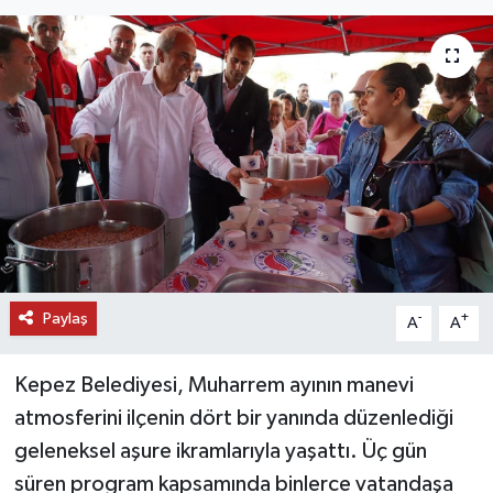
DÜNYA
EĞİTİM
TURİZM
RÖPORTAJ
VİDEO HABERLER
Paylaş
YAZARLAR
-
+
A
A
RESMİ İLAN
Kepez Belediyesi, Muharrem ayının manevi
atmosferini ilçenin dört bir yanında düzenlediği
MAGAZİN
geleneksel aşure ikramlarıyla yaşattı. Üç gün
süren program kapsamında binlerce vatandaşa