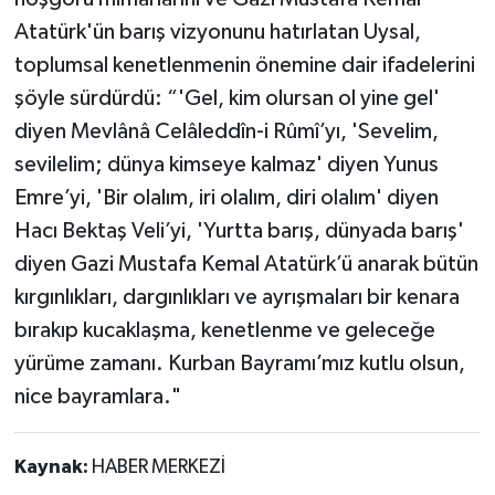
Atatürk'ün barış vizyonunu hatırlatan Uysal,
toplumsal kenetlenmenin önemine dair ifadelerini
şöyle sürdürdü: “'Gel, kim olursan ol yine gel'
diyen Mevlânâ Celâleddîn-i Rûmî’yı, 'Sevelim,
sevilelim; dünya kimseye kalmaz' diyen Yunus
Emre’yi, 'Bir olalım, iri olalım, diri olalım' diyen
Hacı Bektaş Veli’yi, 'Yurtta barış, dünyada barış'
diyen Gazi Mustafa Kemal Atatürk’ü anarak bütün
kırgınlıkları, dargınlıkları ve ayrışmaları bir kenara
bırakıp kucaklaşma, kenetlenme ve geleceğe
yürüme zamanı. Kurban Bayramı’mız kutlu olsun,
nice bayramlara."
Kaynak:
HABER MERKEZİ