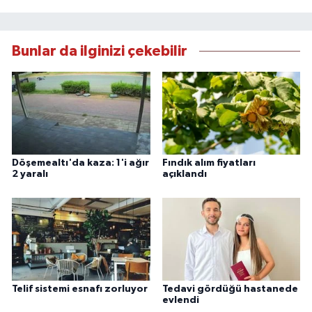
Bunlar da ilginizi çekebilir
Döşemealtı'da kaza: 1'i ağır
Fındık alım fiyatları
2 yaralı
açıklandı
Telif sistemi esnafı zorluyor
Tedavi gördüğü hastanede
evlendi