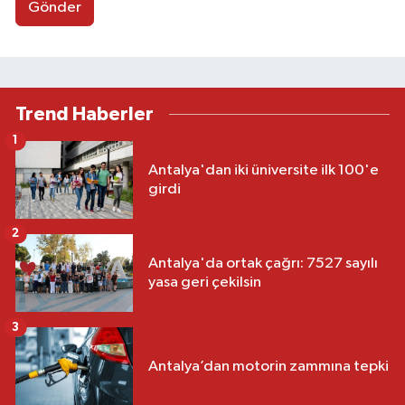
Gönder
Trend Haberler
1
Antalya'dan iki üniversite ilk 100'e
girdi
2
Antalya'da ortak çağrı: 7527 sayılı
yasa geri çekilsin
3
Antalya’dan motorin zammına tepki