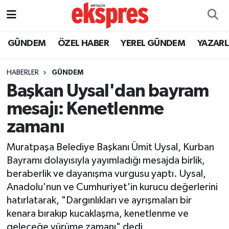
ÖZEL HABER
Nöbetçi Eczaneler
GÜNDEM
ÖZEL HABER
YEREL GÜNDEM
YAZAR
GÜNDEM
Hava Durumu
HABERLER
GÜNDEM
Başkan Uysal'dan bayram
YEREL GÜNDEM
Trafik Durumu
mesajı: Kenetlenme
EKONOMİ
Süper Lig Puan Durumu ve Fikstür
zamanı
KÜLTÜR - SANAT
Tüm Manşetler
Muratpaşa Belediye Başkanı Ümit Uysal, Kurban
Bayramı dolayısıyla yayımladığı mesajda birlik,
SPOR
Son Dakika Haberleri
beraberlik ve dayanışma vurgusu yaptı. Uysal,
Anadolu'nun ve Cumhuriyet'in kurucu değerlerini
SİYASET
Haber Arşivi
hatırlatarak, "Dargınlıkları ve ayrışmaları bir
kenara bırakıp kucaklaşma, kenetlenme ve
SAĞLIK
geleceğe yürüme zamanı" dedi