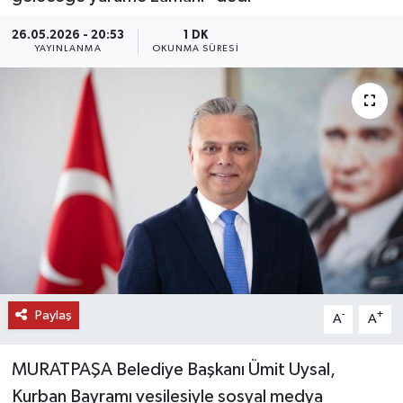
DÜNYA
26.05.2026 - 20:53
1 DK
YAYINLANMA
OKUNMA SÜRESI
EĞİTİM
TURİZM
RÖPORTAJ
VİDEO HABERLER
YAZARLAR
RESMİ İLAN
Paylaş
-
+
A
A
MAGAZİN
MURATPAŞA Belediye Başkanı Ümit Uysal,
Kurban Bayramı vesilesiyle sosyal medya