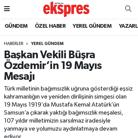
ÖZEL HABER
Nöbetçi Eczaneler
GÜNDEM
ÖZEL HABER
YEREL GÜNDEM
YAZAR
GÜNDEM
Hava Durumu
HABERLER
YEREL GÜNDEM
Başkan Vekili Büşra
YEREL GÜNDEM
Trafik Durumu
Özdemir’in 19 Mayıs
EKONOMİ
Süper Lig Puan Durumu ve Fikstür
Mesajı
KÜLTÜR - SANAT
Tüm Manşetler
Türk milletinin bağımsızlık uğruna gösterdiği eşsiz
kahramanlığın ve yeniden dirilişinin simgesi olan
SPOR
Son Dakika Haberleri
19 Mayıs 1919’da Mustafa Kemal Atatürk’ün
Samsun’a çıkarak yaktığı bağımsızlık meşalesi,
SİYASET
Haber Arşivi
107 yıldır milletimizin sarsılmaz iradesiyle
yanmaya ve yolumuzu aydınlatmaya devam
SAĞLIK
ediyor