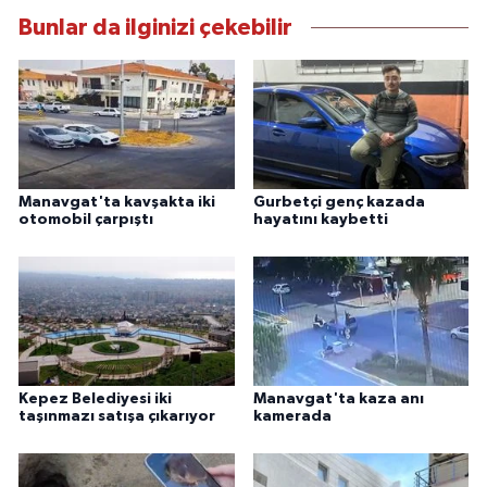
Bunlar da ilginizi çekebilir
Manavgat'ta kavşakta iki
Gurbetçi genç kazada
otomobil çarpıştı
hayatını kaybetti
Kepez Belediyesi iki
Manavgat'ta kaza anı
taşınmazı satışa çıkarıyor
kamerada