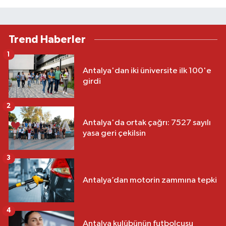
Trend Haberler
1
Antalya'dan iki üniversite ilk 100'e
girdi
2
Antalya'da ortak çağrı: 7527 sayılı
yasa geri çekilsin
3
Antalya’dan motorin zammına tepki
4
Antalya kulübünün futbolcusu