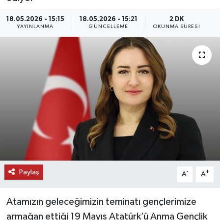
DÜNYA
18.05.2026 - 15:15
18.05.2026 - 15:21
2 DK
YAYINLANMA
GÜNCELLEME
OKUNMA SÜRESI
EĞİTİM
TURİZM
RÖPORTAJ
VİDEO HABERLER
YAZARLAR
RESMİ İLAN
Paylaş
-
+
A
A
MAGAZİN
Atamızın geleceğimizin teminatı gençlerimize
armağan ettiği 19 Mayıs Atatürk’ü Anma Gençlik