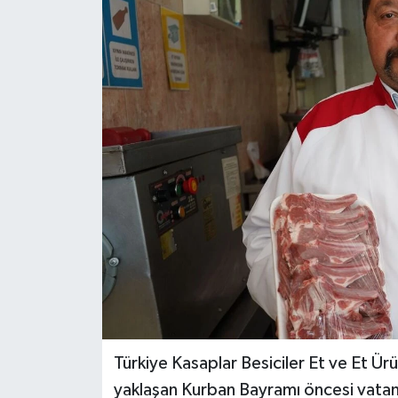
DÜNYA
EĞİTİM
TURİZM
RÖPORTAJ
VİDEO HABERLER
YAZARLAR
RESMİ İLAN
MAGAZİN
Türkiye Kasaplar Besiciler Et ve Et Ü
yaklaşan Kurban Bayramı öncesi vatan