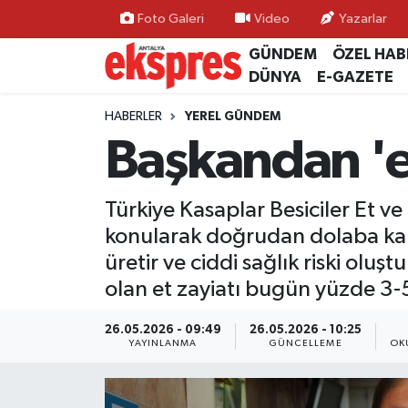
Foto Galeri
Video
Yazarlar
GÜNDEM
ÖZEL HAB
ÖZEL HABER
Nöbetçi Eczaneler
DÜNYA
E-GAZETE
GÜNDEM
Hava Durumu
HABERLER
YEREL GÜNDEM
Başkandan 'et
YEREL GÜNDEM
Trafik Durumu
Türkiye Kasaplar Besiciler Et 
EKONOMİ
Süper Lig Puan Durumu ve Fikstür
konularak doğrudan dolaba kaldı
KÜLTÜR - SANAT
Tüm Manşetler
üretir ve ciddi sağlık riski oluş
olan et zayiatı bugün yüzde 3-5
SPOR
Son Dakika Haberleri
26.05.2026 - 09:49
26.05.2026 - 10:25
YAYINLANMA
GÜNCELLEME
OK
SİYASET
Haber Arşivi
SAĞLIK