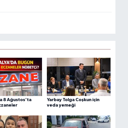
a 8 Ağustos'ta
Yarbay Tolga Coşkun için
czaneler
veda yemeği