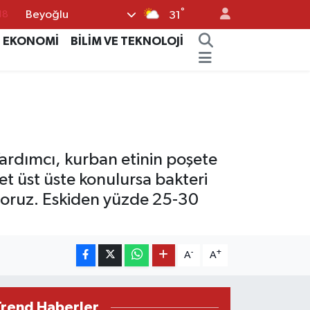
°
Beyoğlu
18
31
32
EKONOMİ
BİLİM VE TEKNOLOJİ
38
03
14
18
ardımcı, kurban etinin poşete
et üst üste konulursa bakteri
iriyoruz. Eskiden yüzde 25-30
-
+
A
A
Trend Haberler