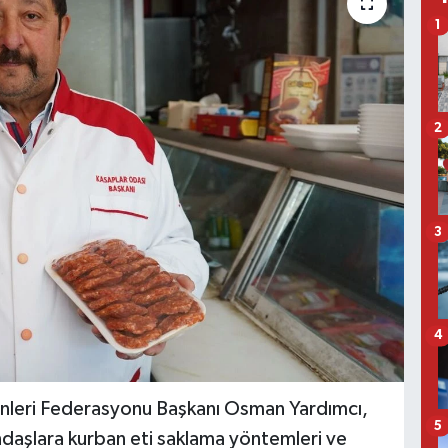
1
2
3
4
rünleri Federasyonu Başkanı Osman Yardımcı,
5
daşlara kurban eti saklama yöntemleri ve