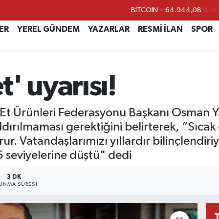
DOLAR
47,7436
%0.
EURO
55,2510
%0.
ER
YEREL GÜNDEM
YAZARLAR
RESMİ İLAN
SPOR
STERLİN
64,4811
%0.
GRAM ALTIN
6660.55
%0.
' uyarısı!
BİST100
13.779
%-
BITCOIN
64.944,08
%-0.
ve Et Ürünleri Federasyonu Başkanı Osman Y
rılmaması gerektiğini belirterek, “Sıcak 
turur. Vatandaşlarımızı yıllardır bilinçlend
 seviyelerine düştü" dedi
3 DK
UNMA SÜRESI