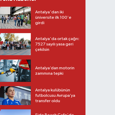
Antalya'dan iki
üniversite ilk 100'e
girdi
Antalya'da ortak çağrı:
7527 sayılı yasa geri
çekilsin
Antalya’dan motorin
zammına tepki
Antalya kulübünün
futbolcusu Avrupa’ya
transfer oldu