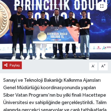
DÜNYA
EĞİTİM
TURİZM
RÖPORTAJ
VİDEO HABERLER
Paylaş
-
+
A
A
YAZARLAR
Sanayi ve Teknoloji Bakanlığı Kalkınma Ajansları
RESMİ İLAN
Genel Müdürlüğü koordinasyonunda yapılan
Siber Vatan Programı'nın bu yılki finali Hacettepe
MAGAZİN
Üniversitesi ev sahipliğinde gerçekleştirildi. Talim
alanında gerçekçi senaryolar ve canlı tatbikatlarla