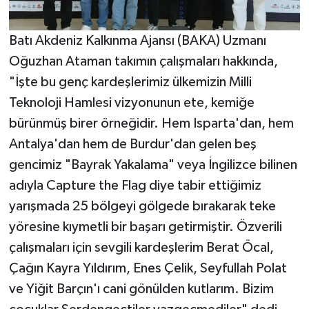
Batı Akdeniz Kalkınma Ajansı (BAKA) Uzmanı
Oğuzhan Ataman takımın çalışmaları hakkında,
"İşte bu genç kardeşlerimiz ülkemizin Milli
Teknoloji Hamlesi vizyonunun ete, kemiğe
bürünmüş birer örneğidir. Hem Isparta'dan, hem
Antalya'dan hem de Burdur'dan gelen beş
gencimiz "Bayrak Yakalama" veya İngilizce bilinen
adıyla Capture the Flag diye tabir ettiğimiz
yarışmada 25 bölgeyi gölgede bırakarak teke
yöresine kıymetli bir başarı getirmiştir. Özverili
çalışmaları için sevgili kardeşlerim Berat Öcal,
Çağın Kayra Yıldırım, Enes Çelik, Seyfullah Polat
ve Yiğit Barçın'ı cani gönülden kutlarım. Bizim