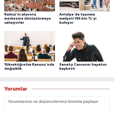
Kaleiçi'ni alışveriş
Antalya'da taşınma
merkezine dönüştürmeye
maliyeti 186 bin TL'yi
çalışıyorlar
buluyor
Yükseköğretim Kanunu'nda
Sanatçı Cansever hayatını
değişiklik
kaybetti
Yorumlar