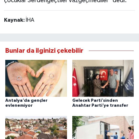
çocuklar Serdengeçtiler vazgeçmediler" dedi.
Kaynak:
İHA
Bunlar da ilginizi çekebilir
Antalya’da gençler
Gelecek Parti’sinden
evlenemiyor
Anahtar Parti’ye transfer