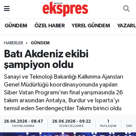
ÖZEL HABER
Nöbetçi Eczaneler
GÜNDEM
ÖZEL HABER
YEREL GÜNDEM
YAZAR
GÜNDEM
Hava Durumu
HABERLER
GÜNDEM
Batı Akdeniz ekibi
YEREL GÜNDEM
Trafik Durumu
şampiyon oldu
EKONOMİ
Süper Lig Puan Durumu ve Fikstür
Sanayi ve Teknoloji Bakanlığı Kalkınma Ajansları
Genel Müdürlüğü koordinasyonunda yapılan
KÜLTÜR - SANAT
Tüm Manşetler
Siber Vatan Programı'nın final yarışmasında 26
takım arasından Antalya, Burdur ve Isparta'yı
SPOR
Son Dakika Haberleri
temsil eden Serdengeçtiler Takımı birinci oldu
SİYASET
Haber Arşivi
26.06.2026 - 08:47
26.06.2026 - 09:22
1
YAYINLANMA
GÜNCELLEME
PAYLAŞIM
OKUN
SAĞLIK