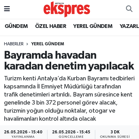
ÖZEL HABER
Nöbetçi Eczaneler
GÜNDEM
ÖZEL HABER
YEREL GÜNDEM
YAZAR
GÜNDEM
Hava Durumu
HABERLER
YEREL GÜNDEM
Bayramda havadan
YEREL GÜNDEM
Trafik Durumu
karadan denetim yapılacak
EKONOMİ
Süper Lig Puan Durumu ve Fikstür
Turizm kenti Antalya’da Kurban Bayramı tedbirleri
kapsamında İl Emniyet Müdürlüğü tarafından
KÜLTÜR - SANAT
Tüm Manşetler
trafik denetimleri artırıldı. Bayram süresince kent
genelinde 3 bin 372 personel görev alacak,
SPOR
Son Dakika Haberleri
turizmin yoğun olduğu noktalar, otogar ve
havalimanları kontrol altında olacak
SİYASET
Haber Arşivi
26.05.2026 - 15:40
26.05.2026 - 15:45
3 DK
SAĞLIK
YAYINLANMA
GÜNCELLEME
OKUNMA SÜRESI