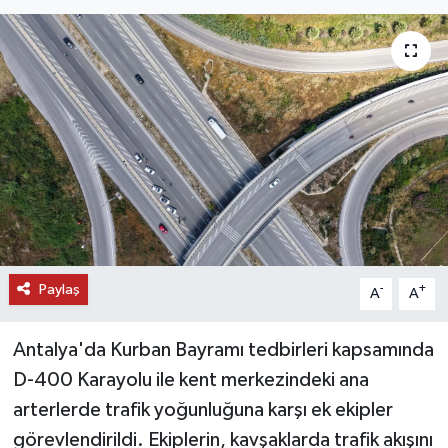
DÜNYA
EĞİTİM
TURİZM
RÖPORTAJ
VİDEO HABERLER
Paylaş
YAZARLAR
-
+
A
A
RESMİ İLAN
Antalya'da Kurban Bayramı tedbirleri kapsamında
D-400 Karayolu ile kent merkezindeki ana
MAGAZİN
arterlerde trafik yoğunluğuna karşı ek ekipler
görevlendirildi. Ekiplerin, kavşaklarda trafik akışını