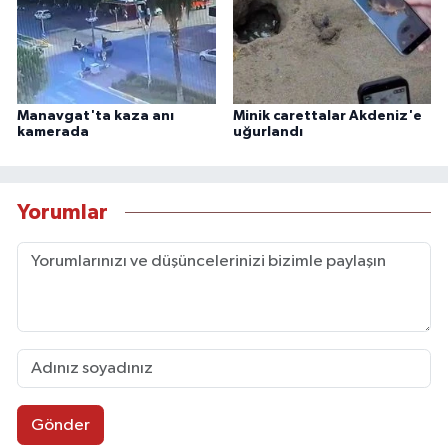
Manavgat'ta kaza anı
Minik carettalar Akdeniz'e
kamerada
uğurlandı
Yorumlar
Gönder