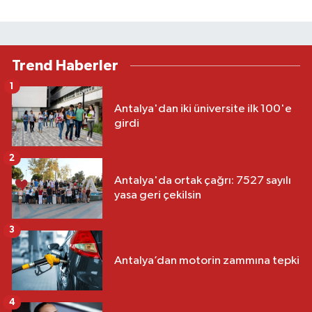
Trend Haberler
1
Antalya'dan iki üniversite ilk 100'e
girdi
2
Antalya'da ortak çağrı: 7527 sayılı
yasa geri çekilsin
3
Antalya’dan motorin zammına tepki
4