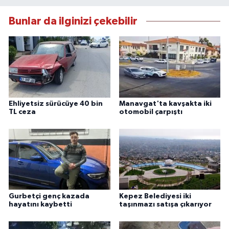
Bunlar da ilginizi çekebilir
Ehliyetsiz sürücüye 40 bin
Manavgat'ta kavşakta iki
TL ceza
otomobil çarpıştı
Gurbetçi genç kazada
Kepez Belediyesi iki
hayatını kaybetti
taşınmazı satışa çıkarıyor