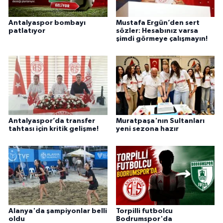
Antalyaspor bombayı
Mustafa Ergün’den sert
patlatıyor
sözler: Hesabınız varsa
şimdi görmeye çalışmayın!
Antalyaspor’da transfer
Muratpaşa'nın Sultanları
tahtası için kritik gelişme!
yeni sezona hazır
Alanya'da şampiyonlar belli
Torpilli futbolcu
oldu
Bodrumspor'da