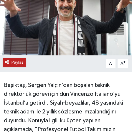
DÜNYA
EĞİTİM
TURİZM
RÖPORTAJ
Paylaş
-
+
A
A
VİDEO HABERLER
Beşiktaş, Sergen Yalçın’dan boşalan teknik
YAZARLAR
direktörlük görevi için dün Vincenzo Italiano’yu
RESMİ İLAN
İstanbul’a getirdi. Siyah-beyazlılar, 48 yaşındaki
teknik adam ile 2 yıllık sözleşme imzalandığını
MAGAZİN
duyurdu. Konuyla ilgili kulüpten yapılan
açıklamada, "Profesyonel Futbol Takımımızın