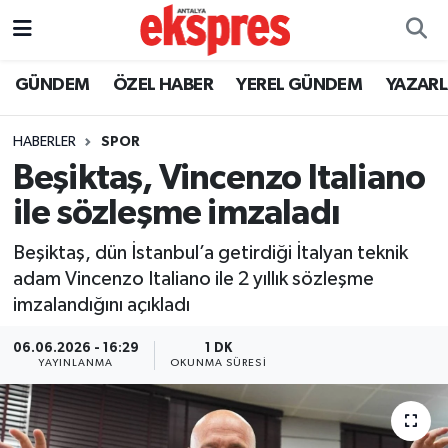
ÖZEL HABER
Nöbetçi Eczaneler
GÜNDEM
ÖZEL HABER
YEREL GÜNDEM
YAZAR
GÜNDEM
Hava Durumu
HABERLER
SPOR
Beşiktaş, Vincenzo Italiano
YEREL GÜNDEM
Trafik Durumu
ile sözleşme imzaladı
EKONOMİ
Süper Lig Puan Durumu ve Fikstür
Beşiktaş, dün İstanbul’a getirdiği İtalyan teknik
adam Vincenzo Italiano ile 2 yıllık sözleşme
KÜLTÜR - SANAT
Tüm Manşetler
imzalandığını açıkladı
SPOR
Son Dakika Haberleri
06.06.2026 - 16:29
1 DK
YAYINLANMA
OKUNMA SÜRESI
SİYASET
Haber Arşivi
SAĞLIK