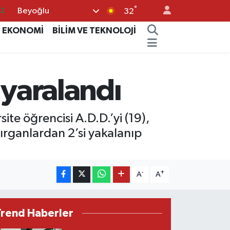
°
Beyoğlu
.2
32
17
EKONOMİ
BİLİM VE TEKNOLOJİ
27
35
 yaralandı
12
19
site öğrencisi A.D.D.’yi (19),
dırganlardan 2’si yakalanıp
-
+
A
A
Trend Haberler