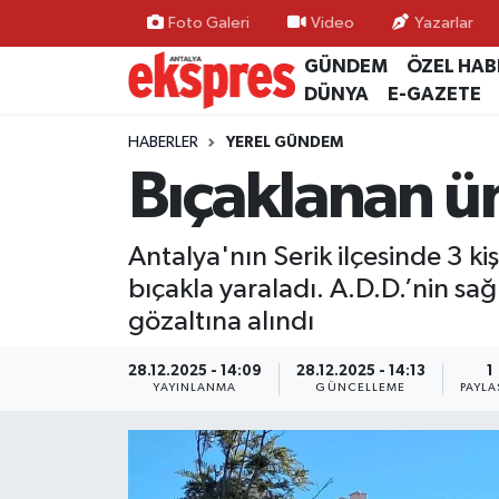
Foto Galeri
Video
Yazarlar
GÜNDEM
ÖZEL HAB
ÖZEL HABER
Nöbetçi Eczaneler
DÜNYA
E-GAZETE
GÜNDEM
Hava Durumu
HABERLER
YEREL GÜNDEM
Bıçaklanan ün
YEREL GÜNDEM
Trafik Durumu
Antalya'nın Serik ilçesinde 3 kiş
EKONOMİ
Süper Lig Puan Durumu ve Fikstür
bıçakla yaraladı. A.D.D.’nin sağ
KÜLTÜR - SANAT
Tüm Manşetler
gözaltına alındı
SPOR
Son Dakika Haberleri
28.12.2025 - 14:09
28.12.2025 - 14:13
1
YAYINLANMA
GÜNCELLEME
PAYLA
SİYASET
Haber Arşivi
SAĞLIK