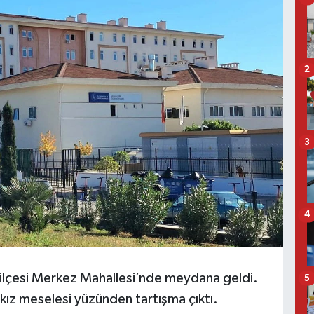
2
3
4
k ilçesi Merkez Mahallesi’nde meydana geldi.
5
 kız meselesi yüzünden tartışma çıktı.