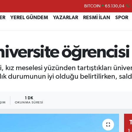
BITCOIN
65.130,04
%1
DOLAR
47,7106
%0.
ER
YEREL GÜNDEM
YAZARLAR
RESMİ İLAN
SPOR
EURO
55,1652
%0.
STERLİN
64,4046
%0.
iversite öğrencisi
GRAM ALTIN
6618.49
%2.
BİST100
13.773
%-
i, kız meselesi yüzünden tartıştıkları üniver
lık durumunun iyi olduğu belirtilirken, sal
1 DK
ŞIM
OKUNMA SÜRESI
1