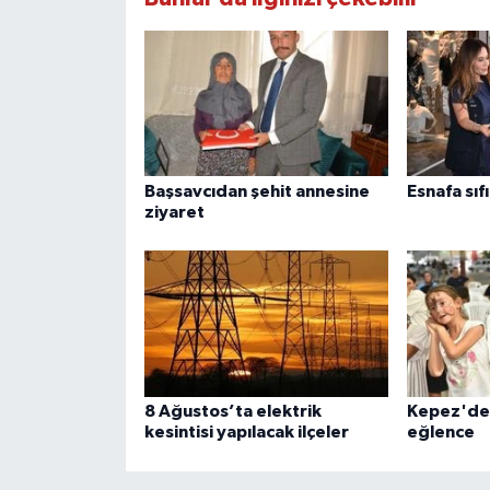
Başsavcıdan şehit annesine
Esnafa sıfı
ziyaret
8 Ağustos’ta elektrik
Kepez'de 
kesintisi yapılacak ilçeler
eğlence