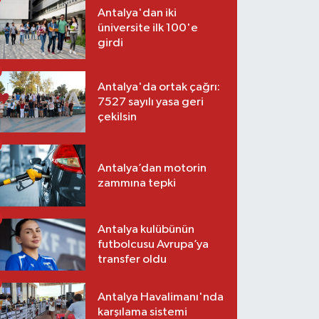
Antalya'dan iki
üniversite ilk 100'e
girdi
Antalya'da ortak çağrı:
7527 sayılı yasa geri
çekilsin
Antalya’dan motorin
zammına tepki
Antalya kulübünün
futbolcusu Avrupa’ya
transfer oldu
Antalya Havalimanı'nda
karşılama sistemi