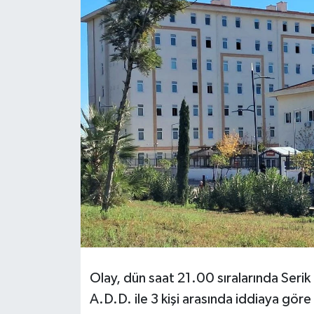
DÜNYA
EĞİTİM
TURİZM
RÖPORTAJ
VİDEO HABERLER
YAZARLAR
RESMİ İLAN
MAGAZİN
Olay, dün saat 21.00 sıralarında Seri
A.D.D. ile 3 kişi arasında iddiaya göre