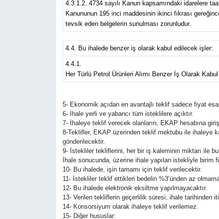
4.3.1.2. 4734 sayılı Kanun kapsamındaki idarelere taahh
Kanununun 195 inci maddesinin ikinci fıkrası gereğince 
tevsik eden belgelerin sunulması zorunludur.
4.4. Bu ihalede benzer iş olarak kabul edilecek işler:
4.4.1.
Her Türlü Petrol Ürünleri Alımı Benzer İş Olarak Kabul 
5- Ekonomik açıdan en avantajlı teklif sadece fiyat esas
6- İhale yerli ve yabancı tüm isteklilere açıktır.
7- İhaleye teklif verecek olanların, EKAP hesabına giri
8-Teklifler, EKAP üzerinden teklif mektubu ile ihaleye 
gönderilecektir.
9- İstekliler tekliflerini, her bir iş kaleminin miktarı il
İhale sonucunda, üzerine ihale yapılan istekliyle birim 
10- Bu ihalede, işin tamamı için teklif verilecektir.
11- İstekliler teklif ettikleri bedelin %3’ünden az olmam
12- Bu ihalede elektronik eksiltme yapılmayacaktır.
13- Verilen tekliflerin geçerlilik süresi, ihale tarihinde
14- Konsorsiyum olarak ihaleye teklif verilemez.
15- Diğer hususlar: