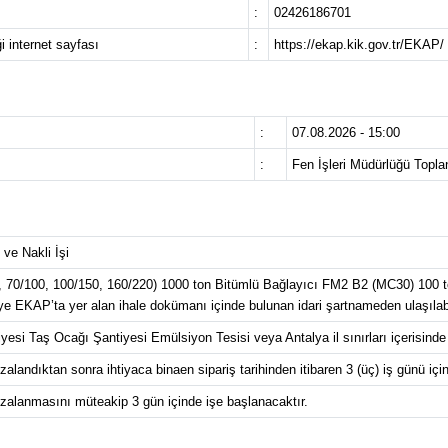
:
02426186701
i internet sayfası
:
https://ekap.kik.gov.tr/EKAP/
:
07.08.2026 - 15:00
:
Fen İşleri Müdürlüğü Topla
ve Nakli İşi
, 70/100, 100/150, 160/220) 1000 ton Bitümlü Bağlayıcı FM2 B2 (MC30) 100 
giye EKAP’ta yer alan ihale dokümanı içinde bulunan idari şartnameden ulaşılabi
yesi Taş Ocağı Şantiyesi Emülsiyon Tesisi veya Antalya il sınırları içerisinde 
landıktan sonra ihtiyaca binaen sipariş tarihinden itibaren 3 (üç) iş günü için
alanmasını müteakip 3 gün içinde işe başlanacaktır.