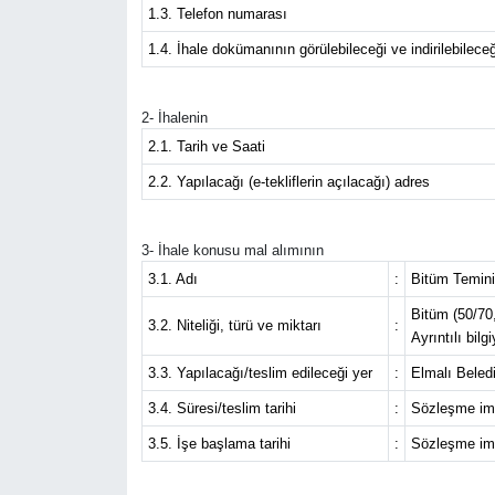
1.3. Telefon numarası
DÜNYA
1.4. İhale dokümanının görülebileceği ve indirilebileceğ
EĞİTİM
2- İhalenin
2.1. Tarih ve Saati
TURİZM
2.2. Yapılacağı (e-tekliflerin açılacağı) adres
RÖPORTAJ
3- İhale konusu mal alımının
VİDEO HABERLER
3.1. Adı
:
Bitüm Temini 
Bitüm (50/70
YAZARLAR
3.2. Niteliği, türü ve miktarı
:
Ayrıntılı bil
3.3. Yapılacağı/teslim edileceği yer
:
Elmalı Beledi
RESMİ İLAN
3.4. Süresi/teslim tarihi
:
Sözleşme imza
MAGAZİN
3.5. İşe başlama tarihi
:
Sözleşme imz