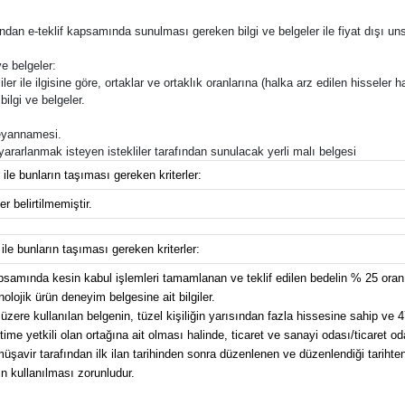
rafından e-teklif kapsamında sunulması gereken bilgi ve belgeler ile fiyat dışı uns
e belgeler:
ler ile ilgisine göre, ortaklar ve ortaklık oranlarına (halka arz edilen hisseler ha
bilgi ve belgeler.
 beyannamesi.
n yararlanmak isteyen istekliler tarafından sunulacak yerli malı belgesi
 ile bunların taşıması gereken kriterler:
r belirtilmemiştir.
 ile bunların taşıması gereken kriterler:
kapsamında kesin kabul işlemleri tamamlanan ve teklif edilen bedelin % 25 or
nolojik ürün deneyim belgesine ait bilgiler.
üzere kullanılan belgenin, tüzel kişiliğin yarısından fazla hissesine sahip ve 4
e yetkili olan ortağına ait olması halinde, ticaret ve sanayi odası/ticaret od
avir tarafından ilk ilan tarihinden sonra düzenlenen ve düzenlendiği tarihten g
n kullanılması zorunludur.