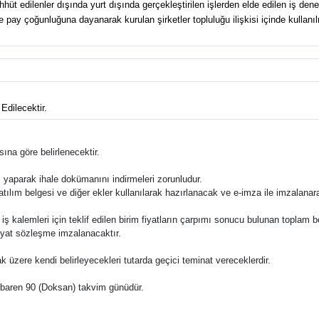
üt edilenler dışında yurt dışında gerçekleştirilen işlerden elde edilen iş dene
pay çoğunluğuna dayanarak kurulan şirketler topluluğu ilişkisi içinde kullanılma
Edilecektir.
ına göre belirlenecektir.
ş yaparak ihale dokümanını indirmeleri zorunludur.
katılım belgesi ve diğer ekler kullanılarak hazırlanacak ve e-imza ile imzalana
e bu iş kalemleri için teklif edilen birim fiyatların çarpımı sonucu bulunan toplam 
fiyat sözleşme imzalanacaktır.
ak üzere kendi belirleyecekleri tutarda geçici teminat vereceklerdir.
n itibaren 90 (Doksan) takvim günüdür.