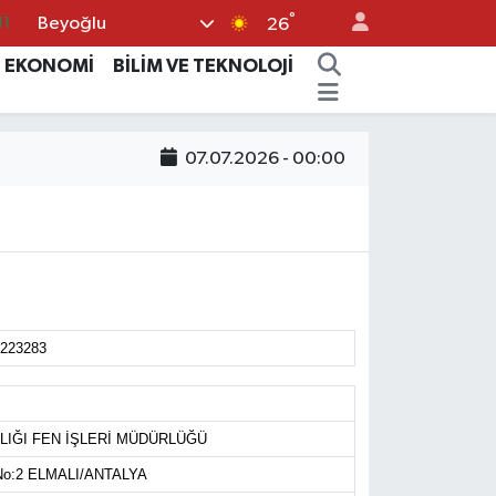
°
Beyoğlu
11
26
18
EKONOMİ
BİLİM VE TEKNOLOJİ
32
38
07.07.2026 - 00:00
03
14
1223283
LIĞI FEN İŞLERİ MÜDÜRLÜĞÜ
No:2 ELMALI/ANTALYA