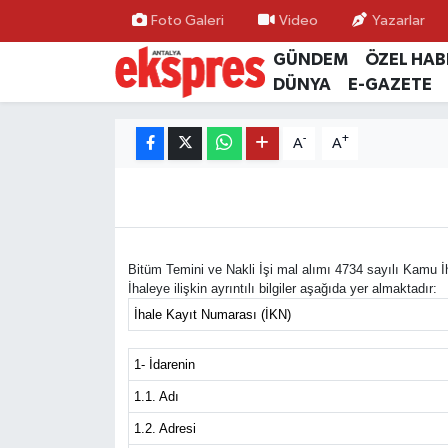
Foto Galeri
Video
Yazarlar
GÜNDEM
ÖZEL HAB
ÖZEL HABER
Nöbetçi Eczaneler
DÜNYA
E-GAZETE
GÜNDEM
Hava Durumu
-
+
A
A
YEREL GÜNDEM
Trafik Durumu
EKONOMİ
Süper Lig Puan Durumu ve Fikstür
Bitüm Temini ve Nakli İşi mal alımı 4734 sayılı Kamu İ
KÜLTÜR - SANAT
Tüm Manşetler
İhaleye ilişkin ayrıntılı bilgiler aşağıda yer almaktadır:
İhale Kayıt Numarası (İKN)
SPOR
Son Dakika Haberleri
1- İdarenin
SİYASET
Haber Arşivi
1.1. Adı
1.2. Adresi
SAĞLIK