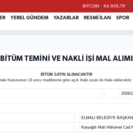
BITCOIN
64.959,79
%1.
DOLAR
47,7436
%0.
ER
YEREL GÜNDEM
YAZARLAR
RESMİ İLAN
SPOR
EURO
55,2510
%0.
STERLİN
64,4811
%0.
GRAM ALTIN
6660.55
%0.
BİTÜM TEMİNİ VE NAKLİ İŞİ MAL ALIMI
BİST100
13.779
%-
BİTÜM SATIN ALINACAKTIR
hale Kanununun 19 uncu maddesine göre açık ihale usulü ile ihale edilecektir.
:
2026/
:
ELMALI BELEDİYE BAŞKAN
:
Karyağdı Mah.Hükümet Cad.