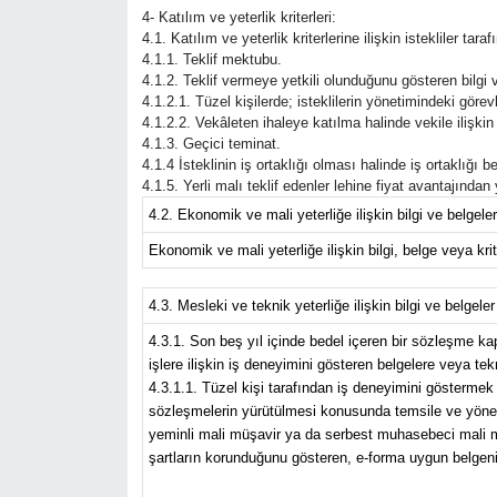
4- Katılım ve yeterlik kriterleri:
4.1. Katılım ve yeterlik kriterlerine ilişkin istekliler ta
4.1.1. Teklif mektubu.
4.1.2. Teklif vermeye yetkili olunduğunu gösteren bilgi v
4.1.2.1. Tüzel kişilerde; isteklilerin yönetimindeki görevli
4.1.2.2. Vekâleten ihaleye katılma halinde vekile ilişkin 
4.1.3. Geçici teminat.
4.1.4 İsteklinin iş ortaklığı olması halinde iş ortaklığı
4.1.5. Yerli malı teklif edenler lehine fiyat avantajında
4.2. Ekonomik ve mali yeterliğe ilişkin bilgi ve belgeler
Ekonomik ve mali yeterliğe ilişkin bilgi, belge veya krite
4.3. Mesleki ve teknik yeterliğe ilişkin bilgi ve belgeler
4.3.1. Son beş yıl içinde bedel içeren bir sözleşme 
işlere ilişkin iş deneyimini gösteren belgelere veya tek
4.3.1.1. Tüzel kişi tarafından iş deneyimini göstermek 
sözleşmelerin yürütülmesi konusunda temsile ve yönetim
yeminli mali müşavir ya da serbest muhasebeci mali müş
şartların korunduğunu gösteren, e-forma uygun belgeni