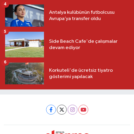
4
Antalya kulübünün futbolcusu
Avrupa’ya transfer oldu
5
Side Beach Cafe'de çalışmalar
devam ediyor
6
Korkuteli'de ücretsiz tiyatro
gösterimi yapılacak