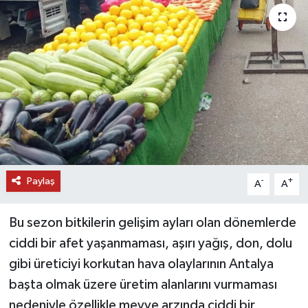
DÜNYA
EĞİTİM
TURİZM
RÖPORTAJ
VİDEO HABERLER
Paylaş
-
+
A
A
YAZARLAR
Bu sezon bitkilerin gelişim ayları olan dönemlerde
RESMİ İLAN
ciddi bir afet yaşanmaması, aşırı yağış, don, dolu
gibi üreticiyi korkutan hava olaylarının Antalya
MAGAZİN
başta olmak üzere üretim alanlarını vurmaması
nedeniyle özellikle meyve arzında ciddi bir