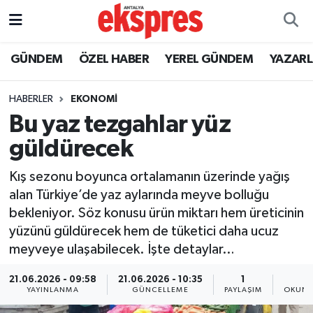
ÖZEL HABER
Nöbetçi Eczaneler
GÜNDEM
ÖZEL HABER
YEREL GÜNDEM
YAZAR
GÜNDEM
Hava Durumu
HABERLER
EKONOMİ
Bu yaz tezgahlar yüz
YEREL GÜNDEM
Trafik Durumu
güldürecek
EKONOMİ
Süper Lig Puan Durumu ve Fikstür
Kış sezonu boyunca ortalamanın üzerinde yağış
alan Türkiye’de yaz aylarında meyve bolluğu
KÜLTÜR - SANAT
Tüm Manşetler
bekleniyor. Söz konusu ürün miktarı hem üreticinin
yüzünü güldürecek hem de tüketici daha ucuz
SPOR
Son Dakika Haberleri
meyveye ulaşabilecek. İşte detaylar…
SİYASET
Haber Arşivi
21.06.2026 - 09:58
21.06.2026 - 10:35
1
1
YAYINLANMA
GÜNCELLEME
PAYLAŞIM
OKUNM
SAĞLIK