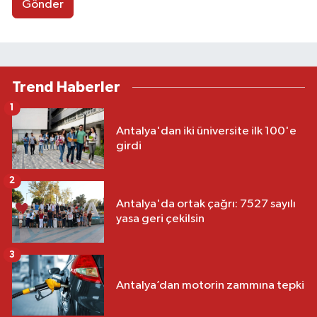
Gönder
Trend Haberler
1
Antalya'dan iki üniversite ilk 100'e
girdi
2
Antalya'da ortak çağrı: 7527 sayılı
yasa geri çekilsin
3
Antalya’dan motorin zammına tepki