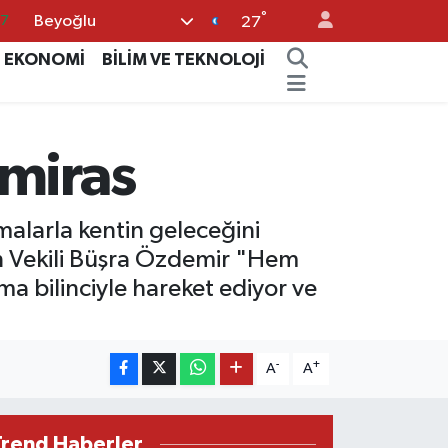
°
Beyoğlu
18
27
32
EKONOMİ
BİLİM VE TEKNOLOJİ
38
59
 miras
14
87
şmalarla kentin geleceğini
an Vekili Büşra Özdemir "Hem
a bilinciyle hareket ediyor ve
-
+
A
A
Trend Haberler