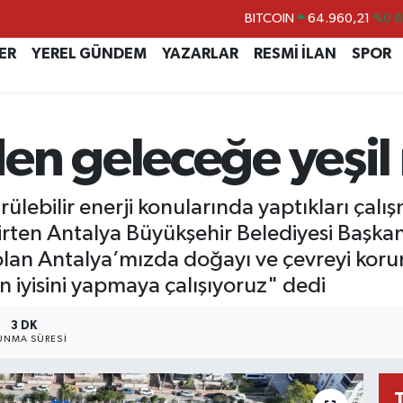
DOLAR
47,7436
%0.
EURO
55,2510
%0.
ER
YEREL GÜNDEM
YAZARLAR
RESMİ İLAN
SPOR
STERLİN
64,4811
%0.
GRAM ALTIN
6648.99
%2.
en geleceğe yeşil
BİST100
13.779
%-
BITCOIN
64.960,21
%0.
ürülebilir enerji konularında yaptıkları çalı
irten Antalya Büyükşehir Belediyesi Başk
olan Antalya’mızda doğayı ve çevreyi korum
 iyisini yapmaya çalışıyoruz" dedi
3 DK
UNMA SÜRESI