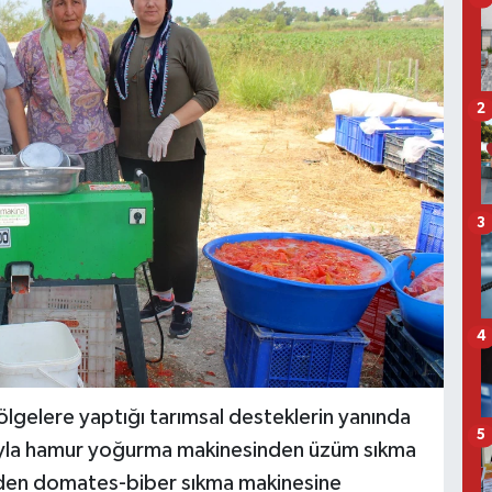
2
3
4
ölgelere yaptığı tarımsal desteklerin yanında
5
cıyla hamur yoğurma makinesinden üzüm sıkma
nden domates-biber sıkma makinesine