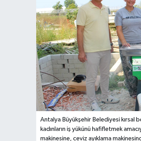
DÜNYA
EĞİTİM
TURİZM
RÖPORTAJ
VİDEO HABERLER
YAZARLAR
RESMİ İLAN
Antalya Büyükşehir Belediyesi kırsal b
MAGAZİN
kadınların iş yükünü hafifletmek ama
makinesine, ceviz ayıklama makinesi