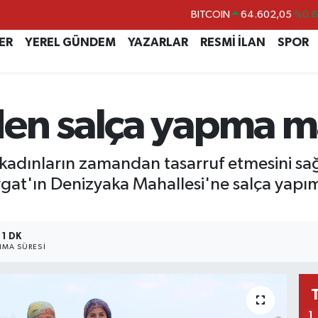
BITCOIN
64.602,05
%0.
DOLAR
47,6006
%0.
ER
YEREL GÜNDEM
YAZARLAR
RESMİ İLAN
SPOR
EURO
55,0250
%0.
STERLİN
64,2398
%0
GRAM ALTIN
6513.94
%0.
en salça yapma m
BİST100
13.768
%4
 kadınların zamandan tasarruf etmesini sa
at'ın Denizyaka Mahallesi'ne salça yapım
1 DK
MA SÜRESI
1