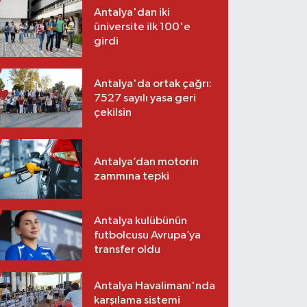
Antalya'dan iki
üniversite ilk 100'e
girdi
Antalya'da ortak çağrı:
7527 sayılı yasa geri
çekilsin
Antalya’dan motorin
zammına tepki
Antalya kulübünün
futbolcusu Avrupa’ya
transfer oldu
Antalya Havalimanı'nda
karşılama sistemi