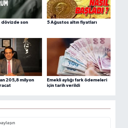
 dövizde son
5 Ağustos altın fiyatları
an 205,8 milyon
Emekli aylığı fark ödemeleri
hracat
için tarih verildi