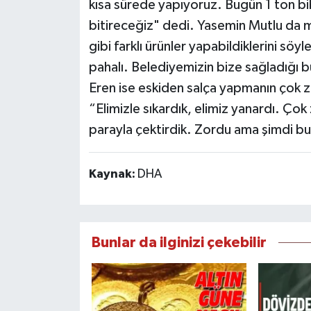
kısa sürede yapıyoruz. Bugün 1 ton bib
bitireceğiz" dedi. Yasemin Mutlu da m
gibi farklı ürünler yapabildiklerini s
pahalı. Belediyemizin bize sağladığı b
Eren ise eskiden salça yapmanın çok zo
“Elimizle sıkardık, elimiz yanardı. Çok 
parayla çektirdik. Zordu ama şimdi bu
Kaynak:
DHA
Bunlar da ilginizi çekebilir