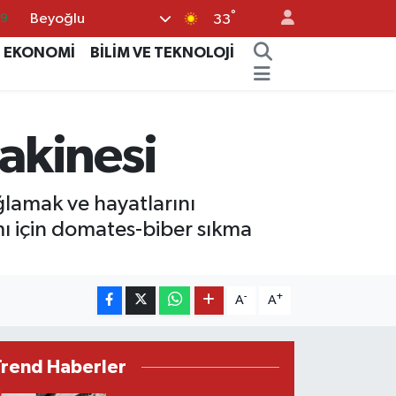
69
°
Beyoğlu
33
06
EKONOMİ
BİLİM VE TEKNOLOJİ
02
.2
32
akinesi
8
ğlamak ve hayatlarını
ı için domates-biber sıkma
-
+
A
A
Trend Haberler