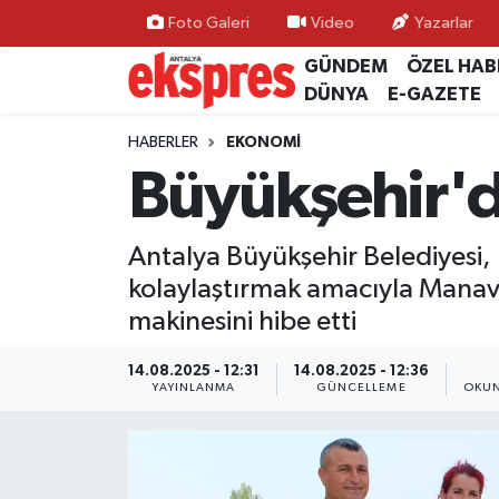
Foto Galeri
Video
Yazarlar
GÜNDEM
ÖZEL HAB
ÖZEL HABER
Nöbetçi Eczaneler
DÜNYA
E-GAZETE
GÜNDEM
Hava Durumu
HABERLER
EKONOMİ
Büyükşehir'd
YEREL GÜNDEM
Trafik Durumu
Antalya Büyükşehir Belediyesi,
EKONOMİ
Süper Lig Puan Durumu ve Fikstür
kolaylaştırmak amacıyla Manavg
KÜLTÜR - SANAT
Tüm Manşetler
makinesini hibe etti
SPOR
Son Dakika Haberleri
14.08.2025 - 12:31
14.08.2025 - 12:36
YAYINLANMA
GÜNCELLEME
OKUN
SİYASET
Haber Arşivi
SAĞLIK