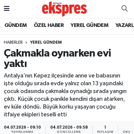
ÖZEL HABER
Nöbetçi Eczaneler
GÜNDEM
ÖZEL HABER
YEREL GÜNDEM
YAZAR
GÜNDEM
Hava Durumu
HABERLER
YEREL GÜNDEM
Çakmakla oynarken evi
YEREL GÜNDEM
Trafik Durumu
yaktı
EKONOMİ
Süper Lig Puan Durumu ve Fikstür
Antalya'nın Kepez ilçesinde anne ve babasının
işte olduğu sırada evde yalnız olan 13 yaşındaki
KÜLTÜR - SANAT
Tüm Manşetler
çocuk odasında çakmakla oynadığı sırada yangın
çıktı. Küçük çocuk panikle kendini dışarı atarken,
SPOR
Son Dakika Haberleri
ev küle döndü. Büyük korku yaşayan çocuğu
itfaiye ekipleri teselli etti
SİYASET
Haber Arşivi
04.07.2026 - 09:10
04.07.2026 - 09:58
1
SAĞLIK
YAYINLANMA
GÜNCELLEME
PAYLAŞIM
OKUNM