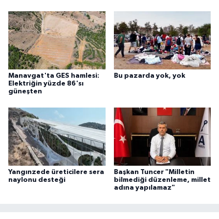
Manavgat'ta GES hamlesi:
Bu pazarda yok, yok
Elektriğin yüzde 86'sı
güneşten
Yangınzede üreticilere sera
Başkan Tuncer "Milletin
naylonu desteği
bilmediği düzenleme, millet
adına yapılamaz"