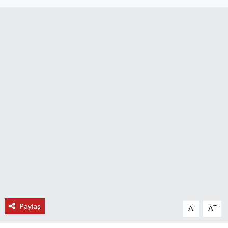
DÜNYA
EĞİTİM
TURİZM
RÖPORTAJ
VİDEO HABERLER
YAZARLAR
RESMİ İLAN
MAGAZİN
Paylaş
-
+
A
A