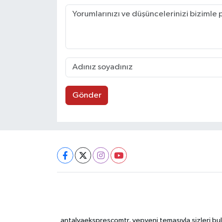
Gönder
antalyaeksprescomtr, yepyeni temasıyla sizleri bulu