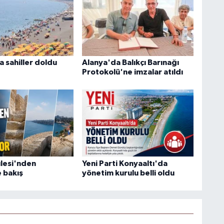
 sahiller doldu
Alanya'da Balıkçı Barınağı
Protokolü'ne imzalar atıldı
ulesi'nden
Yeni Parti Konyaaltı'da
 bakış
yönetim kurulu belli oldu