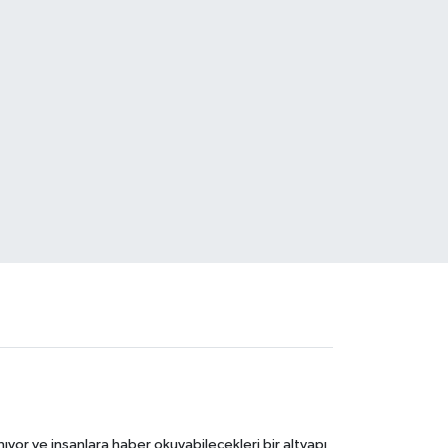
ıyor ve insanlara haber okuyabilecekleri bir altyapı