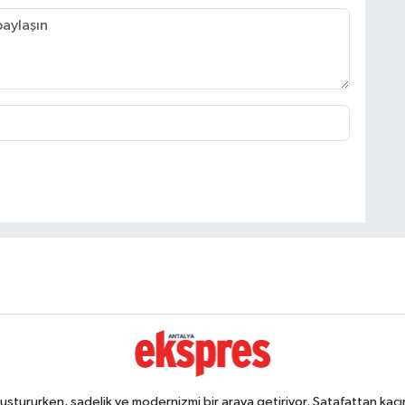
ştururken, sadelik ve modernizmi bir araya getiriyor. Şatafattan kaçın