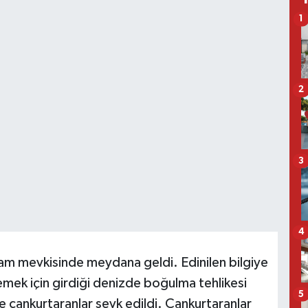
1
2
3
4
am mevkisinde meydana geldi. Edinilen bilgiye
emek için girdiği denizde boğulma tehlikesi
5
e cankurtaranlar sevk edildi. Cankurtaranlar