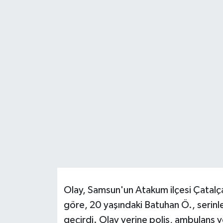
DÜNYA
EĞİTİM
TURİZM
RÖPORTAJ
VİDEO HABERLER
YAZARLAR
RESMİ İLAN
Olay, Samsun'un Atakum ilçesi Çatalç
MAGAZİN
göre, 20 yaşındaki Batuhan Ö., serinl
geçirdi. Olay yerine polis, ambulans v