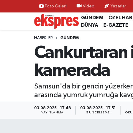
Foto Galeri
Video
Yazarlar
GÜNDEM
ÖZEL HAB
ÖZEL HABER
Nöbetçi Eczaneler
DÜNYA
E-GAZETE
GÜNDEM
Hava Durumu
HABERLER
GÜNDEM
Cankurtaran 
YEREL GÜNDEM
Trafik Durumu
kamerada
EKONOMİ
Süper Lig Puan Durumu ve Fikstür
KÜLTÜR - SANAT
Tüm Manşetler
Samsun'da bir gencin yüzerken 
arasında yumruk yumruğa kavg
SPOR
Son Dakika Haberleri
03.08.2025 - 17:48
03.08.2025 - 17:51
SİYASET
Haber Arşivi
YAYINLANMA
GÜNCELLEME
OKU
SAĞLIK