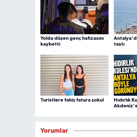
Yolda düşen genç hafızasını
Antalya'da
kaybetti
taştı
Turistlere fahiş fatura şoku!
Hıdırlık K
Akdeniz'e
Yorumlar