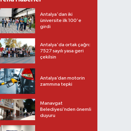
Antalya'dan iki
üniversite ilk 100'e
girdi
Antalya'da ortak çağrı:
7527 sayılı yasa geri
çekilsin
Antalya’dan motorin
zammına tepki
Manavgat
Belediyesi’nden önemli
duyuru