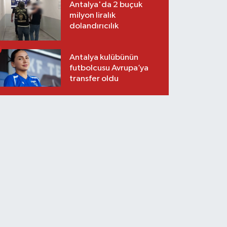
Antalya'da 2 buçuk
milyon liralık
dolandırıcılık
Antalya kulübünün
futbolcusu Avrupa’ya
transfer oldu