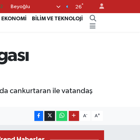
°
Beyoğlu
32
26
08
EKONOMİ
BİLİM VE TEKNOLOJİ
02
16
gası
4
11
da cankurtaran ile vatandaş
-
+
A
A
Trend Haberler