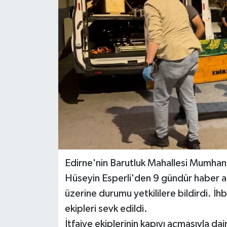
DÜNYA
EĞİTİM
TURİZM
RÖPORTAJ
VİDEO HABERLER
YAZARLAR
Edirne'nin Barutluk Mahallesi Mumhan
RESMİ İLAN
Hüseyin Esperli'den 9 gündür haber a
üzerine durumu yetkililere bildirdi. İhb
MAGAZİN
ekipleri sevk edildi.
İtfaiye ekiplerinin kapıyı açmasıyla dai