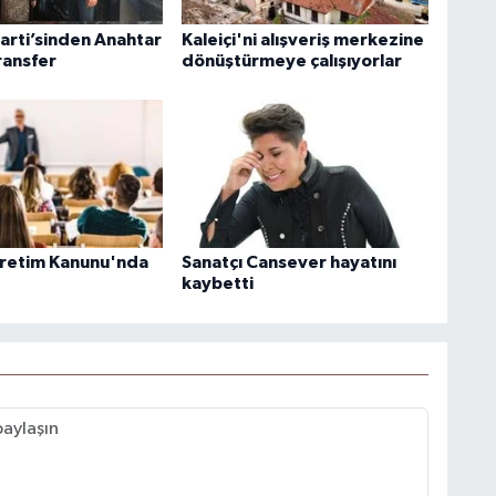
arti’sinden Anahtar
Kaleiçi'ni alışveriş merkezine
ransfer
dönüştürmeye çalışıyorlar
retim Kanunu'nda
Sanatçı Cansever hayatını
kaybetti