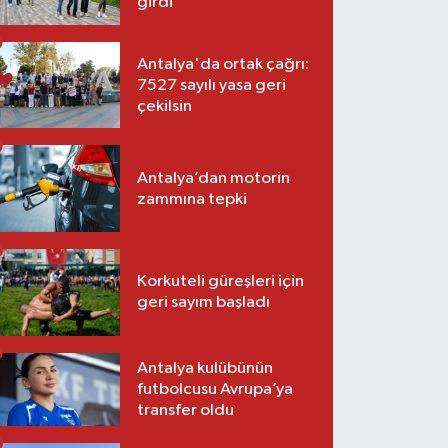
girdi
Antalya'da ortak çağrı:
7527 sayılı yasa geri
çekilsin
Antalya’dan motorin
zammına tepki
Korkuteli güreşleri için
geri sayım başladı
Antalya kulübünün
futbolcusu Avrupa’ya
transfer oldu