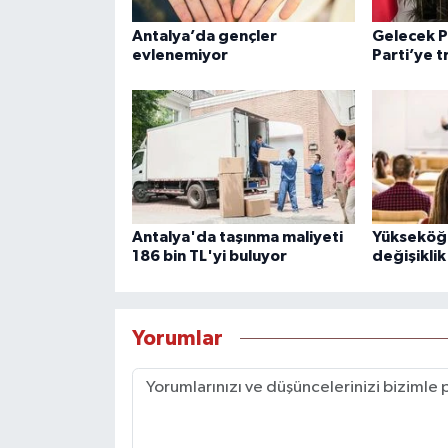
Antalya’da gençler
Gelecek P
evlenemiyor
Parti’ye t
Antalya'da taşınma maliyeti
Yükseköğ
186 bin TL'yi buluyor
değişiklik
Yorumlar