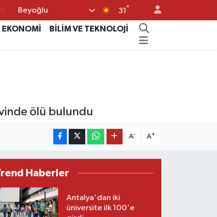
°
Beyoğlu
15
31
18
EKONOMİ
BİLİM VE TEKNOLOJİ
32
38
%0
14
vinde ölü bulundu
-
+
A
A
Trend Haberler
Antalya'dan iki
üniversite ilk 100'e