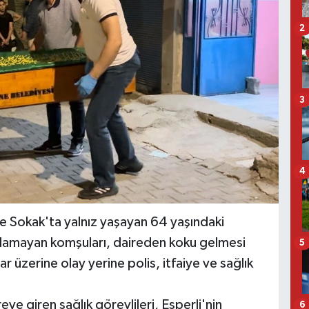
2
3
4
e Sokak'ta yalnız yaşayan 64 yaşındaki
lamayan komşuları, daireden koku gelmesi
5
ar üzerine olay yerine polis, itfaiye ve sağlık
reye giren sağlık görevlileri, Esperli'nin
6