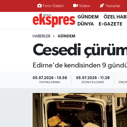
Foto Galeri
Video
Yazarlar
GÜNDEM
ÖZEL HAB
ÖZEL HABER
Nöbetçi Eczaneler
DÜNYA
E-GAZETE
GÜNDEM
Hava Durumu
HABERLER
GÜNDEM
Cesedi çürüm
YEREL GÜNDEM
Trafik Durumu
Edirne'de kendisinden 9 gündü
EKONOMİ
Süper Lig Puan Durumu ve Fikstür
05.07.2026 - 10:56
05.07.2026 - 11:28
KÜLTÜR - SANAT
Tüm Manşetler
YAYINLANMA
GÜNCELLEME
OKUN
SPOR
Son Dakika Haberleri
SİYASET
Haber Arşivi
SAĞLIK