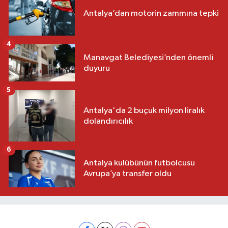
Antalya’dan motorin zammına tepki
4
Manavgat Belediyesi’nden önemli
duyuru
5
Antalya'da 2 buçuk milyon liralık
dolandırıcılık
6
Antalya kulübünün futbolcusu
Avrupa’ya transfer oldu