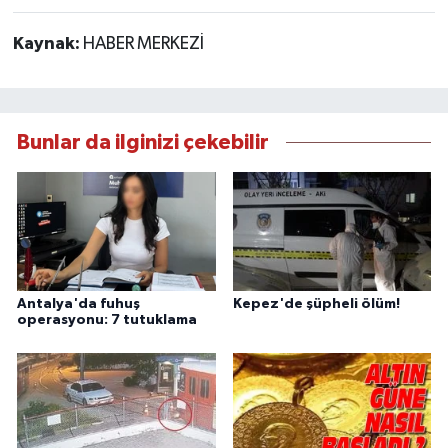
Kaynak:
HABER MERKEZİ
Bunlar da ilginizi çekebilir
Antalya'da fuhuş
Kepez'de şüpheli ölüm!
operasyonu: 7 tutuklama