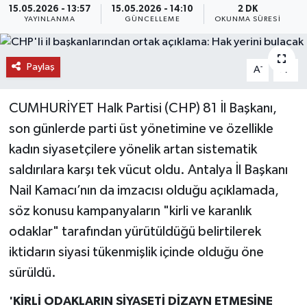
15.05.2026 - 13:57
15.05.2026 - 14:10
2 DK
YAYINLANMA
GÜNCELLEME
OKUNMA SÜRESI
DÜNYA
EĞİTİM
Paylaş
-
+
A
A
TURİZM
CUMHURİYET Halk Partisi (CHP) 81 İl Başkanı,
son günlerde parti üst yönetimine ve özellikle
RÖPORTAJ
kadın siyasetçilere yönelik artan sistematik
VİDEO HABERLER
saldırılara karşı tek vücut oldu. Antalya İl Başkanı
Nail Kamacı’nın da imzacısı olduğu açıklamada,
YAZARLAR
söz konusu kampanyaların "kirli ve karanlık
odaklar" tarafından yürütüldüğü belirtilerek
RESMİ İLAN
iktidarın siyasi tükenmişlik içinde olduğu öne
MAGAZİN
sürüldü.
'KİRLİ ODAKLARIN SİYASETİ DİZAYN ETMESİNE