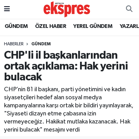
ÖZEL HABER
Nöbetçi Eczaneler
GÜNDEM
ÖZEL HABER
YEREL GÜNDEM
YAZAR
GÜNDEM
Hava Durumu
HABERLER
GÜNDEM
CHP'li il başkanlarından
YEREL GÜNDEM
Trafik Durumu
ortak açıklama: Hak yerini
EKONOMİ
Süper Lig Puan Durumu ve Fikstür
bulacak
KÜLTÜR - SANAT
Tüm Manşetler
CHP’nin 81 il başkanı, parti yönetimini ve kadın
siyasetçileri hedef alan sosyal medya
SPOR
Son Dakika Haberleri
kampanyalarına karşı ortak bir bildiri yayınlayarak,
"Siyaseti dizayn etme çabasına izin
SİYASET
Haber Arşivi
vermeyeceğiz. Hakikat mutlaka kazanacak. Hak
yerini bulacak" mesajını verdi
SAĞLIK