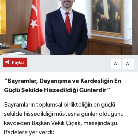
DÜNYA
EĞİTİM
TURİZM
RÖPORTAJ
Paylaş
-
+
A
A
VİDEO HABERLER
“Bayramlar, Dayanışma ve Kardeşliğin En
YAZARLAR
Güçlü Şekilde Hissedildiği Günlerdir”
Bayramların toplumsal birlikteliğin en güçlü
RESMİ İLAN
şekilde hissedildiği müstesna günler olduğunu
MAGAZİN
kaydeden Başkan Vekili Çiçek, mesajında şu
ifadelere yer verdi: