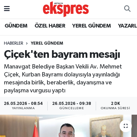
ÖZEL HABER
Nöbetçi Eczaneler
GÜNDEM
ÖZEL HABER
YEREL GÜNDEM
YAZAR
GÜNDEM
Hava Durumu
HABERLER
YEREL GÜNDEM
Çiçek'ten bayram mesajı
YEREL GÜNDEM
Trafik Durumu
Manavgat Belediye Başkan Vekili Av. Mehmet
EKONOMİ
Süper Lig Puan Durumu ve Fikstür
Çiçek, Kurban Bayramı dolayısıyla yayınladığı
mesajında birlik, beraberlik, dayanışma ve
KÜLTÜR - SANAT
Tüm Manşetler
paylaşma vurgusu yaptı
SPOR
Son Dakika Haberleri
26.05.2026 - 08:54
26.05.2026 - 09:38
2 DK
YAYINLANMA
GÜNCELLEME
OKUNMA SÜRESI
SİYASET
Haber Arşivi
SAĞLIK