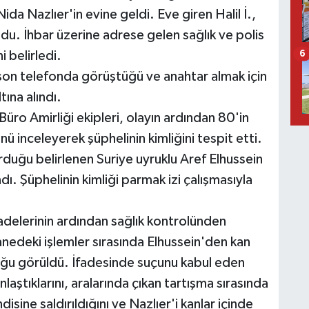
 Nida Nazlıer'in evine geldi. Eve giren Halil İ.,
ldu. İhbar üzerine adrese gelen sağlık ve polis
i belirledi.
6
 en son telefonda görüştüğü ve anahtar almak için
ına alındı.
ro Amirliği ekipleri, olayın ardından 80'in
 inceleyerek şüphelinin kimliğini tespit etti.
duğu belirlenen Suriye uyruklu Aref Elhussein
. Şüphelinin kimliği parmak izi çalışmasıyla
 ifadelerinin ardından sağlık kontrolünden
anedeki işlemler sırasında Elhussein'den kan
lduğu görüldü. İfadesinde suçunu kabul eden
nlaştıklarını, aralarında çıkan tartışma sırasında
disine saldırıldığını ve Nazlıer'i kanlar içinde