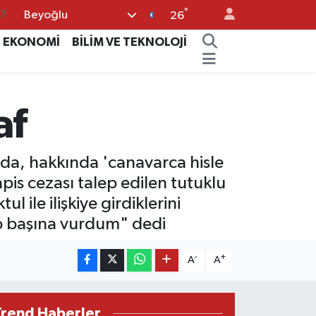
°
Beyoğlu
26
18
EKONOMİ
BİLİM VE TEKNOLOJİ
32
38
03
af
14
ada, hakkında 'canavarca hisle
is cezası talep edilen tutuklu
 ile ilişkiye girdiklerini
ıp başına vurdum" dedi
-
+
A
A
Trend Haberler