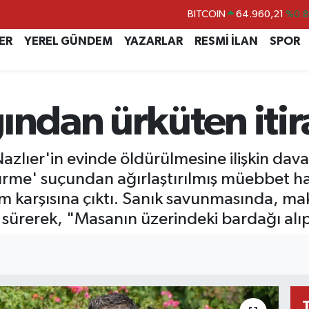
DOLAR
47,7436
%0.
ER
YEREL GÜNDEM
YAZARLAR
RESMİ İLAN
SPOR
EURO
55,2510
%0.
STERLİN
64,4811
%0.
GRAM ALTIN
6660.55
%0.
ından ürküten itir
BİST100
13.779
%-
azlıer'in evinde öldürülmesine ilişkin dav
ürme' suçundan ağırlaştırılmış müebbet hap
m karşısına çıktı. Sanık savunmasında, maktul
e sürerek, "Masanın üzerindeki bardağı al