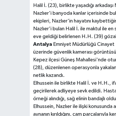
Halil İ. (23), birlikte yaşadığı arkadaşı
Nazlıer'i banyoda kanlar içerisinde bu
ekipleri, Nazlıer'in hayatını kaybettiğin
Nazlıer'i bulan Halil İ. ile maktul ile
eve geldiği belirlenen H.H. (39) gözalt
Antalya
Emniyet Müdürlüğü Cinayet Bü
üzerinde güvenlik kamerası görüntüsünü
Kepez ilçesi Güneş Mahallesi'nde otur
(28), düzenlenen operasyonla yakalandı
netlik kazandı.
Elhussein ile birlikte Halil İ. ve H.H.,
geçirilerek adliyeye sevk edildi. Hast
örneği alındığı, sağ elinin bandajlı o
Elhussein, Nazlıer ile ilişki konusunda a
aynanın kırıldığını, cam parçalarıyla ken