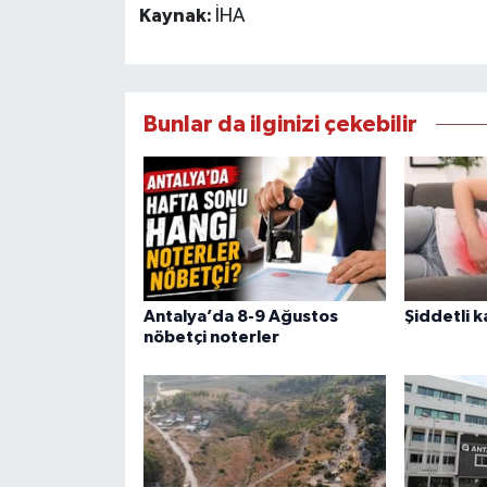
Kaynak:
İHA
Bunlar da ilginizi çekebilir
Antalya’da 8-9 Ağustos
Şiddetli k
nöbetçi noterler