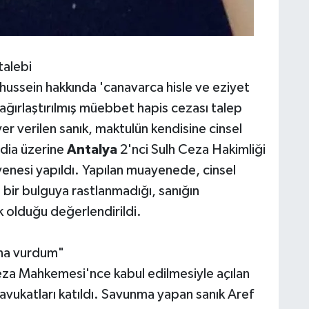
talebi
hussein hakkında 'canavarca hisle ve eziyet
ğırlaştırılmış müebbet hapis cezası talep
r verilen sanık, maktulün kendisine cinsel
ddia üzerine
Antalya
2'nci Sulh Ceza Hakimliği
yenesi yapıldı. Yapılan muayenede, cinsel
i bir bulguya rastlanmadığı, sanığın
k olduğu değerlendirildi.
ına vurdum"
za Mahkemesi'nce kabul edilmesiyle açılan
 avukatları katıldı. Savunma yapan sanık Aref