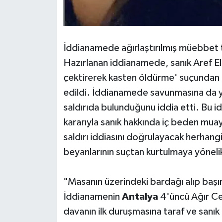
İddianamede ağırlaştırılmış müebbet 
Hazırlanan iddianamede, sanık Aref El
çektirerek kasten öldürme' suçundan a
edildi. İddianamede savunmasına da ye
saldırıda bulunduğunu iddia etti. Bu i
kararıyla sanık hakkında iç beden mua
saldırı iddiasını doğrulayacak herhang
beyanlarının suçtan kurtulmaya yöneli
"Masanın üzerindeki bardağı alıp baş
İddianamenin
Antalya
4'üncü Ağır Ce
davanın ilk duruşmasına taraf ve sanık