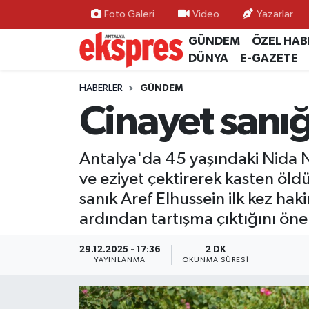
Foto Galeri
Video
Yazarlar
GÜNDEM
ÖZEL HAB
ÖZEL HABER
Nöbetçi Eczaneler
DÜNYA
E-GAZETE
GÜNDEM
Hava Durumu
HABERLER
GÜNDEM
Cinayet sanığ
YEREL GÜNDEM
Trafik Durumu
Antalya'da 45 yaşındaki Nida N
EKONOMİ
Süper Lig Puan Durumu ve Fikstür
ve eziyet çektirerek kasten öld
KÜLTÜR - SANAT
Tüm Manşetler
sanık Aref Elhussein ilk kez haki
ardından tartışma çıktığını ön
SPOR
Son Dakika Haberleri
29.12.2025 - 17:36
2 DK
YAYINLANMA
OKUNMA SÜRESI
SİYASET
Haber Arşivi
SAĞLIK