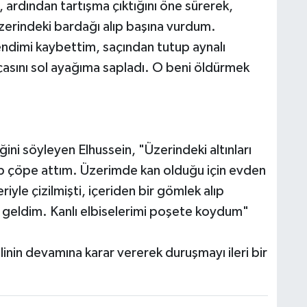
ni, ardından tartışma çıktığını öne sürerek,
zerindeki bardağı alıp başına vurdum.
ndimi kaybettim, saçından tutup aynalı
asını sol ayağıma sapladı. O beni öldürmek
ini söyleyen Elhussein, "Üzerindeki altınları
ıp çöpe attım. Üzerimde kan olduğu için evden
iyle çizilmişti, içeriden bir gömlek alıp
e geldim. Kanlı elbiselerimi poşete koydum"
inin devamına karar vererek duruşmayı ileri bir