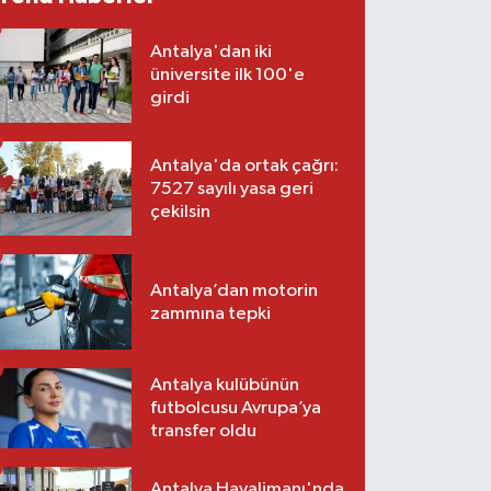
Antalya'dan iki
üniversite ilk 100'e
girdi
Antalya'da ortak çağrı:
7527 sayılı yasa geri
çekilsin
Antalya’dan motorin
zammına tepki
Antalya kulübünün
futbolcusu Avrupa’ya
transfer oldu
Antalya Havalimanı'nda