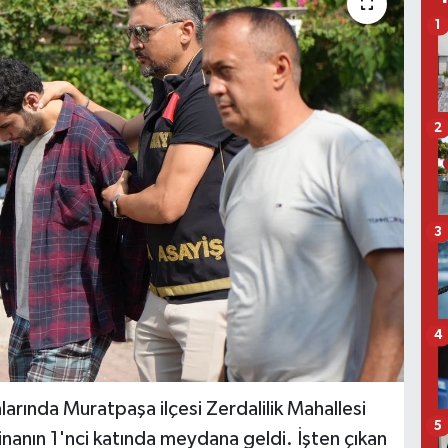
1
2
3
4
arında Muratpaşa ilçesi Zerdalilik Mahallesi
5
nanın 1'nci katında meydana geldi. İşten çıkan