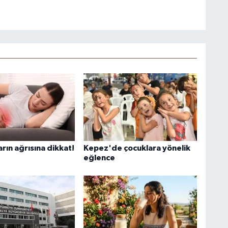
arın ağrısına dikkat!
Kepez'de çocuklara yönelik
eğlence