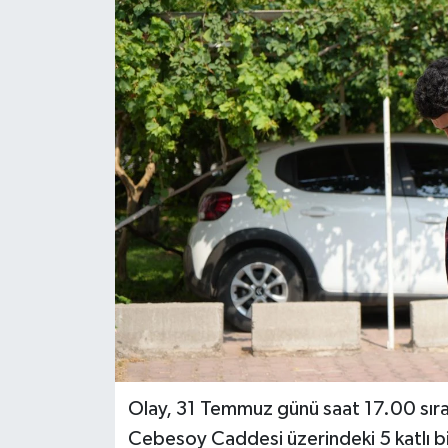
DÜNYA
EĞİTİM
TURİZM
RÖPORTAJ
VİDEO HABERLER
YAZARLAR
RESMİ İLAN
MAGAZİN
Olay, 31 Temmuz günü saat 17.00 sıral
Cebesoy Caddesi üzerindeki 5 katlı bi