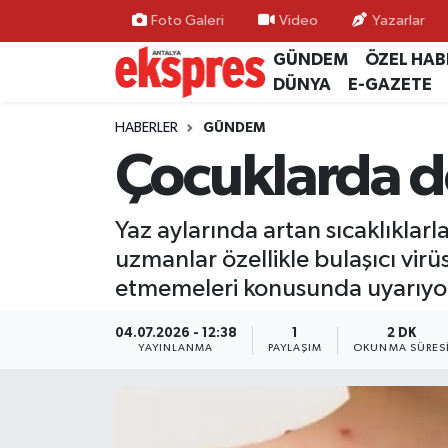
Foto Galeri
Video
Yazarlar
GÜNDEM
ÖZEL HAB
ÖZEL HABER
Nöbetçi Eczaneler
DÜNYA
E-GAZETE
GÜNDEM
Hava Durumu
HABERLER
GÜNDEM
Çocuklarda dö
YEREL GÜNDEM
Trafik Durumu
Yaz aylarında artan sıcaklıklarl
EKONOMİ
Süper Lig Puan Durumu ve Fikstür
uzmanlar özellikle bulaşıcı virüs 
KÜLTÜR - SANAT
Tüm Manşetler
etmemeleri konusunda uyarıyo
SPOR
Son Dakika Haberleri
04.07.2026 - 12:38
1
2 DK
YAYINLANMA
PAYLAŞIM
OKUNMA SÜRES
SİYASET
Haber Arşivi
SAĞLIK