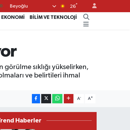
°
Beyoğlu
63
26
16
EKONOMİ
BİLİM VE TEKNOLOJİ
02
07
yor
5
0
n görülme sıklığı yükselirken,
olmaları ve belirtileri ihmal
-
+
A
A
Trend Haberler