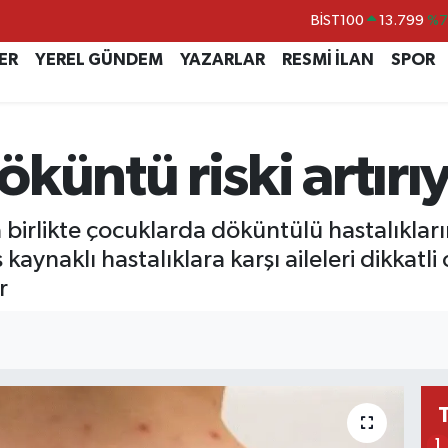
BITCOIN
64.225,61
%-0.
DOLAR
47,7143
%0.
ER
YEREL GÜNDEM
YAZARLAR
RESMİ İLAN
SPOR
EURO
55,0317
%-0.
STERLİN
64,2463
%0.
küntü riski artırı
GRAM ALTIN
6510.40
%0.4
BİST100
13.799
%7
a birlikte çocuklarda döküntülü hastalıkları
kaynaklı hastalıklara karşı aileleri dikkatli 
r
I
1