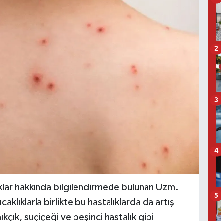
2
3
4
klar hakkında bilgilendirmede bulunan Uzm.
5
caklıklarla birlikte bu hastalıklarda da artış
kçık, suçiçeği ve beşinci hastalık gibi