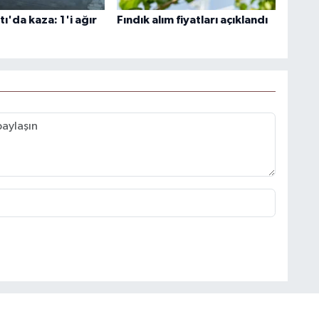
'da kaza: 1'i ağır
Fındık alım fiyatları açıklandı