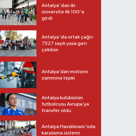
Antalya'dan iki
üniversite ilk 100'e
girdi
Antalya'da ortak çağrı:
7527 sayılı yasa geri
çekilsin
Antalya’dan motorin
zammına tepki
Antalya kulübünün
futbolcusu Avrupa’ya
transfer oldu
Antalya Havalimanı'nda
karşılama sistemi