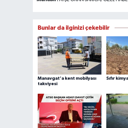
Bunlar da ilginizi çekebilir
Manavgat'a kent mobilyası
Sıfır kimya
takviyesi