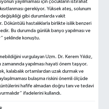
siyonun yayılmaması için çocukların istirahat
 kısıtlanması gerekiyor. Yüksek ateş, solunum
ç değişikliği gibi durumlarda vakit
öküntülü hastalıklarla birlikte isilik benzeri
tedir. Bu durumda günlük banyo yapılması ve
r” şeklinde konuştu.
lenebildiğini vurgulayan Uzm. Dr. Kerem Yıldız,
nın zamanında yapılması hayati önem taşıyor.
mek, kalabalık ortamlardan uzak durmak ve
aylaşılmaması bulaşma riskini önemli ölçüde
üntülerini hafife almadan doğru tanı ve tedavi
rmalıdır” ifadelerini kullandı.
R