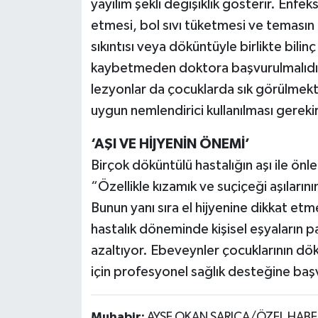
yayılım şekli değişiklik gösterir. Enfek
etmesi, bol sıvı tüketmesi ve temasın
sıkıntısı veya döküntüyle birlikte bilin
kaybetmeden doktora başvurulmalıdır. D
lezyonlar da çocuklarda sık görülmek
uygun nemlendirici kullanılması gereki
‘AŞI VE HİJYENİN ÖNEMİ’
Birçok döküntülü hastalığın aşı ile ön
“Özellikle kızamık ve suçiçeği aşıları
Bunun yanı sıra el hijyenine dikkat et
hastalık döneminde kişisel eşyaların p
azaltıyor. Ebeveynler çocuklarının dök
için profesyonel sağlık desteğine başvu
Muhabir:
AYŞE OKAN SARICA/ÖZEL HABE