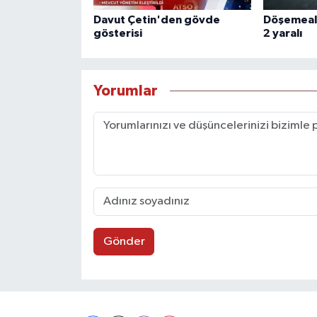
Davut Çetin'den gövde
Döşemealtı
gösterisi
2 yaralı
Yorumlar
Gönder