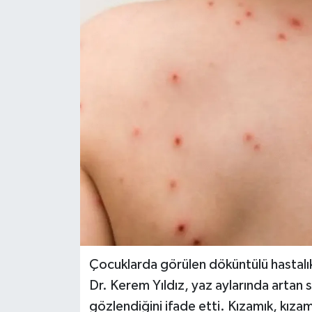
DÜNYA
EĞİTİM
TURİZM
RÖPORTAJ
VİDEO HABERLER
YAZARLAR
RESMİ İLAN
Çocuklarda görülen döküntülü hastalı
MAGAZİN
Dr. Kerem Yıldız, yaz aylarında artan sı
gözlendiğini ifade etti. Kızamık, kızamı