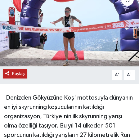
DÜNYA
EĞİTİM
TURİZM
RÖPORTAJ
Paylaş
VİDEO HABERLER
-
+
A
A
YAZARLAR
'Denizden Gökyüzüne Koş' mottosuyla dünyanın
RESMİ İLAN
en iyi skyrunning koşucularının katıldığı
organizasyon, Türkiye'nin ilk skyrunning yarışı
MAGAZİN
olma özelliği taşıyor. Bu yıl 14 ülkeden 501
sporcunun katıldığı yarışların 27 kilometrelik Run