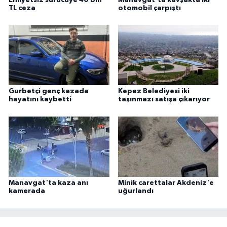
TL ceza
otomobil çarpıştı
Gurbetçi genç kazada
Kepez Belediyesi iki
hayatını kaybetti
taşınmazı satışa çıkarıyor
Manavgat'ta kaza anı
Minik carettalar Akdeniz'e
kamerada
uğurlandı