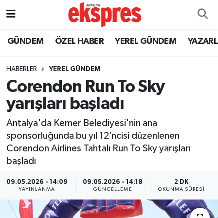
ÖZEL HABER
Nöbetçi Eczaneler
GÜNDEM
ÖZEL HABER
YEREL GÜNDEM
YAZAR
GÜNDEM
Hava Durumu
HABERLER
YEREL GÜNDEM
Corendon Run To Sky
YEREL GÜNDEM
Trafik Durumu
yarışları başladı
EKONOMİ
Süper Lig Puan Durumu ve Fikstür
Antalya'da Kemer Belediyesi'nin ana
sponsorluğunda bu yıl 12’ncisi düzenlenen
KÜLTÜR - SANAT
Tüm Manşetler
Corendon Airlines Tahtalı Run To Sky yarışları
başladı
SPOR
Son Dakika Haberleri
09.05.2026 - 14:09
09.05.2026 - 14:18
2 DK
SİYASET
Haber Arşivi
YAYINLANMA
GÜNCELLEME
OKUNMA SÜRESI
SAĞLIK