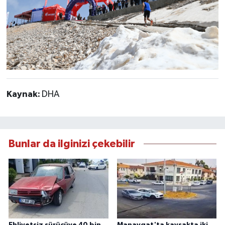
Kaynak:
DHA
Bunlar da ilginizi çekebilir
Ehliyetsiz sürücüye 40 bin
Manavgat'ta kavşakta iki