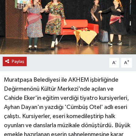
DÜNYA
EĞİTİM
TURİZM
RÖPORTAJ
Paylaş
-
+
A
A
VİDEO HABERLER
Muratpaşa Belediyesi ile AKHEM işbirliğinde
YAZARLAR
Değirmenönü Kültür Merkezi'nde açılan ve
Cahide Eker'in eğitim verdiği tiyatro kursiyerleri,
RESMİ İLAN
Ayhan Dayan'ın yazdığı 'Cümbüş Otel' adlı eseri
çalıştı. Kursiyerler, eseri komedileştirip halk
MAGAZİN
oyunları ve danslarla müzikale dönüştürdü. Büyük
emekle hazırlanan eserin sahnelenmesine karar