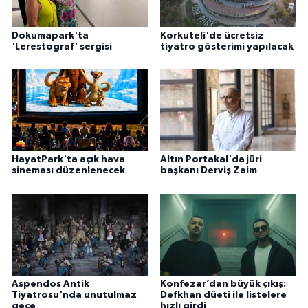
Dokumapark'ta
Korkuteli'de ücretsiz
'Lerestograf' sergisi
tiyatro gösterimi yapılacak
HayatPark'ta açık hava
Altın Portakal'da jüri
sineması düzenlenecek
başkanı Derviş Zaim
Aspendos Antik
Konfezar’dan büyük çıkış:
Tiyatrosu'nda unutulmaz
Defkhan düeti ile listelere
gece
hızlı girdi