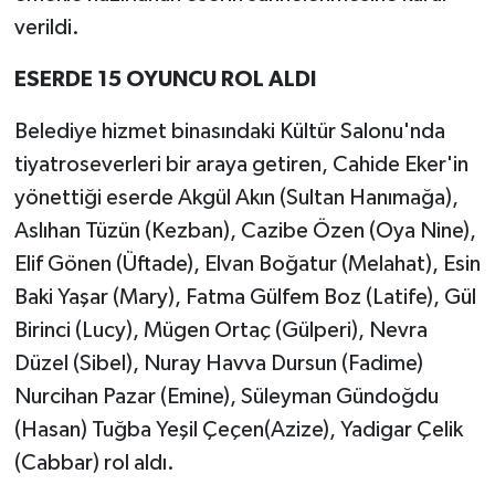
verildi.
ESERDE 15 OYUNCU ROL ALDI
Belediye hizmet binasındaki Kültür Salonu'nda
tiyatroseverleri bir araya getiren, Cahide Eker'in
yönettiği eserde Akgül Akın (Sultan Hanımağa),
Aslıhan Tüzün (Kezban), Cazibe Özen (Oya Nine),
Elif Gönen (Üftade), Elvan Boğatur (Melahat), Esin
Baki Yaşar (Mary), Fatma Gülfem Boz (Latife), Gül
Birinci (Lucy), Mügen Ortaç (Gülperi), Nevra
Düzel (Sibel), Nuray Havva Dursun (Fadime)
Nurcihan Pazar (Emine), Süleyman Gündoğdu
(Hasan) Tuğba Yeşil Çeçen(Azize), Yadigar Çelik
(Cabbar) rol aldı.