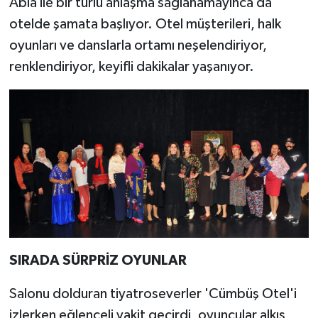
Abla ile bir türlü anlaşma sağlanamayınca da
otelde şamata başlıyor. Otel müşterileri, halk
oyunları ve danslarla ortamı neşelendiriyor,
renklendiriyor, keyifli dakikalar yaşanıyor.
SIRADA SÜRPRİZ OYUNLAR
Salonu dolduran tiyatroseverler 'Cümbüş Otel'i
izlerken eğlenceli vakit geçirdi, oyuncular alkış