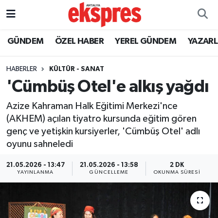
ÖZEL HABER
Nöbetçi Eczaneler
GÜNDEM
ÖZEL HABER
YEREL GÜNDEM
YAZAR
GÜNDEM
Hava Durumu
HABERLER
KÜLTÜR - SANAT
'Cümbüş Otel'e alkış yağdı
YEREL GÜNDEM
Trafik Durumu
Azize Kahraman Halk Eğitimi Merkezi'nce
EKONOMİ
Süper Lig Puan Durumu ve Fikstür
(AKHEM) açılan tiyatro kursunda eğitim gören
genç ve yetişkin kursiyerler, 'Cümbüş Otel' adlı
KÜLTÜR - SANAT
Tüm Manşetler
oyunu sahneledi
SPOR
Son Dakika Haberleri
21.05.2026 - 13:47
21.05.2026 - 13:58
2 DK
YAYINLANMA
GÜNCELLEME
OKUNMA SÜRESI
SİYASET
Haber Arşivi
SAĞLIK