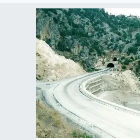
DÜNYA
EĞİTİM
TURİZM
RÖPORTAJ
VİDEO HABERLER
YAZARLAR
RESMİ İLAN
MAGAZİN