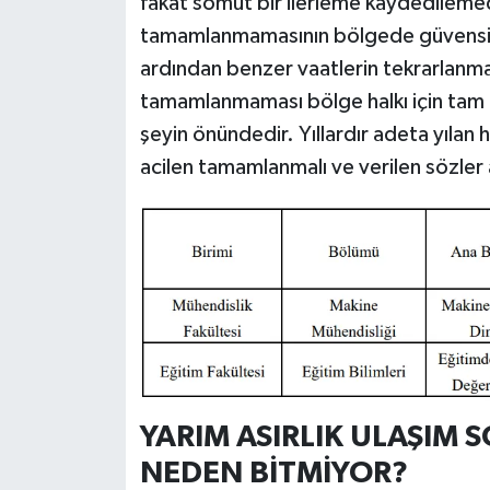
fakat somut bir ilerleme kaydedilemedi
tamamlanmamasının bölgede güvensizlik
ardından benzer vaatlerin tekrarlanma
tamamlanmaması bölge halkı için tam anl
şeyin önündedir. Yıllardır adeta yılan
acilen tamamlanmalı ve verilen sözler a
YARIM ASIRLIK ULAŞIM
NEDEN BİTMİYOR?