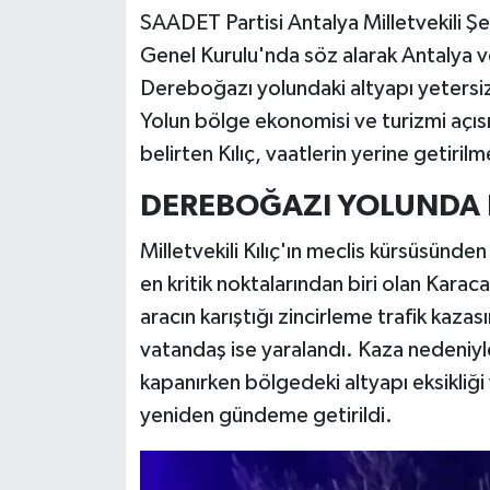
SAADET Partisi Antalya Milletvekili Şer
Genel Kurulu'nda söz alarak Antalya ve 
Dereboğazı yolundaki altyapı yetersizli
Yolun bölge ekonomisi ve turizmi açı
belirten Kılıç, vaatlerin yerine getirilm
DEREBOĞAZI YOLUNDA
Milletvekili Kılıç'ın meclis kürsüsünde
en kritik noktalarından biri olan Kar
aracın karıştığı zincirleme trafik kaz
vatandaş ise yaralandı. Kaza nedeniyle
kapanırken bölgedeki altyapı eksikliği 
yeniden gündeme getirildi.