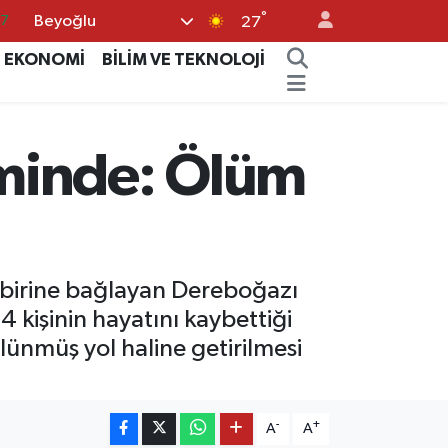
°
Beyoğlu
01
27
06
EKONOMİ
BİLİM VE TEKNOLOJİ
02
05
minde: Ölüm
14
37
birbirine bağlayan Dereboğazı
kişinin hayatını kaybettiği
ölünmüş yol haline getirilmesi
-
+
A
A