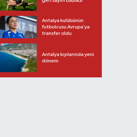
geri sayım başladı
Antalya kulübünün
futbolcusu Avrupa’ya
transfer oldu
Antalya kıyılarında yeni
dönem