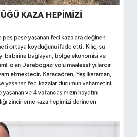
DÜĞÜ KAZA HEPİMİZİ
eş peşe yaşanan feci kazalara değinen
meti ortaya koyduğunu ifade etti. Kılıç, şu
a'yı birbirine bağlayan, bölge ekonomisi ve
mli olan Dereboğazı yolu maalesef yıllardır
evam etmektedir. Karacaören, Yeşilkaraman,
şe yaşanan feci kazalar durumun vahametini
 yaşanan ve 4 vatandaşımızın hayatını
dığı zincirleme kaza hepimizi derinden