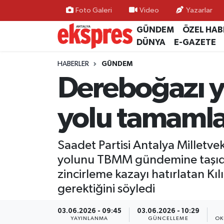
Foto Galeri
Video
Yazarlar
GÜNDEM
ÖZEL HAB
ÖZEL HABER
Nöbetçi Eczaneler
DÜNYA
E-GAZETE
GÜNDEM
Hava Durumu
HABERLER
GÜNDEM
Dereboğazı 
YEREL GÜNDEM
Trafik Durumu
yolu tamamla
EKONOMİ
Süper Lig Puan Durumu ve Fikstür
KÜLTÜR - SANAT
Tüm Manşetler
Saadet Partisi Antalya Milletvek
yolunu TBMM gündemine taşıdı.
SPOR
Son Dakika Haberleri
zincirleme kazayı hatırlatan Kıl
gerektiğini söyledi
SİYASET
Haber Arşivi
03.06.2026 - 09:45
03.06.2026 - 10:29
SAĞLIK
YAYINLANMA
GÜNCELLEME
OK