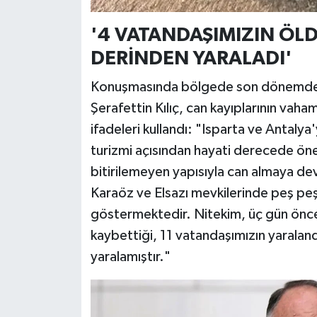
'4 VATANDAŞIMIZIN ÖL
DERİNDEN YARALADI'
Konuşmasında bölgede son dönemde p
Şerafettin Kılıç, can kayıplarının vaha
ifadeleri kullandı: "Isparta ve Antaly
turizmi açısından hayati derecede öne
bitirilemeyen yapısıyla can almaya d
Karaöz ve Elsazı mevkilerinde peş pe
göstermektedir. Nitekim, üç gün önce
kaybettiği, 11 vatandaşımızın yaralan
yaralamıştır."