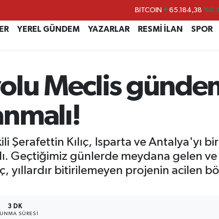
DOLAR
47,7239
%0.
EURO
55,1823
%-0.
ER
YEREL GÜNDEM
YAZARLAR
RESMİ İLAN
SPOR
STERLİN
64,4329
%-0.
GRAM ALTIN
6664.02
%0.
yolu Meclis günde
BİST100
13.779
%-
BITCOIN
65.184,38
%0.
nmalı!
ili Şerafettin Kılıç, Isparta ve Antalya'yı 
 Geçtiğimiz günlerde meydana gelen ve 4 
ıç, yıllardır bitirilemeyen projenin acilen b
3 DK
UNMA SÜRESI