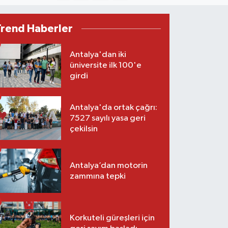
Trend Haberler
Antalya'dan iki
üniversite ilk 100'e
girdi
Antalya'da ortak çağrı:
7527 sayılı yasa geri
çekilsin
Antalya’dan motorin
zammına tepki
Korkuteli güreşleri için