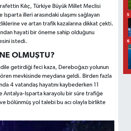
afettin Kılıç, Türkiye Büyük Millet Meclisi
Isparta illeri arasındaki ulaşımı sağlayan
5
klerine ve artan trafik kazalarına dikkat çekti.
sından hayati bir öneme sahip olduğunu
esini istedi.
6
 NE OLMUŞTU?
n dile getirdiği feci kaza, Dereboğazı yolunun
acaören mevkisinde meydana geldi. Birden fazla
asında 4 vatandaş hayatını kaybederken 11
 Antalya-Isparta karayolu bir süre trafiğe
ve bölünmüş yol talebi bu acı olayla birlikte