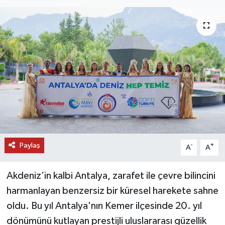
DÜNYA
EĞİTİM
TURİZM
RÖPORTAJ
VİDEO HABERLER
Paylaş
YAZARLAR
-
+
A
A
RESMİ İLAN
Akdeniz’in kalbi Antalya, zarafet ile çevre bilincini
harmanlayan benzersiz bir küresel harekete sahne
MAGAZİN
oldu. Bu yıl Antalya'nın Kemer ilçesinde 20. yıl
dönümünü kutlayan prestijli uluslararası güzellik