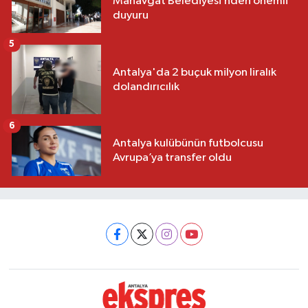
Manavgat Belediyesi’nden önemli
duyuru
5
Antalya'da 2 buçuk milyon liralık
dolandırıcılık
6
Antalya kulübünün futbolcusu
Avrupa’ya transfer oldu