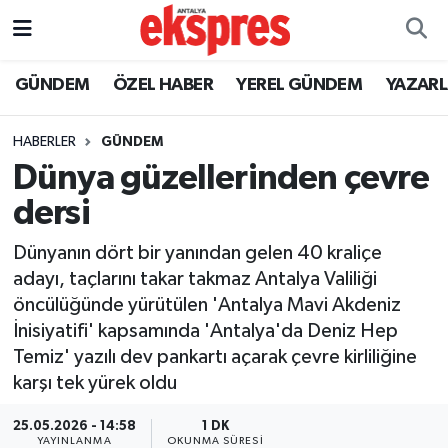
ÖZEL HABER
Nöbetçi Eczaneler
GÜNDEM
ÖZEL HABER
YEREL GÜNDEM
YAZAR
GÜNDEM
Hava Durumu
HABERLER
GÜNDEM
Dünya güzellerinden çevre
YEREL GÜNDEM
Trafik Durumu
dersi
EKONOMİ
Süper Lig Puan Durumu ve Fikstür
Dünyanın dört bir yanından gelen 40 kraliçe
adayı, taçlarını takar takmaz Antalya Valiliği
KÜLTÜR - SANAT
Tüm Manşetler
öncülüğünde yürütülen 'Antalya Mavi Akdeniz
İnisiyatifi' kapsamında 'Antalya'da Deniz Hep
SPOR
Son Dakika Haberleri
Temiz' yazılı dev pankartı açarak çevre kirliliğine
karşı tek yürek oldu
SİYASET
Haber Arşivi
25.05.2026 - 14:58
1 DK
SAĞLIK
YAYINLANMA
OKUNMA SÜRESI