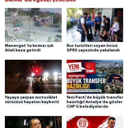
Manavgat'ta kırmızı ışık
Rus turistleri soyan hırsız
ihlali kaza getirdi
GPRS sayesinde yakalandı
Yayaya çarpan motosiklet
Yeni Parti’de büyük transfer
sürücüsü hayatını kaybetti
hazırlığı! Antalya’da gözler
CHP’li belediyelerde