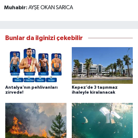
Muhabir:
AYŞE OKAN SARICA
Bunlar da ilginizi çekebilir
Antalya’nın pehlivanları
Kepez’de 3 taşınmaz
zirvede!
ihaleyle kiralanacak