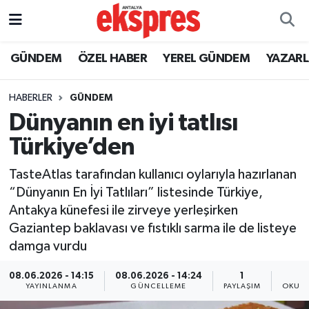
ÖZEL HABER
Nöbetçi Eczaneler
GÜNDEM
ÖZEL HABER
YEREL GÜNDEM
YAZAR
GÜNDEM
Hava Durumu
HABERLER
GÜNDEM
Dünyanın en iyi tatlısı
YEREL GÜNDEM
Trafik Durumu
Türkiye’den
EKONOMİ
Süper Lig Puan Durumu ve Fikstür
TasteAtlas tarafından kullanıcı oylarıyla hazırlanan
“Dünyanın En İyi Tatlıları” listesinde Türkiye,
KÜLTÜR - SANAT
Tüm Manşetler
Antakya künefesi ile zirveye yerleşirken
Gaziantep baklavası ve fıstıklı sarma ile de listeye
SPOR
Son Dakika Haberleri
damga vurdu
SİYASET
Haber Arşivi
08.06.2026 - 14:15
08.06.2026 - 14:24
1
YAYINLANMA
GÜNCELLEME
PAYLAŞIM
OKUNM
SAĞLIK