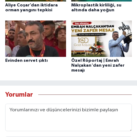
Aliye Coşar’dan iktidara
Mikroplastik kirliliği, su
orman yangını tepkisi
altında daha yoğun
Evinden servet çıktı
Özel Röportaj | Emrah
Nalçakan'dan yeni zafer
mesajı
Yorumlar