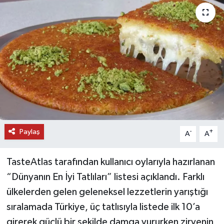
DÜNYA
EĞİTİM
TURİZM
RÖPORTAJ
VİDEO HABERLER
Paylaş
-
+
A
A
YAZARLAR
TasteAtlas tarafından kullanıcı oylarıyla hazırlanan
RESMİ İLAN
“Dünyanın En İyi Tatlıları” listesi açıklandı. Farklı
ülkelerden gelen geleneksel lezzetlerin yarıştığı
MAGAZİN
sıralamada Türkiye, üç tatlısıyla listede ilk 10’a
girerek güçlü bir şekilde damga vururken zirvenin