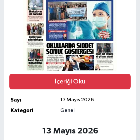
DÜNYA
EĞİTİM
TURİZM
RÖPORTAJ
VİDEO HABERLER
İçeriği Oku
YAZARLAR
Sayı
13 Mayıs 2026
RESMİ İLAN
Kategori
Genel
MAGAZİN
13 Mayıs 2026