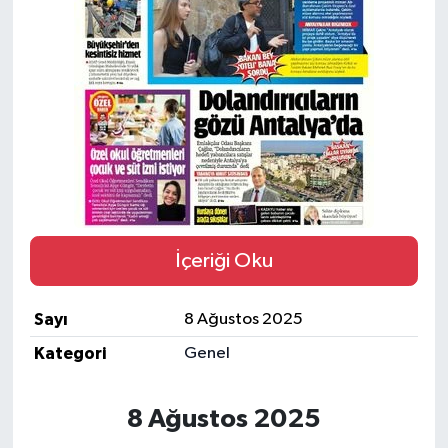
DÜNYA
EĞİTİM
TURİZM
RÖPORTAJ
VİDEO HABERLER
İçeriği Oku
YAZARLAR
Sayı
8 Ağustos 2025
RESMİ İLAN
Kategori
Genel
MAGAZİN
8 Ağustos 2025