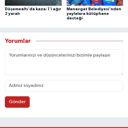
Döşemealtı'da kaza: 1'i ağır
Manavgat Belediyesi'nden
2 yaralı
yaylalara kütüphane
desteği
Yorumlar
Gönder