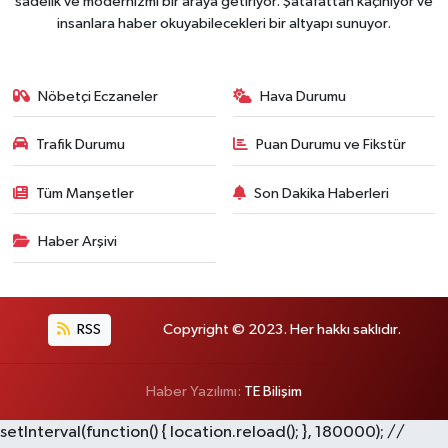
sadelik ve modernizmi bir araya getiriyor. Şatafattan kaçınıyor ve
insanlara haber okuyabilecekleri bir altyapı sunuyor.
Nöbetçi Eczaneler
Hava Durumu
Trafik Durumu
Puan Durumu ve Fikstür
Tüm Manşetler
Son Dakika Haberleri
Haber Arşivi
RSS
Copyright © 2023. Her hakkı saklıdır.
Haber Yazılımı:
TE Bilişim
setInterval(function() { location.reload(); }, 180000); //