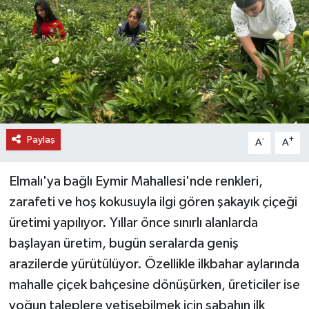
DÜNYA
EĞİTİM
TURİZM
RÖPORTAJ
Paylaş
-
+
A
A
VİDEO HABERLER
Elmalı'ya bağlı Eymir Mahallesi'nde renkleri,
YAZARLAR
zarafeti ve hoş kokusuyla ilgi gören şakayık çiçeği
üretimi yapılıyor. Yıllar önce sınırlı alanlarda
RESMİ İLAN
başlayan üretim, bugün seralarda geniş
arazilerde yürütülüyor. Özellikle ilkbahar aylarında
MAGAZİN
mahalle çiçek bahçesine dönüşürken, üreticiler ise
yoğun taleplere yetişebilmek için sabahın ilk