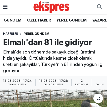
ÖZEL HABER
Nöbetçi Eczaneler
GÜNDEM
ÖZEL HABER
YEREL GÜNDEM
YAZAR
GÜNDEM
Hava Durumu
HABERLER
YEREL GÜNDEM
Elmalı'dan 81 ile gidiyor
YEREL GÜNDEM
Trafik Durumu
Elmalı'da son dönemde şakayık çiçeği üretimi
EKONOMİ
Süper Lig Puan Durumu ve Fikstür
hızla yayıldı. Örtüaltında kesme çiçek olarak
üretilen şakayıklar, Türkiye'nin 81 ilinden yoğun ilgi
KÜLTÜR - SANAT
Tüm Manşetler
görüyor
SPOR
Son Dakika Haberleri
13.05.2026 - 17:24
13.05.2026 - 17:28
2
2
YAYINLANMA
GÜNCELLEME
PAYLAŞIM
OKUNMA
SİYASET
Haber Arşivi
SAĞLIK