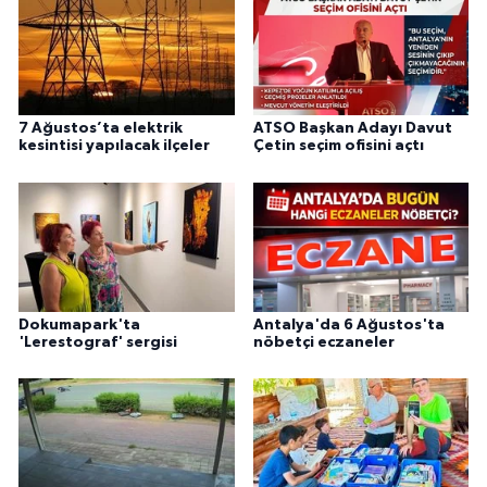
7 Ağustos’ta elektrik
ATSO Başkan Adayı Davut
kesintisi yapılacak ilçeler
Çetin seçim ofisini açtı
Dokumapark'ta
Antalya'da 6 Ağustos'ta
'Lerestograf' sergisi
nöbetçi eczaneler