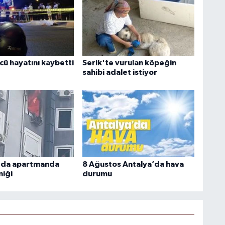
cü hayatını kaybetti
Serik'te vurulan köpeğin
sahibi adalet istiyor
'da apartmanda
8 Ağustos Antalya’da hava
niği
durumu