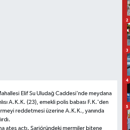
2
3
4
 Mahallesi Elif Su Uludağ Caddesi'nde meydana
ısı A.K.K. (23), emekli polis babası F.K.'den
5
vermeyi reddetmesi üzerine A.K.K., yanında
ırdı.
na ateş açtı. Şarjöründeki mermiler bitene