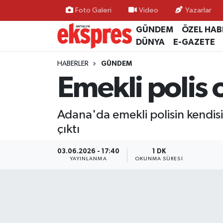
Foto Galeri
Video
Yazarlar
GÜNDEM
ÖZEL HAB
ÖZEL HABER
Nöbetçi Eczaneler
DÜNYA
E-GAZETE
GÜNDEM
Hava Durumu
HABERLER
GÜNDEM
Emekli polis
YEREL GÜNDEM
Trafik Durumu
Adana'da emekli polisin kendis
EKONOMİ
Süper Lig Puan Durumu ve Fikstür
çıktı
KÜLTÜR - SANAT
Tüm Manşetler
03.06.2026 - 17:40
1 DK
YAYINLANMA
OKUNMA SÜRESI
SPOR
Son Dakika Haberleri
SİYASET
Haber Arşivi
SAĞLIK