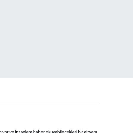
ıyor ve insanlara haber okuyabilecekleri bir altyapı