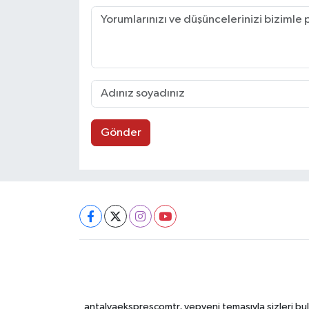
Gönder
antalyaeksprescomtr, yepyeni temasıyla sizleri bulu