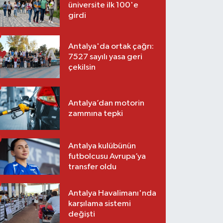
üniversite ilk 100'e
girdi
Antalya'da ortak çağrı:
7527 sayılı yasa geri
çekilsin
Antalya’dan motorin
zammına tepki
Antalya kulübünün
futbolcusu Avrupa’ya
transfer oldu
Antalya Havalimanı'nda
karşılama sistemi
değişti