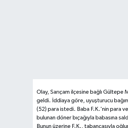
DÜNYA
EĞİTİM
TURİZM
RÖPORTAJ
VİDEO HABERLER
YAZARLAR
Olay, Sarıçam ilçesine bağlı Gültepe
RESMİ İLAN
geldi. İddiaya göre, uyuşturucu bağıml
(52) para istedi. Baba F.K.'nin para 
MAGAZİN
bulunan döner bıçağıyla babasına sald
Bunun üzerine F.K., tabancasıyla oğlu