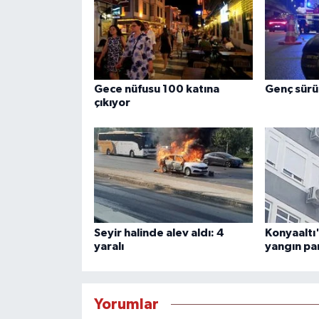
Gece nüfusu 100 katına
Genç sürü
çıkıyor
Seyir halinde alev aldı: 4
Konyaaltı
yaralı
yangın pa
Yorumlar