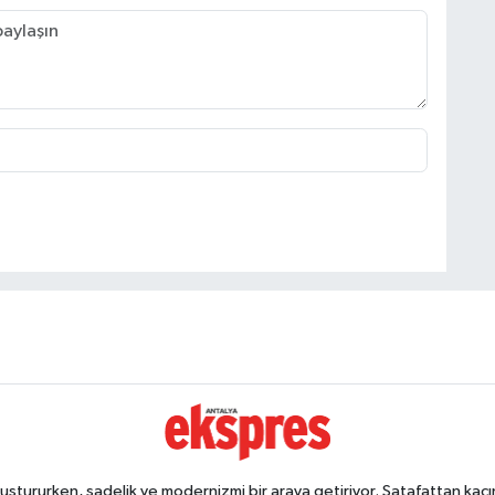
ştururken, sadelik ve modernizmi bir araya getiriyor. Şatafattan kaçın