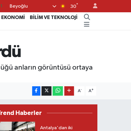
°
Beyoğlu
11
30
8
EKONOMİ
BİLİM VE TEKNOLOJİ
2
8
rdü
3
4
rdüğü anların görüntüsü ortaya
-
+
A
A
Trend Haberler
Antalya'dan iki