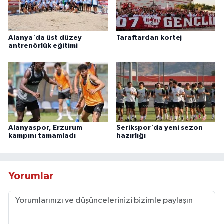
Alanya'da üst düzey
Taraftardan kortej
antrenörlük eğitimi
Alanyaspor, Erzurum
Serikspor'da yeni sezon
kampını tamamladı
hazırlığı
Yorumlar