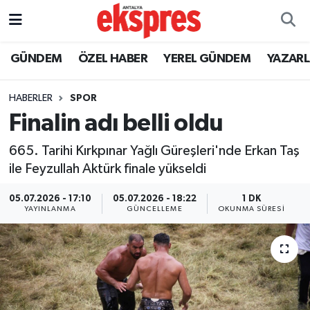
ÖZEL HABER
Nöbetçi Eczaneler
GÜNDEM
ÖZEL HABER
YEREL GÜNDEM
YAZAR
GÜNDEM
Hava Durumu
HABERLER
SPOR
Finalin adı belli oldu
YEREL GÜNDEM
Trafik Durumu
665. Tarihi Kırkpınar Yağlı Güreşleri'nde Erkan Taş
EKONOMİ
Süper Lig Puan Durumu ve Fikstür
ile Feyzullah Aktürk finale yükseldi
KÜLTÜR - SANAT
Tüm Manşetler
05.07.2026 - 17:10
05.07.2026 - 18:22
1 DK
YAYINLANMA
GÜNCELLEME
OKUNMA SÜRESI
SPOR
Son Dakika Haberleri
SİYASET
Haber Arşivi
SAĞLIK