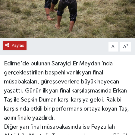
DÜNYA
EĞİTİM
TURİZM
Paylaş
-
+
A
A
RÖPORTAJ
Edirne'de bulunan Sarayiçi Er Meydanı’nda
gerçekleştirilen başpehlivanlık yarı final
VİDEO HABERLER
müsabakaları, güreşseverlere büyük heyecan
YAZARLAR
yaşattı. Günün ilk yarı final karşılaşmasında Erkan
Taş ile Seçkin Duman karşı karşıya geldi. Rakibi
RESMİ İLAN
karşısında etkili bir performans ortaya koyan Taş,
adını finale yazdırdı.
MAGAZİN
Diğer yarı final müsabakasında ise Feyzullah