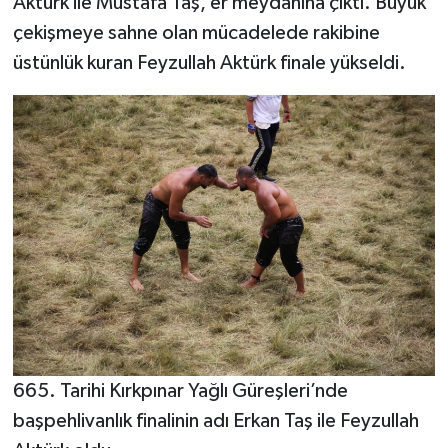
Aktürk ile Mustafa Taş, er meydanına çıktı. Büyük
çekişmeye sahne olan mücadelede rakibine
üstünlük kuran Feyzullah Aktürk finale yükseldi.
665. Tarihi Kırkpınar Yağlı Güreşleri’nde
başpehlivanlık finalinin adı Erkan Taş ile Feyzullah