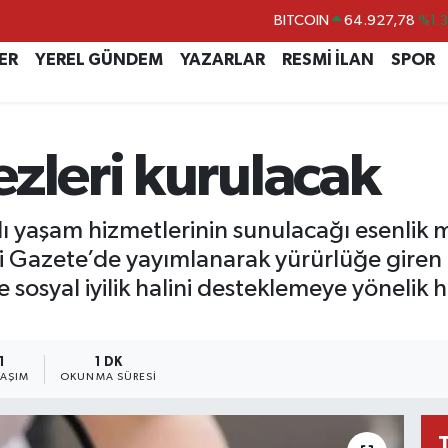
BITCOIN
64.927,78
%1.
DOLAR
47,5894
%0.
ER
YEREL GÜNDEM
YAZARLAR
RESMİ İLAN
SPOR
EURO
55,0398
%-0.
STERLİN
64,1581
%0.
zleri kurulacak
GRAM ALTIN
6527.85
%0.5
BİST100
13.703
%
ı yaşam hizmetlerinin sunulacağı esenlik me
mi Gazete’de yayımlanarak yürürlüğe giren 
ve sosyal iyilik halini desteklemeye yönelik
1
1 DK
LAŞIM
OKUNMA SÜRESI