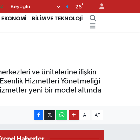
°
32
Beyoğlu
26
08
EKONOMİ
BİLİM VE TEKNOLOJİ
02
16
4
11
rkezleri ve ünitelerine ilişkin
Esenlik Hizmetleri Yönetmeliği
 hizmetler yeni bir model altında
-
+
A
A
Trend Haberler