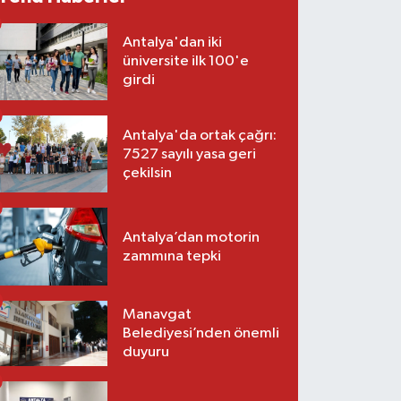
Antalya'dan iki
üniversite ilk 100'e
girdi
Antalya'da ortak çağrı:
7527 sayılı yasa geri
çekilsin
Antalya’dan motorin
zammına tepki
Manavgat
Belediyesi’nden önemli
duyuru