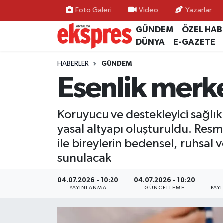
Foto Galeri
Video
Yazarlar
GÜNDEM
ÖZEL HAB
ÖZEL HABER
Nöbetçi Eczaneler
DÜNYA
E-GAZETE
GÜNDEM
Hava Durumu
HABERLER
GÜNDEM
Esenlik merke
YEREL GÜNDEM
Trafik Durumu
Koruyucu ve destekleyici sağlıkl
EKONOMİ
Süper Lig Puan Durumu ve Fikstür
yasal altyapı oluşturuldu. Res
KÜLTÜR - SANAT
Tüm Manşetler
ile bireylerin bedensel, ruhsal 
sunulacak
SPOR
Son Dakika Haberleri
04.07.2026 - 10:20
04.07.2026 - 10:20
YAYINLANMA
GÜNCELLEME
PAY
SİYASET
Haber Arşivi
SAĞLIK