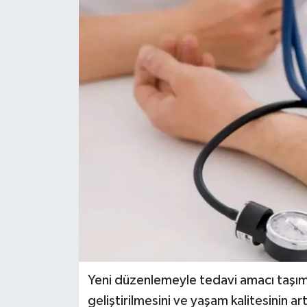
DÜNYA
EĞİTİM
TURİZM
RÖPORTAJ
VİDEO HABERLER
YAZARLAR
RESMİ İLAN
MAGAZİN
Yeni düzenlemeyle tedavi amacı taşımay
geliştirilmesini ve yaşam kalitesinin ar