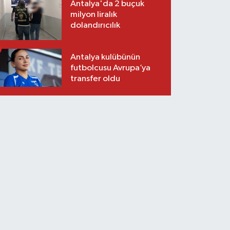
Antalya'da 2 buçuk
milyon liralık
dolandırıcılık
Antalya kulübünün
futbolcusu Avrupa’ya
transfer oldu