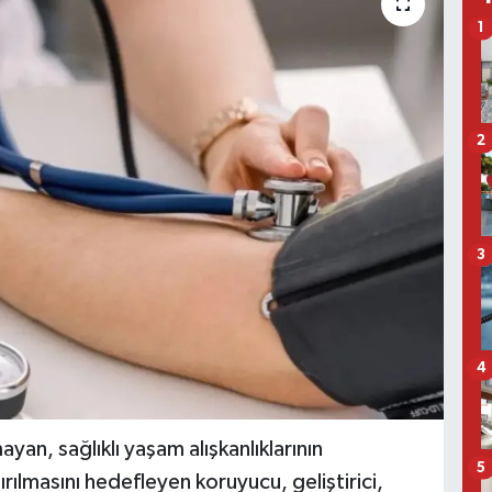
1
2
3
4
an, sağlıklı yaşam alışkanlıklarının
5
tırılmasını hedefleyen koruyucu, geliştirici,