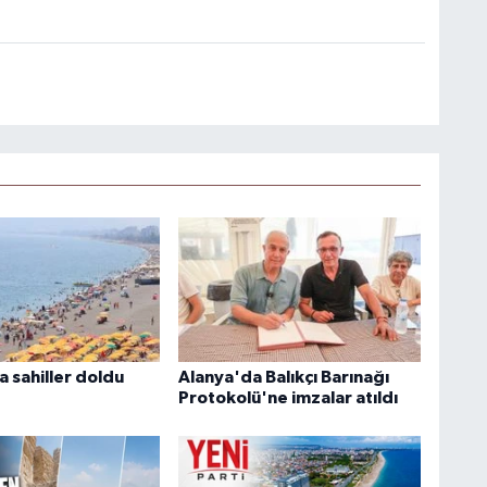
 sahiller doldu
Alanya'da Balıkçı Barınağı
Protokolü'ne imzalar atıldı