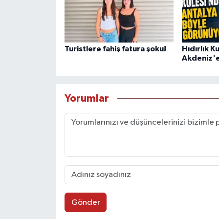
Turistlere fahiş fatura şoku!
Hıdırlık K
Akdeniz'e
Yorumlar
Gönder