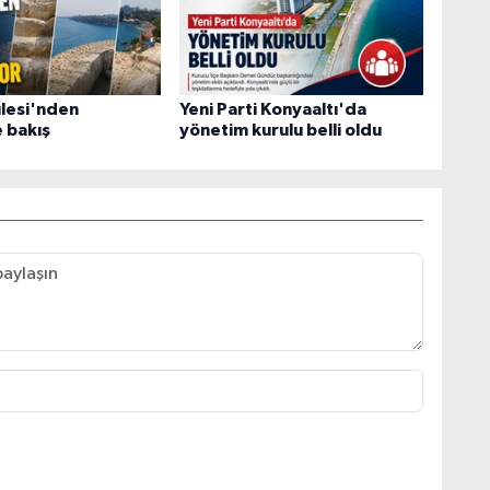
ulesi'nden
Yeni Parti Konyaaltı'da
 bakış
yönetim kurulu belli oldu