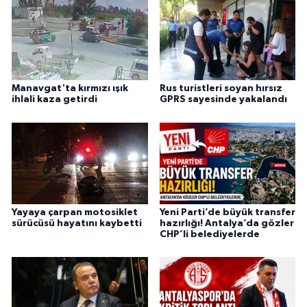
Manavgat'ta kırmızı ışık
Rus turistleri soyan hırsız
ihlali kaza getirdi
GPRS sayesinde yakalandı
Yayaya çarpan motosiklet
Yeni Parti’de büyük transfer
sürücüsü hayatını kaybetti
hazırlığı! Antalya’da gözler
CHP’li belediyelerde