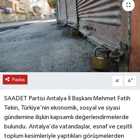
DÜNYA
EĞİTİM
TURİZM
RÖPORTAJ
VİDEO HABERLER
Paylaş
-
+
A
A
YAZARLAR
SAADET Partisi Antalya İl Başkanı Mehmet Fatih
RESMİ İLAN
Tekin, Türkiye'nin ekonomik, sosyal ve siyasi
gündemine ilişkin kapsamlı değerlendirmelerde
MAGAZİN
bulundu. Antalya'da vatandaşlar, esnaf ve çeşitli
toplum kesimleriyle yaptıkları görüşmelerden