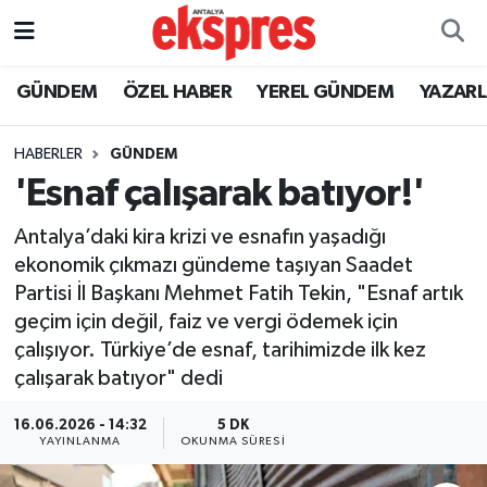
ÖZEL HABER
Nöbetçi Eczaneler
GÜNDEM
ÖZEL HABER
YEREL GÜNDEM
YAZAR
GÜNDEM
Hava Durumu
HABERLER
GÜNDEM
'Esnaf çalışarak batıyor!'
YEREL GÜNDEM
Trafik Durumu
Antalya’daki kira krizi ve esnafın yaşadığı
EKONOMİ
Süper Lig Puan Durumu ve Fikstür
ekonomik çıkmazı gündeme taşıyan Saadet
Partisi İl Başkanı Mehmet Fatih Tekin, "Esnaf artık
KÜLTÜR - SANAT
Tüm Manşetler
geçim için değil, faiz ve vergi ödemek için
çalışıyor. Türkiye’de esnaf, tarihimizde ilk kez
SPOR
Son Dakika Haberleri
çalışarak batıyor" dedi
SİYASET
Haber Arşivi
16.06.2026 - 14:32
5 DK
YAYINLANMA
OKUNMA SÜRESI
SAĞLIK