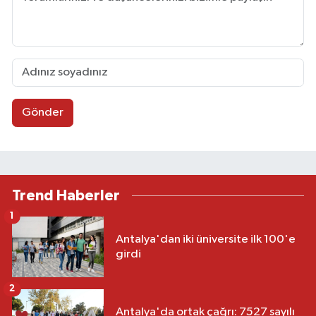
Gönder
Trend Haberler
1
Antalya'dan iki üniversite ilk 100'e
girdi
2
Antalya'da ortak çağrı: 7527 sayılı