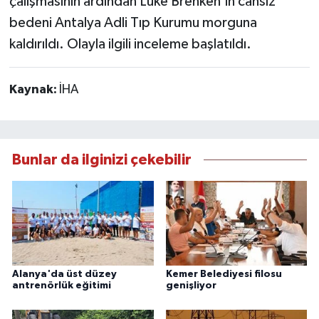
çalışmasının ardından Luke Brenken'in cansız
bedeni Antalya Adli Tıp Kurumu morguna
kaldırıldı. Olayla ilgili inceleme başlatıldı.
Kaynak:
İHA
Bunlar da ilginizi çekebilir
Alanya'da üst düzey
Kemer Belediyesi filosu
antrenörlük eğitimi
genişliyor