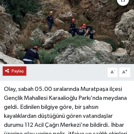
DÜNYA
EĞİTİM
TURİZM
RÖPORTAJ
Paylaş
VİDEO HABERLER
-
+
A
A
YAZARLAR
Olay, sabah 05.00 sıralarında Muratpaşa ilçesi
Gençlik Mahallesi Karaalioğlu Parkı'nda meydana
RESMİ İLAN
geldi. Edinilen bilgiye göre, bir şahsın
kayalıklardan düştüğünü gören vatandaşlar
MAGAZİN
durumu 112 Acil Çağrı Merkezi'ne bildirdi. İhbar
üzerine olay yerine polis, itfaiye ve sağlık ekipleri