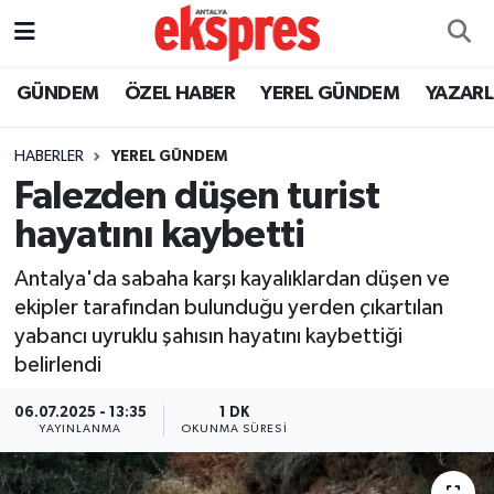
ÖZEL HABER
Nöbetçi Eczaneler
GÜNDEM
ÖZEL HABER
YEREL GÜNDEM
YAZAR
GÜNDEM
Hava Durumu
HABERLER
YEREL GÜNDEM
Falezden düşen turist
YEREL GÜNDEM
Trafik Durumu
hayatını kaybetti
EKONOMİ
Süper Lig Puan Durumu ve Fikstür
Antalya'da sabaha karşı kayalıklardan düşen ve
ekipler tarafından bulunduğu yerden çıkartılan
KÜLTÜR - SANAT
Tüm Manşetler
yabancı uyruklu şahısın hayatını kaybettiği
belirlendi
SPOR
Son Dakika Haberleri
06.07.2025 - 13:35
1 DK
SİYASET
Haber Arşivi
YAYINLANMA
OKUNMA SÜRESI
SAĞLIK