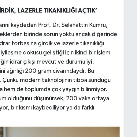
DİK, LAZERLE TIKANIKLIĞI AÇTIK’
arını kaydeden Prof. Dr. Selahattin Kumru,
beklerden birinde sorun yoktu ancak diğerinde
drar torbasına girdik ve lazerle tıkanıklığı
ileşme dokusu geliştiği için ikinci bir işlem
n idrar çıkışı mevcut ve durumu iyi.
ini ağırlığı 200 gram civarındaydı. Bu
ük. Çünkü modern teknolojinin tıbba sunduğu
da hem de toplumda çok yaygın bilinmiyor.
oğum olduğunu düşünürsek, 200 vaka ortaya
iyor, bir kısmı kaybediliyor ya da farklı