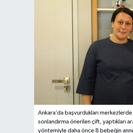
DÜNYA
EĞİTİM
TURİZM
RÖPORTAJ
VİDEO HABERLER
YAZARLAR
RESMİ İLAN
Ankara’da başvurdukları merkezlerde iki
MAGAZİN
sonlandırma önerilen çift, yaptıkları 
yöntemiyle daha önce 8 bebeğin anne