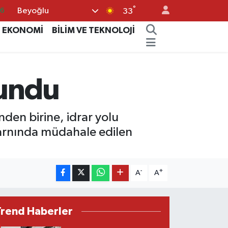
°
Beyoğlu
06
33
.1
EKONOMİ
BİLİM VE TEKNOLOJİ
21
39
tundu
0
66
nden birine, idrar yolu
 karnında müdahale edilen
-
+
A
A
Trend Haberler