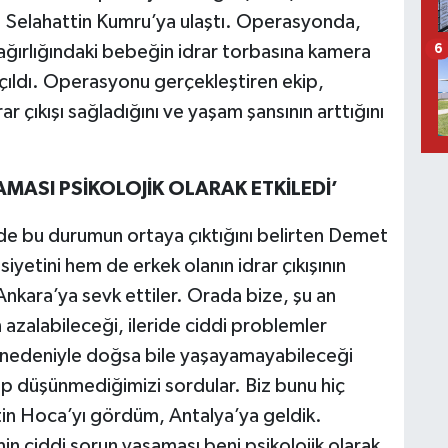
. Selahattin Kumru’ya ulaştı. Operasyonda,
ağırlığındaki bebeğin idrar torbasına kamera
6
k açıldı. Operasyonu gerçekleştiren ekip,
 çıkışı sağladığını ve yaşam şansının arttığını
AMASI PSİKOLOJİK OLARAK ETKİLEDİ’
lde bu durumun ortaya çıktığını belirten Demet
etini hem de erkek olanın idrar çıkışının
Ankara’ya sevk ettiler. Orada bize, şu an
azalabileceği, ileride ciddi problemler
ı nedeniyle doğsa bile yaşayamayabileceği
p düşünmediğimizi sordular. Biz bunu hiç
in Hoca’yı gördüm, Antalya’ya geldik.
n ciddi sorun yaşaması beni psikolojik olarak