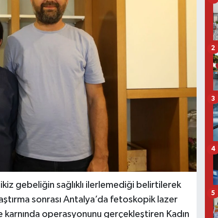
2
3
4
z gebeliğin sağlıklı ilerlemediği belirtilerek
5
araştırma sonrası Antalya’da fetoskopik lazer
 karnında operasyonunu gerçekleştiren Kadın