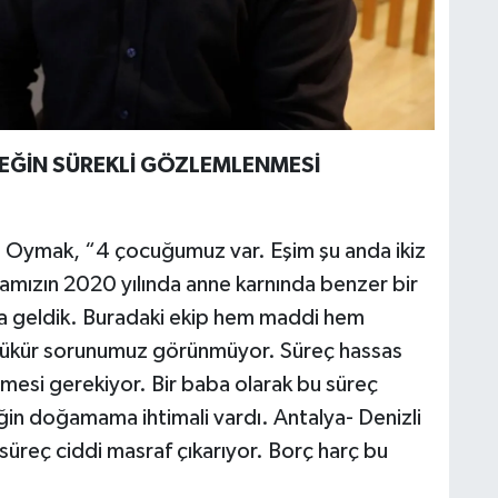
BEĞİN SÜREKLİ GÖZLEMLENMESİ
sen Oymak, “4 çocuğumuz var. Eşim şu anda ikiz
amızın 2020 yılında anne karnında benzer bir
la geldik. Buradaki ekip hem maddi hem
şükür sorunumuz görünmüyor. Süreç hassas
mesi gerekiyor. Bir baba olarak bu süreç
in doğamama ihtimali vardı. Antalya- Denizli
 süreç ciddi masraf çıkarıyor. Borç harç bu