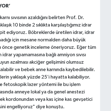
YOR’
rnı sıvısının azaldığını belirten Prof. Dr.
şık 10 binde 2 sıklıkta karşılaştığımız idrar
espit ediyoruz. Böbreklerde üretilen idrar, idrar
amadığı için mesane normalden daha büyük
 önce genetik inceleme öneriyoruz. Eğer tüm
idrar yapamamasına bağlı amniyon sıvısı
Suyun azalması akciğer gelişimini olumsuz
alabilir ve bebek anne karnında kaybedilebilir.
in yaklaşık yüzde 25’i hayatta kalabiliyor.
e fetoskopik lazer yöntemi ile bu işlem
sında anneye lokal ya da genel anestezi
k kordonundan veya kas içine kas gevşetici
ini engelliyoruz" diye konuştu.