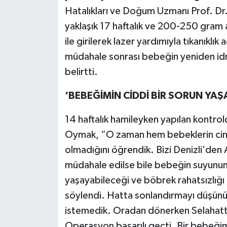
Hatalıkları ve Doğum Uzmanı Prof. Dr
yaklaşık 17 haftalık ve 200-250 gram 
ile girilerek lazer yardımıyla tıkanıklı
müdahale sonrası bebeğin yeniden idrar
belirtti.
‘BEBEĞİMİN CİDDİ BİR SORUN YAŞ
14 haftalık hamileyken yapılan kontro
Oymak, “O zaman hem bebeklerin cinsiy
olmadığını öğrendik. Bizi Denizli'den 
müdahale edilse bile bebeğin suyunun 
yaşayabileceği ve böbrek rahatsızlığ
söylendi. Hatta sonlandırmayı düşünü
istemedik. Oradan dönerken Selahatt
Operasyon başarılı geçti. Bir bebeğimi