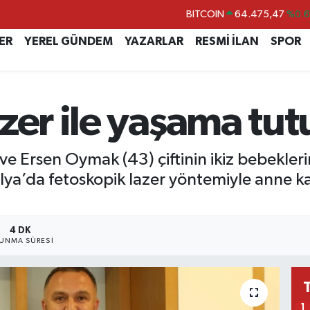
DOLAR
47,5986
%0.
EURO
55,0700
%0
ER
YEREL GÜNDEM
YAZARLAR
RESMİ İLAN
SPOR
STERLİN
64,2438
%0.
GRAM ALTIN
6518.23
%0.
zer ile yaşama tu
BİST100
13.703
%
BITCOIN
64.475,47
%0.
e Ersen Oymak (43) çiftinin ikiz bebekleri
talya’da fetoskopik lazer yöntemiyle anne
4 DK
UNMA SÜRESI
1