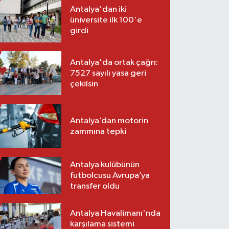
Antalya'dan iki
üniversite ilk 100'e
girdi
Antalya'da ortak çağrı:
7527 sayılı yasa geri
çekilsin
Antalya’dan motorin
zammına tepki
Antalya kulübünün
futbolcusu Avrupa’ya
transfer oldu
Antalya Havalimanı'nda
karşılama sistemi