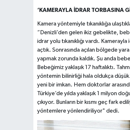
‘KAMERAYLA İDRAR TORBASINA GİR
Kamera yöntemiyle tıkanıklığa ulaştıkl
“Denizli’den gelen ikiz gebelikte, be
idrar yolu tıkanıklığı vardı. Kamerayla i
açtık. Sonrasında açılan bölgede yara iy
yapmak zorunda kaldık. Şu anda bebeği
Bebeğimiz yaklaşık 17 haftalıktı. Tahm
yöntemin bilinirliği hala oldukça düş
yeni bir imkan. Hem doktorlar arasın
Türkiye’de yılda yaklaşık 1 milyon d
çıkıyor. Bunların bir kısmı geç fark edil
yöntemlere yönlendiriliyor" dedi.