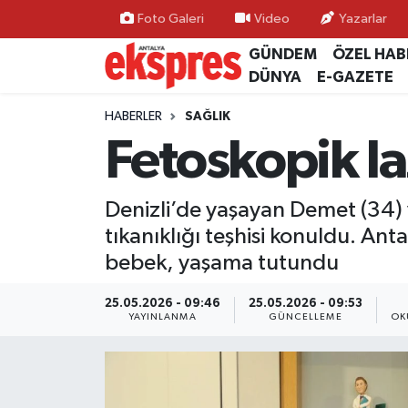
Foto Galeri
Video
Yazarlar
GÜNDEM
ÖZEL HAB
ÖZEL HABER
Nöbetçi Eczaneler
DÜNYA
E-GAZETE
GÜNDEM
Hava Durumu
HABERLER
SAĞLIK
Fetoskopik la
YEREL GÜNDEM
Trafik Durumu
Denizli’de yaşayan Demet (34) v
EKONOMİ
Süper Lig Puan Durumu ve Fikstür
tıkanıklığı teşhisi konuldu. An
KÜLTÜR - SANAT
Tüm Manşetler
bebek, yaşama tutundu
SPOR
Son Dakika Haberleri
25.05.2026 - 09:46
25.05.2026 - 09:53
YAYINLANMA
GÜNCELLEME
OK
SİYASET
Haber Arşivi
SAĞLIK