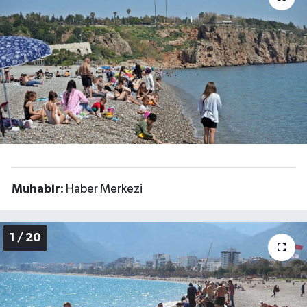
DÜNYA
EĞİTİM
TURİZM
RÖPORTAJ
VİDEO HABERLER
Muhabir:
Haber Merkezi
YAZARLAR
RESMİ İLAN
1 / 20
MAGAZİN