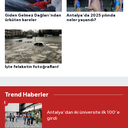
Giden Gelmez Dağları'ndan
Antalya'da 2025 yılında
ürküten kareler
neler yaşandı?
İşte felaketin fotoğrafları!
Trend Haberler
1
Antalya'dan iki üniversite ilk 100'e
girdi