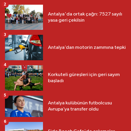
2
Antalya'da ortak çağrı: 7527 sayılı
yasa geri çekilsin
3
Antalya’dan motorin zammına tepki
4
Korkuteli güreşleri için geri sayım
başladı
5
Antalya kulübünün futbolcusu
Avrupa’ya transfer oldu
6