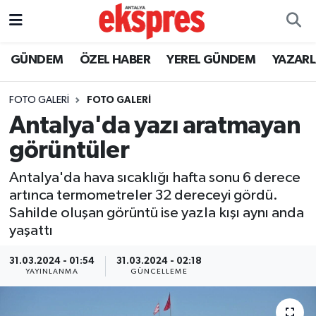
ÖZEL HABER
Nöbetçi Eczaneler
GÜNDEM
ÖZEL HABER
YEREL GÜNDEM
YAZAR
GÜNDEM
Hava Durumu
FOTO GALERI
FOTO GALERİ
Antalya'da yazı aratmayan
YEREL GÜNDEM
Trafik Durumu
görüntüler
EKONOMİ
Süper Lig Puan Durumu ve Fikstür
Antalya'da hava sıcaklığı hafta sonu 6 derece
artınca termometreler 32 dereceyi gördü.
KÜLTÜR - SANAT
Tüm Manşetler
Sahilde oluşan görüntü ise yazla kışı aynı anda
yaşattı
SPOR
Son Dakika Haberleri
31.03.2024 - 01:54
31.03.2024 - 02:18
SİYASET
Haber Arşivi
YAYINLANMA
GÜNCELLEME
SAĞLIK