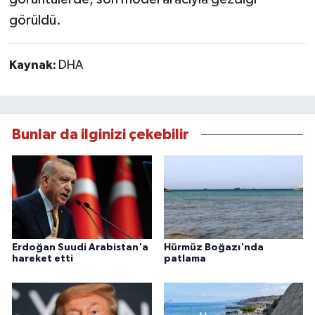
görüldü.
Kaynak:
DHA
Bunlar da ilginizi çekebilir
Erdoğan Suudi Arabistan'a
Hürmüz Boğazı'nda
hareket etti
patlama