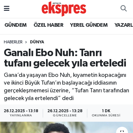
ÖZEL HABER
Nöbetçi Eczaneler
GÜNDEM
ÖZEL HABER
YEREL GÜNDEM
YAZAR
GÜNDEM
Hava Durumu
HABERLER
DÜNYA
Ganalı Ebo Nuh: Tanrı
YEREL GÜNDEM
Trafik Durumu
tufanı gelecek yıla erteledi
EKONOMİ
Süper Lig Puan Durumu ve Fikstür
Gana’da yaşayan Ebo Nuh, kıyametin kopacağını
ve ikinci Büyük Tufan’ın başlayacağı iddiasının
KÜLTÜR - SANAT
Tüm Manşetler
gerçekleşmemesi üzerine, “Tufan Tanrı tarafından
gelecek yıla ertelendi” dedi
SPOR
Son Dakika Haberleri
26.12.2025 - 13:18
26.12.2025 - 13:28
1 DK
SİYASET
Haber Arşivi
YAYINLANMA
GÜNCELLEME
OKUNMA SÜRESI
SAĞLIK