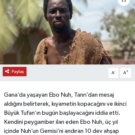
DÜNYA
EĞİTİM
TURİZM
RÖPORTAJ
Paylaş
VİDEO HABERLER
-
+
A
A
YAZARLAR
Gana’da yaşayan Ebo Nuh, Tanrı’dan mesaj
RESMİ İLAN
aldığını belirterek, kıyametin kopacağını ve ikinci
Büyük Tufan’ın bugün başlayacağını iddia etti.
MAGAZİN
Kendini peygamber ilan eden Ebo Nuh, üç yıl
içinde Nuh’un Gemisi’ni andıran 10 dev ahşap