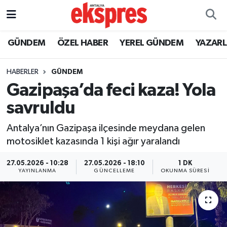
ÖZEL HABER
Nöbetçi Eczaneler
GÜNDEM
ÖZEL HABER
YEREL GÜNDEM
YAZAR
GÜNDEM
Hava Durumu
HABERLER
GÜNDEM
Gazipaşa’da feci kaza! Yola
YEREL GÜNDEM
Trafik Durumu
savruldu
EKONOMİ
Süper Lig Puan Durumu ve Fikstür
Antalya’nın Gazipaşa ilçesinde meydana gelen
motosiklet kazasında 1 kişi ağır yaralandı
KÜLTÜR - SANAT
Tüm Manşetler
27.05.2026 - 10:28
27.05.2026 - 18:10
1 DK
SPOR
Son Dakika Haberleri
YAYINLANMA
GÜNCELLEME
OKUNMA SÜRESI
SİYASET
Haber Arşivi
SAĞLIK