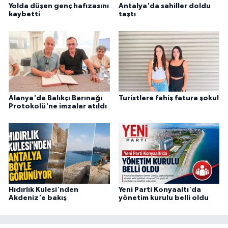
Yolda düşen genç hafızasını
Antalya'da sahiller doldu
kaybetti
taştı
Alanya'da Balıkçı Barınağı
Turistlere fahiş fatura şoku!
Protokolü'ne imzalar atıldı
Hıdırlık Kulesi'nden
Yeni Parti Konyaaltı'da
Akdeniz'e bakış
yönetim kurulu belli oldu