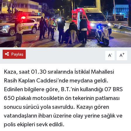
DÜNYA
EĞİTİM
TURİZM
Paylaş
-
+
RÖPORTAJ
A
A
VİDEO HABERLER
Kaza, saat 01.30 sıralarında İstiklal Mahallesi
Rasih Kaplan Caddesi’nde meydana geldi.
YAZARLAR
Edinilen bilgilere göre, B.T.’nin kullandığı 07 BRS
650 plakalı motosikletin ön tekerinin patlaması
RESMİ İLAN
sonucu sürücü yola savruldu. Kazayı gören
MAGAZİN
vatandaşların ihbarı üzerine olay yerine sağlık ve
polis ekipleri sevk edildi.